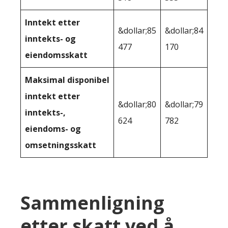
Inntekt etter
&dollar;85
&dollar;84
inntekts- og
477
170
eiendomsskatt
Maksimal disponibel
inntekt etter
&dollar;80
&dollar;79
inntekts-,
624
782
eiendoms- og
omsetningsskatt
Sammenligning
etter skatt ved å