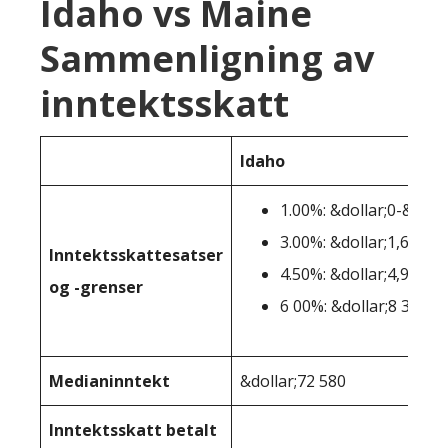
Idaho vs Maine
Sammenligning av
inntektsskatt
Idaho
1.00%: &dollar;0-&dolla
3.00%: &dollar;1,663-&
Inntektsskattesatser
4.50%: &dollar;4,988-&
og -grenser
6 00%: &dollar;8 312+
Medianinntekt
&dollar;72 580
Inntektsskatt betalt