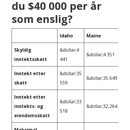
du $40 000 per år
som enslig?
Idaho
Maine
Skyldig
&dollar;4
&dollar;4 351
inntektsskatt
441
Inntekt etter
&dollar;35
&dollar;35 649
skatt
559
Inntekt etter
&dollar;33
inntekts- og
&dollar;32,264
518
eiendomsskatt
Maksimal