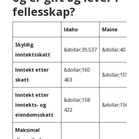
fellesskap?
Idaho
Maine
Skyldig
&dollar;39,537
&dollar;40 475
inntektsskatt
Inntekt etter
&dollar;160
&dollar;159 525
skatt
463
Inntekt etter
&dollar;158
inntekts- og
&dollar;156,140
422
eiendomsskatt
Maksimal