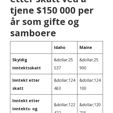
tjene $150 000 per
år som gifte og
samboere
Idaho
Maine
Skyldig
&dollar;25
&dollar;25
inntektsskatt
537
900
Inntekt etter
&dollar;124
&dollar;124
skatt
463
100
Inntekt etter
&dollar;122
&dollar;120
inntekts- og
422
715