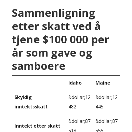
Sammenligning
etter skatt ved å
tjene $100 000 per
år som gave og
samboere
Idaho
Maine
Skyldig
&dollar;12
&dollar;12
inntektsskatt
482
445
&dollar;87
&dollar;87
Inntekt etter skatt
518
555