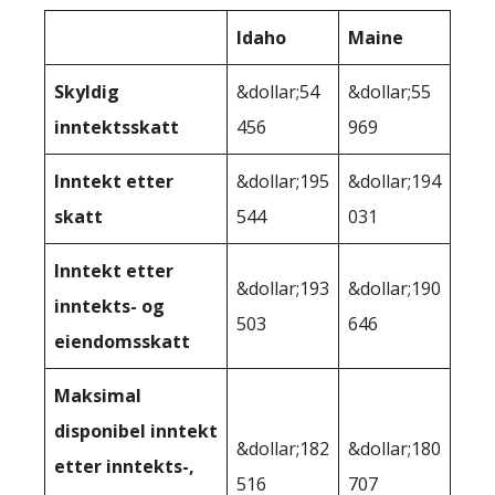
Idaho
Maine
Skyldig
&dollar;54
&dollar;55
inntektsskatt
456
969
Inntekt etter
&dollar;195
&dollar;194
skatt
544
031
Inntekt etter
&dollar;193
&dollar;190
inntekts- og
503
646
eiendomsskatt
Maksimal
disponibel inntekt
&dollar;182
&dollar;180
etter inntekts-,
516
707