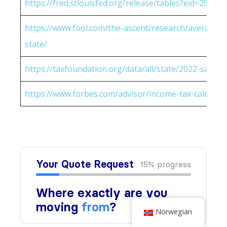
https://fred.stlouisfed.org/release/tables?eid=25951
https://www.fool.com/the-ascent/research/average-h
state/
https://taxfoundation.org/data/all/state/2022-sales-t
https://www.forbes.com/advisor/income-tax-calculato
Norwegian