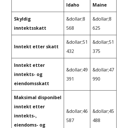
Idaho
Maine
Skyldig
&dollar;8
&dollar;8
inntektsskatt
568
625
&dollar;51
&dollar;51
Inntekt etter skatt
432
375
Inntekt etter
&dollar;49
&dollar;47
inntekts- og
391
990
eiendomsskatt
Maksimal disponibel
inntekt etter
&dollar;46
&dollar;45
inntekts-,
587
488
eiendoms- og