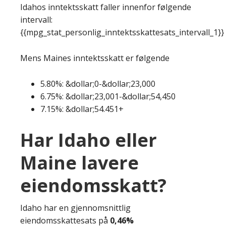
Idahos inntektsskatt faller innenfor følgende
intervall:
{{mpg_stat_personlig_inntektsskattesats_intervall_1}}
Mens Maines inntektsskatt er følgende
5.80%: &dollar;0-&dollar;23,000
6.75%: &dollar;23,001-&dollar;54,450
7.15%: &dollar;54.451+
Har Idaho eller
Maine lavere
eiendomsskatt?
Idaho har en gjennomsnittlig
eiendomsskattesats på
0,46%