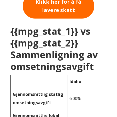
Klikk her for å få
lavere skatt
{{mpg_stat_1}} vs
{{mpg_stat_2}}
Sammenligning av
omsetningsavgift
Idaho
Gjennomsnittlig statlig
6.00%
omsetningsavgift
Gjennomsnittlig lokal