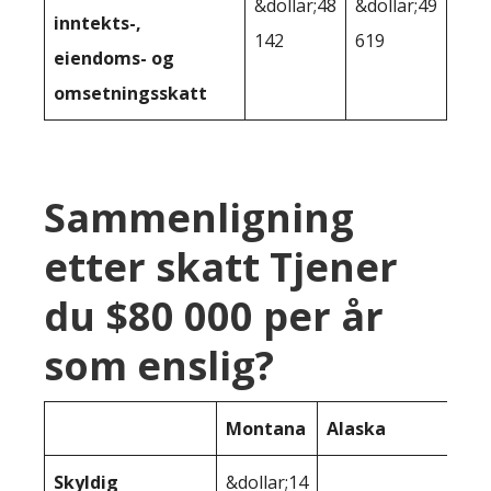
&dollar;48
&dollar;49
inntekts-,
142
619
eiendoms- og
omsetningsskatt
Sammenligning
etter skatt Tjener
du $80 000 per år
som enslig?
Montana
Alaska
Skyldig
&dollar;14