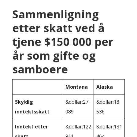
Sammenligning
etter skatt ved å
tjene $150 000 per
år som gifte og
samboere
Montana
Alaska
Skyldig
&dollar;27
&dollar;18
inntektsskatt
089
536
Inntekt etter
&dollar;122
&dollar;131
skatt
911
464