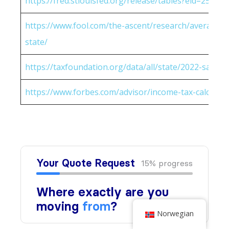
https://fred.stlouisfed.org/release/tables?eid=25951
https://www.fool.com/the-ascent/research/average-h
state/
https://taxfoundation.org/data/all/state/2022-sales-t
https://www.forbes.com/advisor/income-tax-calculato
Norwegian