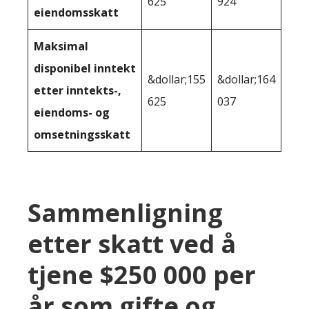
625
924
eiendomsskatt
Maksimal
disponibel inntekt
&dollar;155
&dollar;164
etter inntekts-,
625
037
eiendoms- og
omsetningsskatt
Sammenligning
etter skatt ved å
tjene $250 000 per
år som gifte og