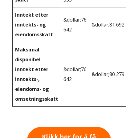
Inntekt etter
&dollar;76
inntekts- og
&dollar;81 692
642
eiendomsskatt
Maksimal
disponibel
inntekt etter
&dollar;76
&dollar;80 279
inntekts-,
642
eiendoms- og
omsetningsskatt
Klikk her for å få