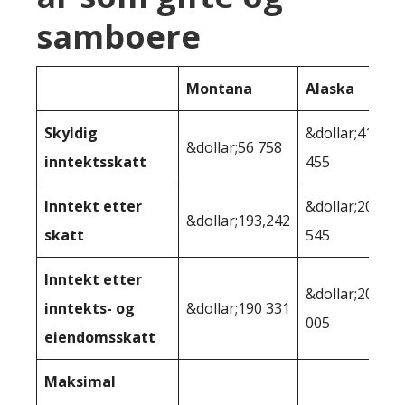
samboere
Montana
Alaska
Skyldig
&dollar;41
&dollar;56 758
inntektsskatt
455
Inntekt etter
&dollar;208
&dollar;193,242
skatt
545
Inntekt etter
&dollar;205
inntekts- og
&dollar;190 331
005
eiendomsskatt
Maksimal