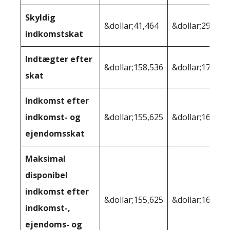
Skyldig
&dollar;41,464
&dollar;29,536
indkomstskat
Indtægter efter
&dollar;158,536
&dollar;170,46
skat
Indkomst efter
indkomst- og
&dollar;155,625
&dollar;166,92
ejendomsskat
Maksimal
disponibel
indkomst efter
&dollar;155,625
&dollar;164,03
indkomst-,
ejendoms- og