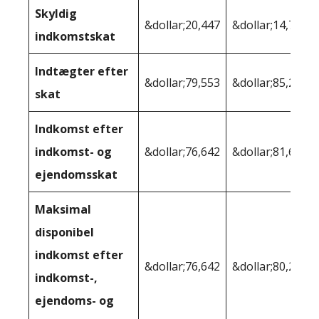
Skyldig
&dollar;20,447
&dollar;14,768
indkomstskat
Indtægter efter
&dollar;79,553
&dollar;85,232
skat
Indkomst efter
indkomst- og
&dollar;76,642
&dollar;81,692
ejendomsskat
Maksimal
disponibel
indkomst efter
&dollar;76,642
&dollar;80,279
indkomst-,
ejendoms- og