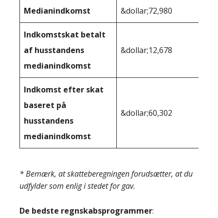
Medianindkomst
&dollar;72,980
&do
Indkomstskat betalt
af husstandens
&dollar;12,678
&do
medianindkomst
Indkomst efter skat
baseret på
&dollar;60,302
&do
husstandens
medianindkomst
* Bemærk, at skatteberegningen forudsætter, at du
udfylder som enlig i stedet for gav.
De bedste regnskabsprogrammer
: