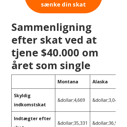
sænke din skat
Sammenligning
efter skat ved at
tjene $40.000 om
året som single
Montana
Alaska
Skyldig
&dollar;4,669
&dollar;3,040
indkomstskat
Indtægter efter
&dollar;35,331
&dollar;36,960