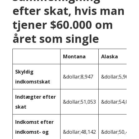
efter skat, hvis man
tjener $60.000 om
året som single
Montana
Alaska
Skyldig
&dollar;8,947
&dollar;5,968
indkomstskat
Indtægter efter
&dollar;51,053
&dollar;54,032
skat
Indkomst efter
indkomst- og
&dollar;48,142
&dollar;50,492