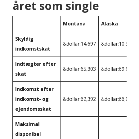
året som single
Montana
Alaska
Skyldig
&dollar;14,697
&dollar;10,368
indkomstskat
Indtægter efter
&dollar;65,303
&dollar;69,632
skat
Indkomst efter
indkomst- og
&dollar;62,392
&dollar;66,092
ejendomsskat
Maksimal
disponibel