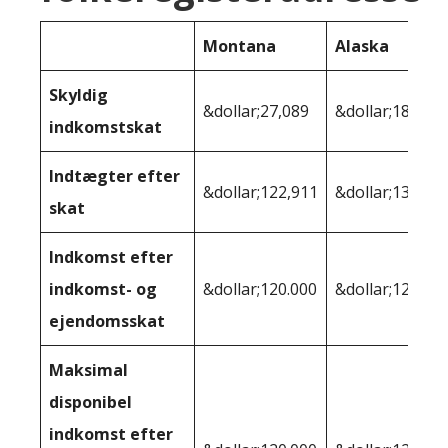
Montana
Alaska
Skyldig
&dollar;27,089
&dollar;18,536
indkomstskat
Indtægter efter
&dollar;122,911
&dollar;131,46
skat
Indkomst efter
indkomst- og
&dollar;120.000
&dollar;127,92
ejendomsskat
Maksimal
disponibel
indkomst efter