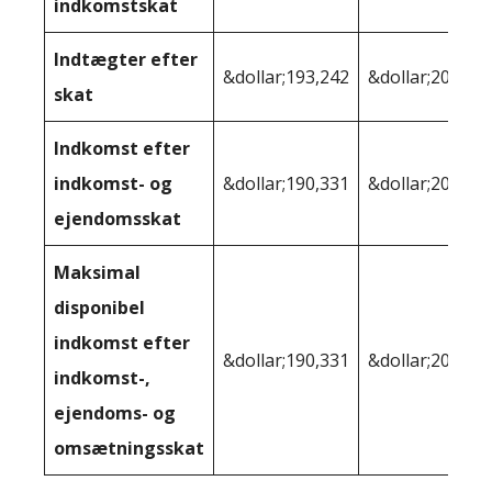
indkomstskat
Indtægter efter
&dollar;193,242
&dollar;208,54
skat
Indkomst efter
indkomst- og
&dollar;190,331
&dollar;205,00
ejendomsskat
Maksimal
disponibel
indkomst efter
&dollar;190,331
&dollar;201,45
indkomst-,
ejendoms- og
omsætningsskat