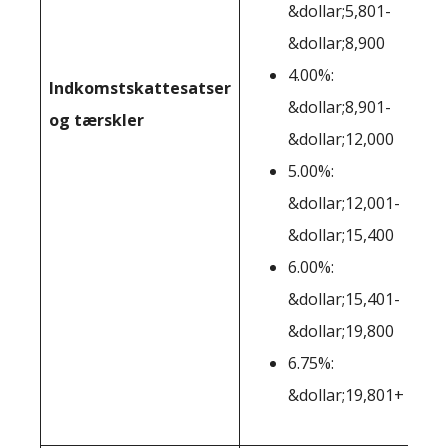
&dollar;5,801-
&dollar;8,900
4.00%:
Indkomstskattesatser
Ing
&dollar;8,901-
og tærskler
&dollar;12,000
5.00%:
&dollar;12,001-
&dollar;15,400
6.00%:
&dollar;15,401-
&dollar;19,800
6.75%:
&dollar;19,801+