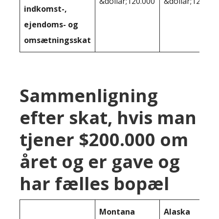
&dollar;120.000
&dollar;125,71
indkomst-,
ejendoms- og
omsætningsskat
Sammenligning
efter skat, hvis man
tjener $200.000 om
året og er gave og
har fælles bopæl
Montana
Alaska