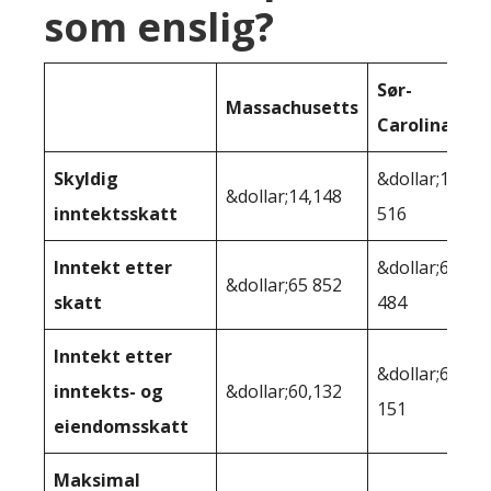
som enslig?
Sør-
Massachusetts
Carolina
Skyldig
&dollar;14
&dollar;14,148
inntektsskatt
516
Inntekt etter
&dollar;65
&dollar;65 852
skatt
484
Inntekt etter
&dollar;64
inntekts- og
&dollar;60,132
151
eiendomsskatt
Maksimal