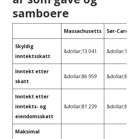
samboere
Massachusetts
Sør-Carolina
Skyldig
&dollar;13 041
&dollar;13,12
inntektsskatt
Inntekt etter
&dollar;86 959
&dollar;86,87
skatt
Inntekt etter
inntekts- og
&dollar;81 239
&dollar;85 54
eiendomsskatt
Maksimal