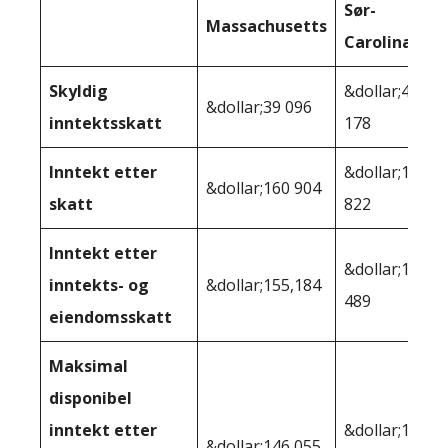
Sør-
Massachusetts
Carolina
Skyldig
&dollar;41
&dollar;39 096
inntektsskatt
178
Inntekt etter
&dollar;158
&dollar;160 904
skatt
822
Inntekt etter
&dollar;157
inntekts- og
&dollar;155,184
489
eiendomsskatt
Maksimal
disponibel
inntekt etter
&dollar;146
&dollar;146 055