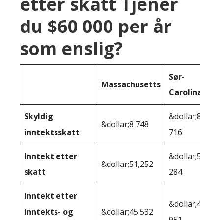
etter skatt Tjener
du $60 000 per år
som enslig?
Sør-
Massachusetts
Carolina
Skyldig
&dollar;8
&dollar;8 748
inntektsskatt
716
Inntekt etter
&dollar;51
&dollar;51,252
skatt
284
Inntekt etter
&dollar;49
inntekts- og
&dollar;45 532
951