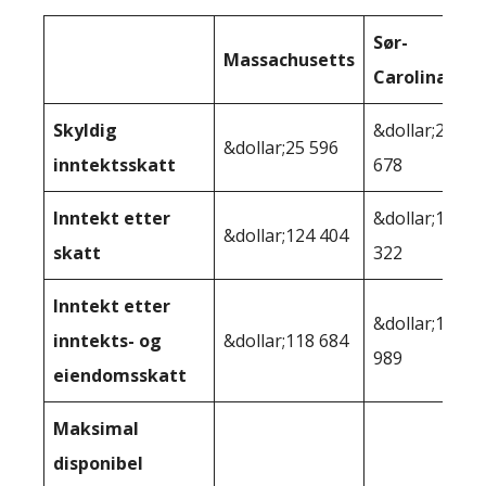
Sør-
Massachusetts
Carolina
Skyldig
&dollar;26
&dollar;25 596
inntektsskatt
678
Inntekt etter
&dollar;123
&dollar;124 404
skatt
322
Inntekt etter
&dollar;121
inntekts- og
&dollar;118 684
989
eiendomsskatt
Maksimal
disponibel