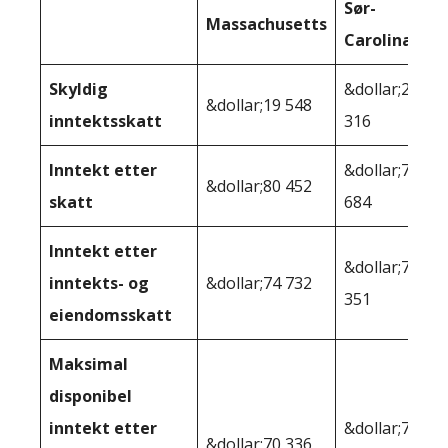
Sør-
Massachusetts
Carolina
Skyldig
&dollar;20
&dollar;19 548
inntektsskatt
316
Inntekt etter
&dollar;79
&dollar;80 452
skatt
684
Inntekt etter
&dollar;78
inntekts- og
&dollar;74 732
351
eiendomsskatt
Maksimal
disponibel
inntekt etter
&dollar;72
&dollar;70 336