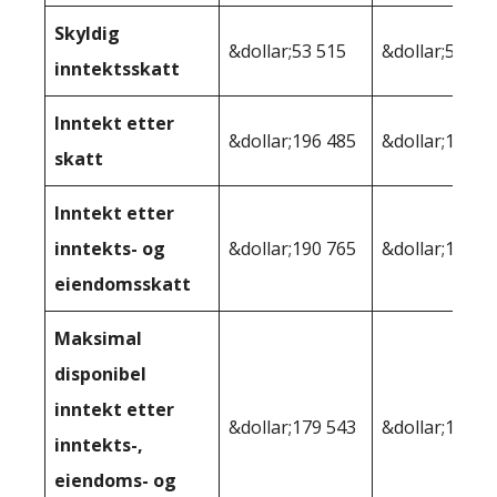
Skyldig
&dollar;53 515
&dollar;56 59
inntektsskatt
Inntekt etter
&dollar;196 485
&dollar;193,4
skatt
Inntekt etter
inntekts- og
&dollar;190 765
&dollar;192 0
eiendomsskatt
Maksimal
disponibel
inntekt etter
&dollar;179 543
&dollar;178 7
inntekts-,
eiendoms- og