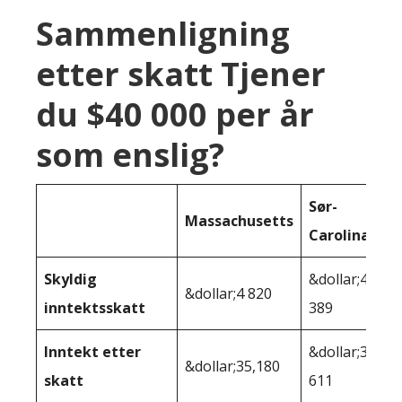
Sammenligning
etter skatt Tjener
du $40 000 per år
som enslig?
Sør-
Massachusetts
Carolina
Skyldig
&dollar;4
&dollar;4 820
inntektsskatt
389
Inntekt etter
&dollar;35
&dollar;35,180
skatt
611