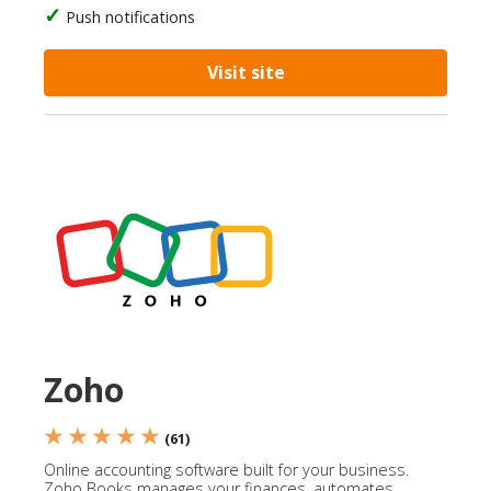
Push notifications
Visit site
Zoho
★ ★ ★ ★ ★
(61)
Online accounting software built for your business.
Zoho Books manages your finances, automates