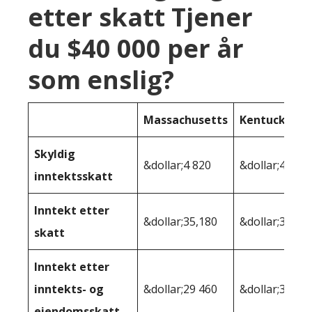
etter skatt Tjener
du $40 000 per år
som enslig?
Massachusetts
Kentucky
Skyldig
&dollar;4 820
&dollar;4 865
inntektsskatt
Inntekt etter
&dollar;35,180
&dollar;35,13
skatt
Inntekt etter
inntekts- og
&dollar;29 460
&dollar;33 92
eiendomsskatt