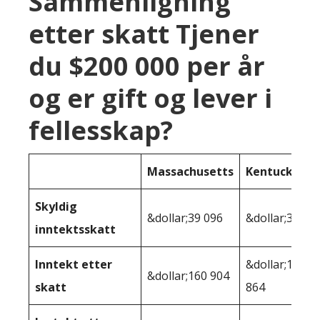
Sammenligning
etter skatt Tjener
du $200 000 per år
og er gift og lever i
fellesskap?
Massachusetts
Kentucky
Skyldig
&dollar;39 096
&dollar;39,13
inntektsskatt
Inntekt etter
&dollar;160
&dollar;160 904
skatt
864