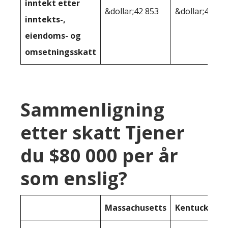
inntekt etter
&dollar;42 853
&dollar;47,17
inntekts-,
eiendoms- og
omsetningsskatt
Sammenligning
etter skatt Tjener
du $80 000 per år
som enslig?
Massachusetts
Kentucky