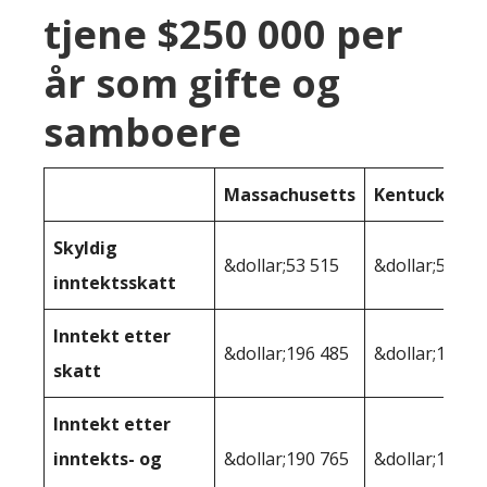
tjene $250 000 per
år som gifte og
samboere
Massachusetts
Kentucky
Skyldig
&dollar;53 515
&dollar;53 55
inntektsskatt
Inntekt etter
&dollar;196 485
&dollar;196 4
skatt
Inntekt etter
inntekts- og
&dollar;190 765
&dollar;195,2