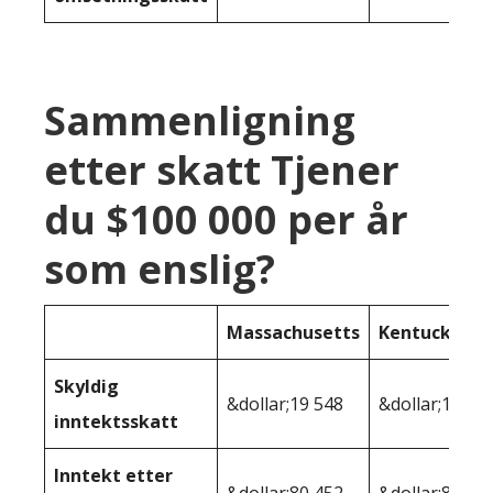
Sammenligning
etter skatt Tjener
du $100 000 per år
som enslig?
Massachusetts
Kentucky
Skyldig
&dollar;19 548
&dollar;19 59
inntektsskatt
Inntekt etter