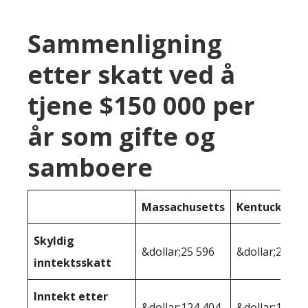
Sammenligning
etter skatt ved å
tjene $150 000 per
år som gifte og
samboere
Massachusetts
Kentucky
Skyldig
&dollar;25 596
&dollar;25 63
inntektsskatt
Inntekt etter
&dollar;124 404
&dollar;124 3