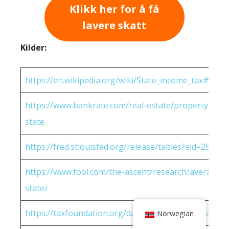
Klikk her for å få
lavere skatt
Kilder:
https://en.wikipedia.org/wiki/State_income_tax#Rates
https://www.bankrate.com/real-estate/property-tax-
state
https://fred.stlouisfed.org/release/tables?eid=25951
https://www.fool.com/the-ascent/research/average-h
state/
https://taxfoundation.org/data/all/state/2022-sales-t
Norwegian