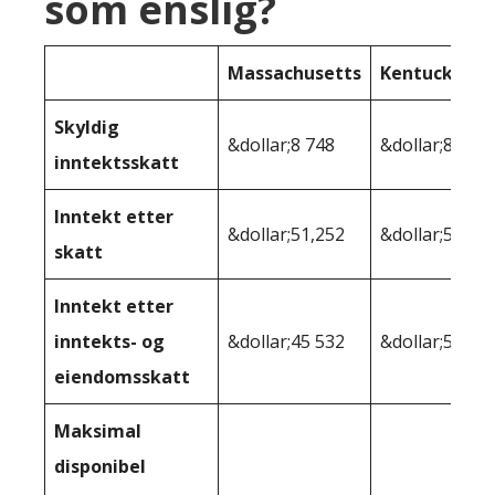
som enslig?
Massachusetts
Kentucky
Skyldig
&dollar;8 748
&dollar;8 793
inntektsskatt
Inntekt etter
&dollar;51,252
&dollar;51,20
skatt
Inntekt etter
inntekts- og
&dollar;45 532
&dollar;50 00
eiendomsskatt
Maksimal
disponibel