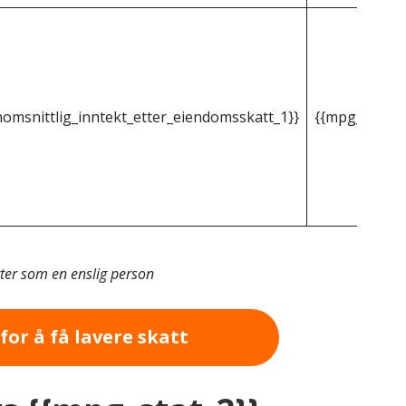
omsnittlig_inntekt_etter_eiendomsskatt_1}}
{{mpg_gjenno
tter som en enslig person
for å få lavere skatt