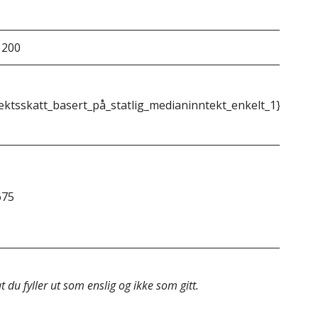
 200
&do
ektsskatt_basert_på_statlig_medianinntekt_enkelt_1}}
{{m
675
&do
 du fyller ut som enslig og ikke som gitt.