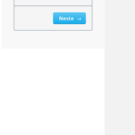
Neste
msnittlig_inntekt_etter_eiendomsskatt_2}}