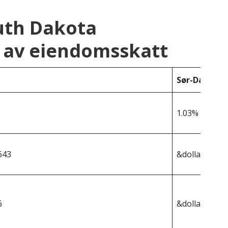
uth Dakota
 av eiendomsskatt
Sør-Dakota
1.03%
643
&dollar;296 8
6
&dollar;3 057