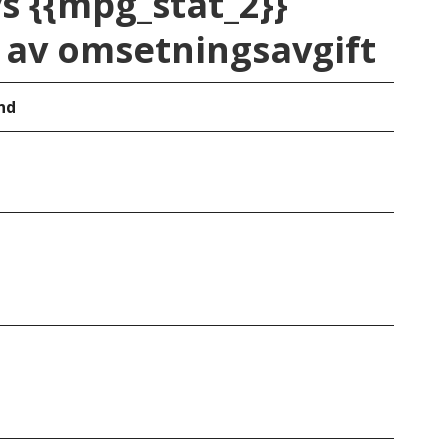
vs {{mpg_stat_2}}
av omsetningsavgift
nd