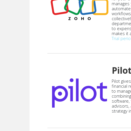
manages y
automate
workflows
collective
departmen
to expen
makes it a
Trial peri
Pilo
Pilot give
financial
to manag
combining
software,
advisors,
strategy i