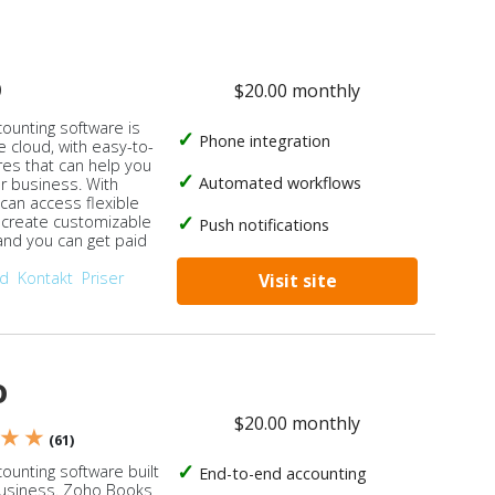
o
$20.00 monthly
counting software is
Phone integration
e cloud, with easy-to-
res that can help you
Automated workflows
ur business. With
 can access flexible
, create customizable
Push notifications
 and you can get paid
od
Kontakt
Priser
Visit site
o
$20.00 monthly
 ★ ★
(61)
ounting software built
End-to-end accounting
business. Zoho Books