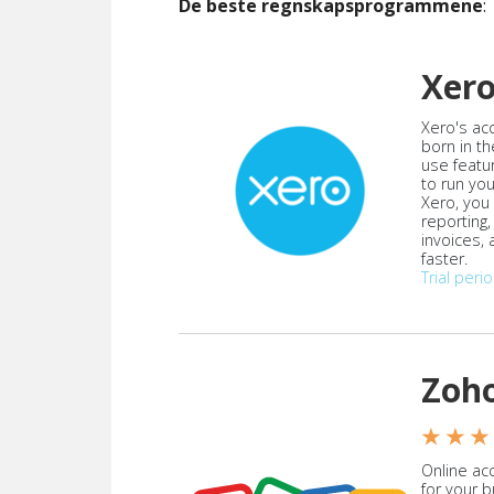
De beste regnskapsprogrammene
:
Xer
Xero's ac
born in th
use featu
to run yo
Xero, you
reporting
invoices,
faster.
Trial peri
Zoh
★ ★ ★
Online acc
for your 