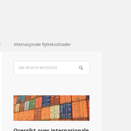
t
Internasjonale flyttekostnader
Oversikt over internasjonale