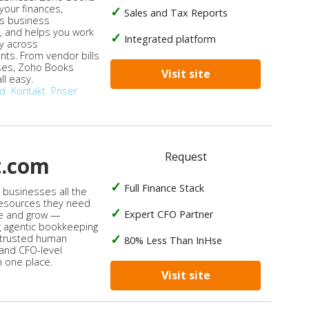
our finances,
Sales and Tax Reports
s business
, and helps you work
Integrated platform
ly across
ts. From vendor bills
ses, Zoho Books
Visit site
ll easy.
od
Kontakt
Priser
Request
t.com
Full Finance Stack
s businesses all the
 resources they need
Expert CFO Partner
e and grow —
 agentic bookkeeping
 trusted human
80% Less Than InHse
 and CFO-level
n one place.
Visit site