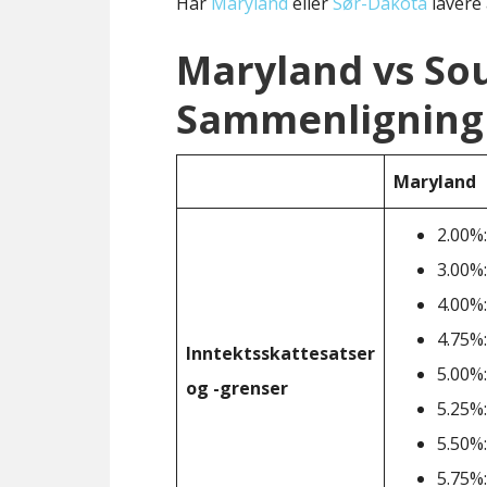
Har
Maryland
eller
Sør-Dakota
lavere 
Maryland vs So
Sammenligning 
Maryland
2.00%:
3.00%:
4.00%:
4.75%:
Inntektsskattesatser
5.00%:
og -grenser
5.25%:
5.50%:
5.75%: