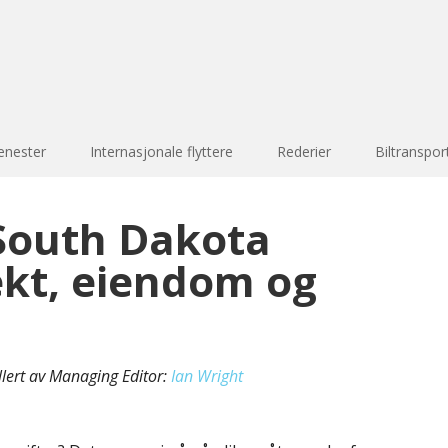
enester
Internasjonale flyttere
Rederier
Biltranspor
South Dakota
ekt, eiendom og
llert av Managing Editor:
Ian Wright