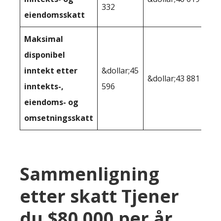
332
eiendomsskatt
Maksimal
disponibel
inntekt etter
&dollar;45
&dollar;43 881
inntekts-,
596
eiendoms- og
omsetningsskatt
Sammenligning
etter skatt Tjener
du $80 000 per år