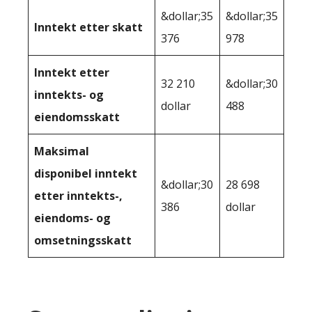
&dollar;35
&dollar;35
Inntekt etter skatt
376
978
Inntekt etter
32 210
&dollar;30
inntekts- og
dollar
488
eiendomsskatt
Maksimal
disponibel inntekt
&dollar;30
28 698
etter inntekts-,
386
dollar
eiendoms- og
omsetningsskatt