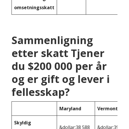
omsetningsskatt
Sammenligning
etter skatt Tjener
du $200 000 per år
og er gift og lever i
fellesskap?
Maryland
Vermont
Skyldig
&dollar;38 588
&dollar;39,233