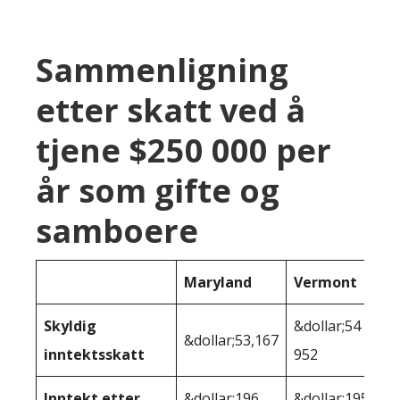
Sammenligning
etter skatt ved å
tjene $250 000 per
år som gifte og
samboere
Maryland
Vermont
Skyldig
&dollar;54
&dollar;53,167
inntektsskatt
952
Inntekt etter
&dollar;196
&dollar;195