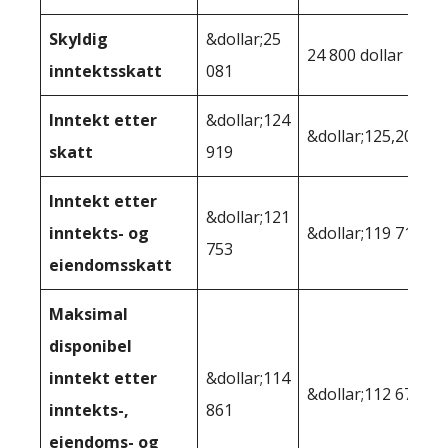
Skyldig
&dollar;25
24 800 dollar
inntektsskatt
081
Inntekt etter
&dollar;124
&dollar;125,200
skatt
919
Inntekt etter
&dollar;121
inntekts- og
&dollar;119 710
753
eiendomsskatt
Maksimal
disponibel
inntekt etter
&dollar;114
&dollar;112 679
inntekts-,
861
eiendoms- og