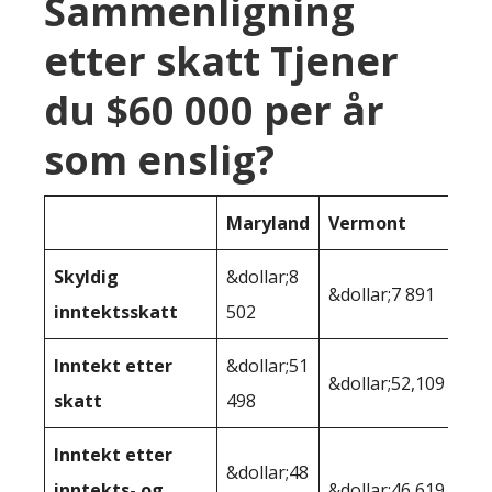
Sammenligning
etter skatt Tjener
du $60 000 per år
som enslig?
Maryland
Vermont
Skyldig
&dollar;8
&dollar;7 891
inntektsskatt
502
Inntekt etter
&dollar;51
&dollar;52,109
skatt
498
Inntekt etter
&dollar;48
inntekts- og
&dollar;46 619