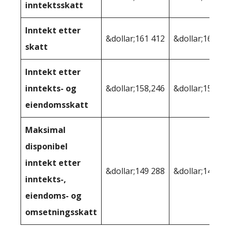
inntektsskatt
Inntekt etter
&dollar;161 412
&dollar;160 76
skatt
Inntekt etter
inntekts- og
&dollar;158,246
&dollar;155,27
eiendomsskatt
Maksimal
disponibel
inntekt etter
&dollar;149 288
&dollar;146,15
inntekts-,
eiendoms- og
omsetningsskatt