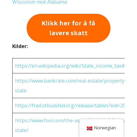
Wisconsin mot Alabama
Klikk her for å få
lavere skatt
Kilder:
https://en.wikipedia.org/wiki/State_income_tax#Rates
https://www.bankrate.com/real-estate/property-tax-
state
https://fred.stlouisfed.org/release/tables?eid=25951
https://www.fool.com/the-ascent/research/average-h
Norwegian
state/