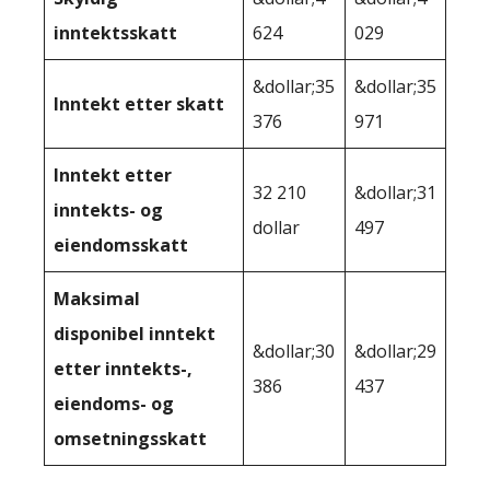
inntektsskatt
624
029
&dollar;35
&dollar;35
Inntekt etter skatt
376
971
Inntekt etter
32 210
&dollar;31
inntekts- og
dollar
497
eiendomsskatt
Maksimal
disponibel inntekt
&dollar;30
&dollar;29
etter inntekts-,
386
437
eiendoms- og
omsetningsskatt