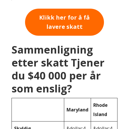
Klikk her for å få
lavere skatt
Sammenligning
etter skatt Tjener
du $40 000 per år
som enslig?
Rhode
Maryland
Island
Skyldig
&dollar;4
&dollar;4