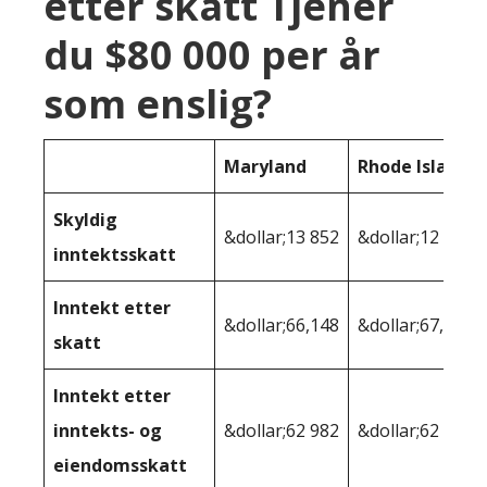
etter skatt Tjener
du $80 000 per år
som enslig?
Maryland
Rhode Island
Skyldig
&dollar;13 852
&dollar;12 856
inntektsskatt
Inntekt etter
&dollar;66,148
&dollar;67,144
skatt
Inntekt etter
inntekts- og
&dollar;62 982
&dollar;62 670
eiendomsskatt