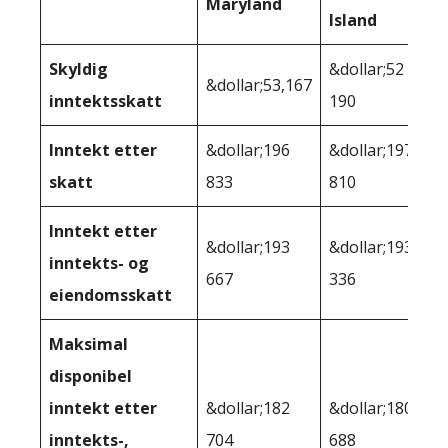
Maryland
Island
Skyldig
&dollar;52
&dollar;53,167
inntektsskatt
190
Inntekt etter
&dollar;196
&dollar;197
skatt
833
810
Inntekt etter
&dollar;193
&dollar;193
inntekts- og
667
336
eiendomsskatt
Maksimal
disponibel
inntekt etter
&dollar;182
&dollar;180
inntekts-,
704
688