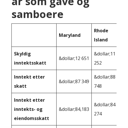
år som gave og
samboere
Rhode
Maryland
Island
Skyldig
&dollar;11
&dollar;12 651
inntektsskatt
252
Inntekt etter
&dollar;88
&dollar;87 349
skatt
748
Inntekt etter
&dollar;84
inntekts- og
&dollar;84,183
274
eiendomsskatt