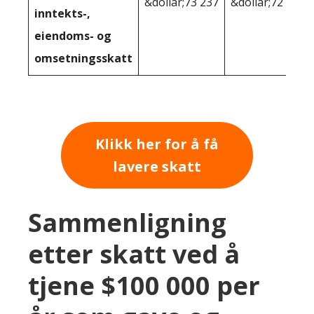
&dollar;73 237
&dollar;72 280
inntekts-,
eiendoms- og
omsetningsskatt
Klikk her for å få
lavere skatt
Sammenligning
etter skatt ved å
tjene $100 000 per