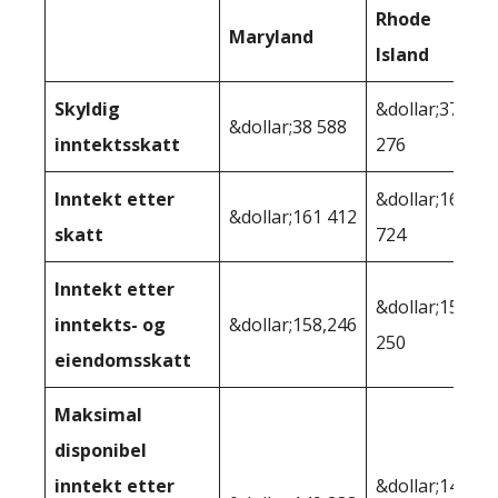
Rhode
Maryland
Island
Skyldig
&dollar;37
&dollar;38 588
inntektsskatt
276
Inntekt etter
&dollar;162
&dollar;161 412
skatt
724
Inntekt etter
&dollar;158
inntekts- og
&dollar;158,246
250
eiendomsskatt
Maksimal
disponibel
inntekt etter
&dollar;147