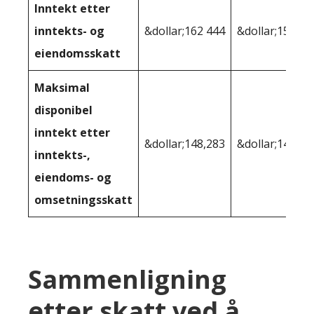
Inntekt etter
inntekts- og
&dollar;162 444
&dollar;155,27
eiendomsskatt
Maksimal
disponibel
inntekt etter
&dollar;148,283
&dollar;146,15
inntekts-,
eiendoms- og
omsetningsskatt
Sammenligning
etter skatt ved å