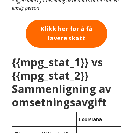
* Igjen under forutsetning av at man skatter som en
enslig person
Klikk her for å få
lavere skatt
{{mpg_stat_1}} vs
{{mpg_stat_2}}
Sammenligning av
omsetningsavgift
Louisiana