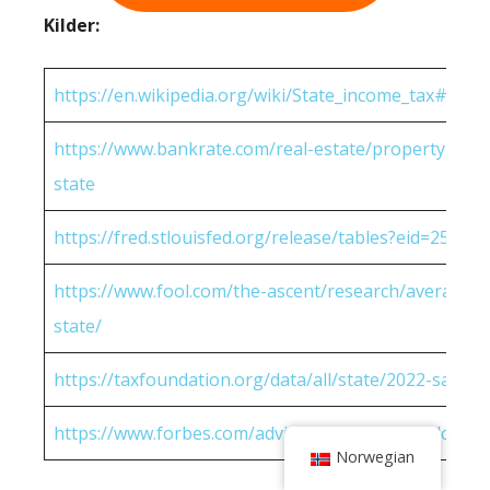
Kilder:
https://en.wikipedia.org/wiki/State_income_tax#Rates
https://www.bankrate.com/real-estate/property-tax-
state
https://fred.stlouisfed.org/release/tables?eid=25951
https://www.fool.com/the-ascent/research/average-h
state/
https://taxfoundation.org/data/all/state/2022-sales-t
https://www.forbes.com/advisor/income-tax-calculato
Norwegian