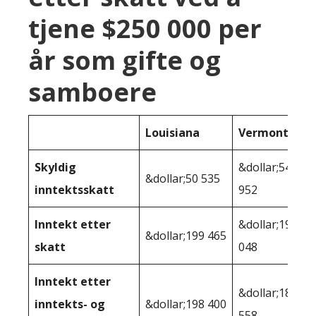
tjene $250 000 per
år som gifte og
samboere
Louisiana
Vermont
Skyldig
&dollar;54
&dollar;50 535
inntektsskatt
952
Inntekt etter
&dollar;195
&dollar;199 465
skatt
048
Inntekt etter
&dollar;189
inntekts- og
&dollar;198 400
558