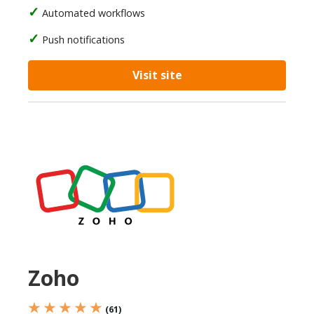
Automated workflows
Push notifications
Visit site
Zoho
★ ★ ★ ★ ★
(61)