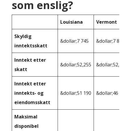
som enslig?
Louisiana
Vermont
Skyldig
&dollar;7 745
&dollar;7 891
inntektsskatt
Inntekt etter
&dollar;52,255
&dollar;52,109
skatt
Inntekt etter
inntekts- og
&dollar;51 190
&dollar;46 619
eiendomsskatt
Maksimal
disponibel