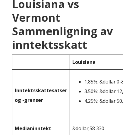
Louisiana vs
Vermont
Sammenligning av
inntektsskatt
Louisiana
1.85%: &dollar;0-&doll
Inntektsskattesatser
3.50%: &dollar;12,501-
og -grenser
4.25%: &dollar;50,001+
Medianinntekt
&dollar;58 330