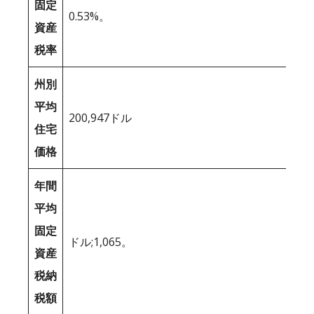
固定
0.53%。
資産
税率
州別
平均
200,947ドル
住宅
価格
年間
平均
固定
ドル;1,065。
資産
税納
税額