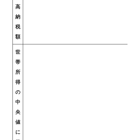
高
納
税
額
世
帯
所
得
の
中
央
値
に