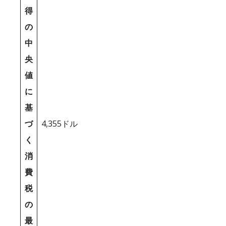
得
の
中
央
値
に
基
づ
4,355ドル
く
消
費
税
の
最