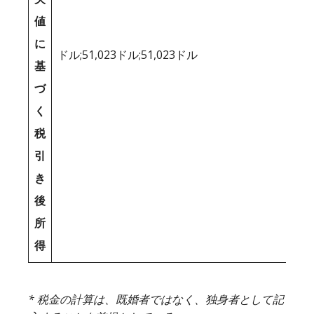
値
に
ドル;51,023ドル;51,023ドル
基
づ
く
税
引
き
後
所
得
* 税金の計算は、既婚者ではなく、独身者として記