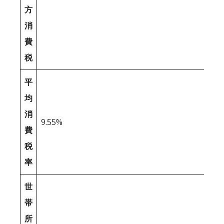
方
消
費
税
平
均
消
9.55%
費
税
率
世
帯
所