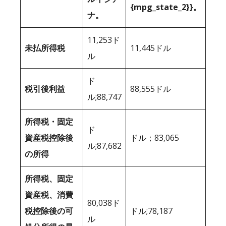
{mpg_state_2}}。
ナ。
11,253ド
未払所得税
11,445ドル
ル
ド
税引後利益
88,555ドル
ル;88,747
所得税・固定
ド
資産税控除後
ドル；83,065
ル;87,682
の所得
所得税、固定
資産税、消費
80,038ド
税控除後の可
ドル;78,187
ル