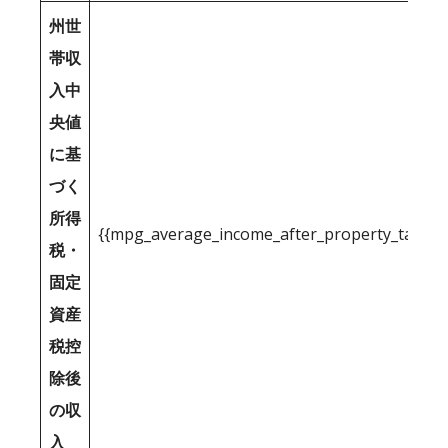
州世
帯収
入中
央値
に基
づく
所得
{{mpg_average_income_after_property_tax_1
税・
固定
資産
税控
除後
の収
入