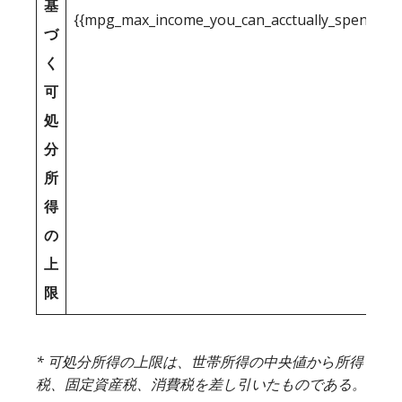
基
{{mpg_max_income_you_can_acctually_spend_inc
づ
く
可
処
分
所
得
の
上
限
* 可処分所得の上限は、世帯所得の中央値から所得
税、固定資産税、消費税を差し引いたものである。