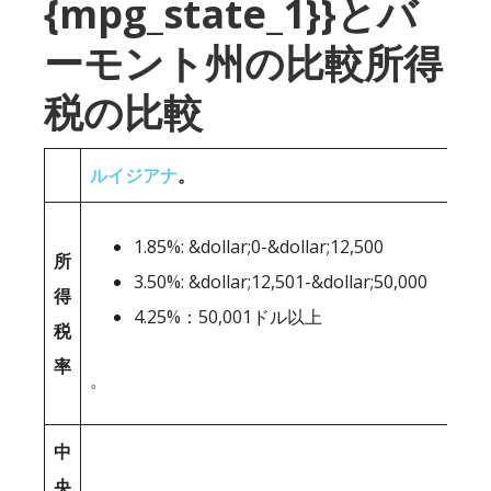
{mpg_state_1}}とバ
ーモント州の比較所得
税の比較
ルイジアナ
。
1.85%: &dollar;0-&dollar;12,500
所
3.50%: &dollar;12,501-&dollar;50,000
得
4.25%：50,001ドル以上
税
率
。
中
央