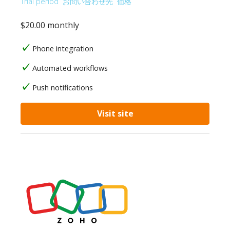
Trial period
お問い合わせ先
価格
$20.00 monthly
Phone integration
Automated workflows
Push notifications
Visit site