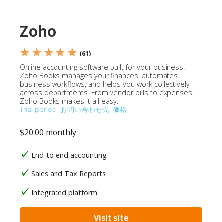
Zoho
★ ★ ★ ★ ★
(61)
Online accounting software built for your business.
Zoho Books manages your finances, automates
business workflows, and helps you work collectively
across departments. From vendor bills to expenses,
Zoho Books makes it all easy.
Trial period
お問い合わせ先
価格
$20.00 monthly
End-to-end accounting
Sales and Tax Reports
Integrated platform
Visit site