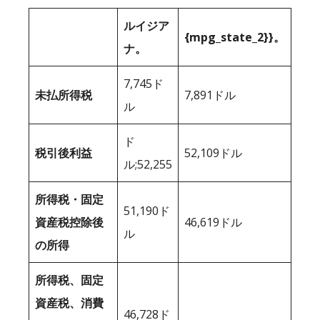
ルイジア
{mpg_state_2}}。
ナ。
7,745ド
未払所得税
7,891ドル
ル
ド
税引後利益
52,109ドル
ル;52,255
所得税・固定
51,190ド
資産税控除後
46,619ドル
ル
の所得
所得税、固定
資産税、消費
46,728ド