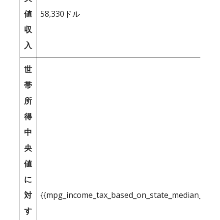
値
58,330ドル
収
入
世
帯
所
得
中
央
値
に
対
{{mpg_income_tax_based_on_state_median_inco
す