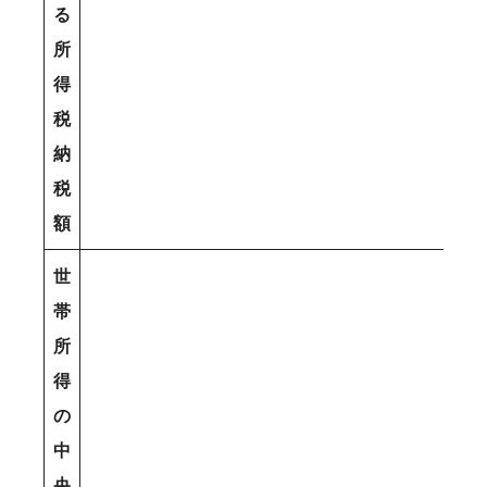
る
所
得
税
納
税
額
世
帯
所
得
の
中
央