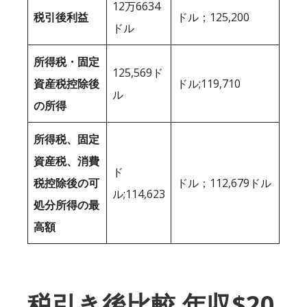
12万6634
税引後利益
ドル；125,200
ドル
所得税・固定
125,569ド
資産税控除後
ドル;119,710
ル
の所得
所得税、固定
資産税、消費
ド
税控除後の可
ドル；112,679ドル
ル;114,623
処分所得の最
高額
税引き後比較 年収$20