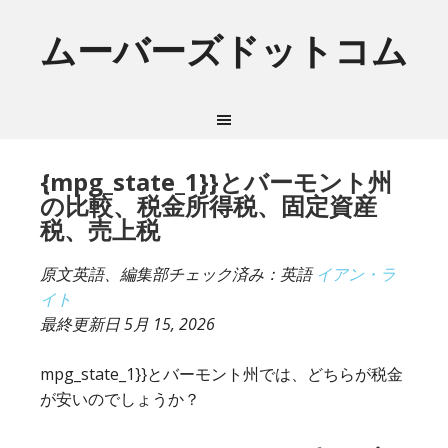
ムーバーズドットコム
{mpg_state_1}}とバーモント州
の比較、税金所得税、固定資産
税、売上税
原文英語、編集部チェック済み：英語
イアン・ラ
イト
最終更新日
5月 15, 2026
mpg_state_1}}とバーモント州では、どちらが税金
が安いのでしょうか？