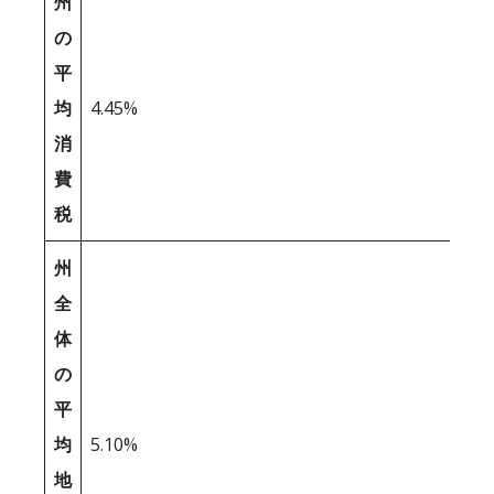
州
の
平
均
4.45%
消
費
税
州
全
体
の
平
均
5.10%
地