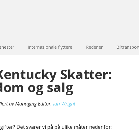
enester
Internasjonale flyttere
Rederier
Biltranspor
Kentucky Skatter:
dom og salg
llert av Managing Editor:
Ian Wright
gifter? Det svarer vi på på ulike måter nedenfor: