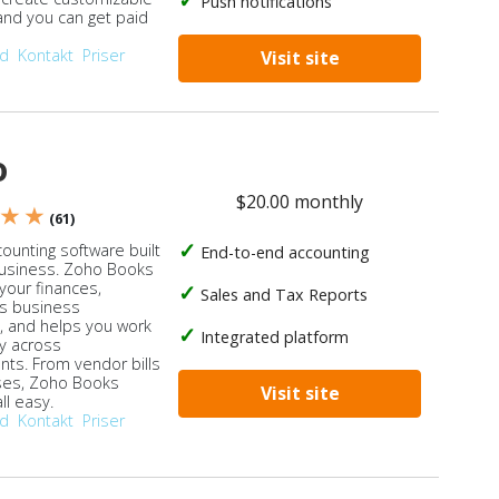
Push notifications
 and you can get paid
od
Kontakt
Priser
Visit site
o
$20.00 monthly
 ★ ★
(61)
ounting software built
End-to-end accounting
business. Zoho Books
our finances,
Sales and Tax Reports
s business
, and helps you work
Integrated platform
ly across
ts. From vendor bills
ses, Zoho Books
Visit site
ll easy.
od
Kontakt
Priser