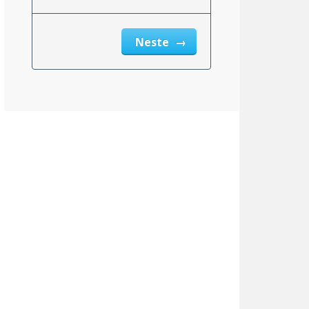
Neste
Kentucky
6.00%