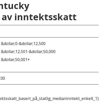
entucky
av inntektsskatt
Ken
 &dollar;0-&dollar;12,500
 &dollar;12,501-&dollar;50,000
5.0
 &dollar;50,001+
330
&do
ektsskatt_basert_på_statlig_medianinntekt_enkelt_1}}
{{m