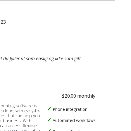
023
&do
 du fyller ut som enslig og ikke som gitt.
o
$20.00 monthly
counting software is
Phone integration
e cloud, with easy-to-
res that can help you
Automated workflows
ur business. With
 can access flexible
, create customizable