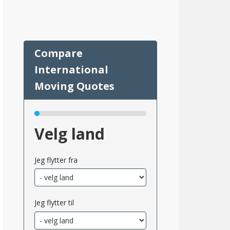
33
Velg land
Jeg flytter fra
msnittlig_inntekt_etter_eiendomsskatt_2}}
Jeg flytter til