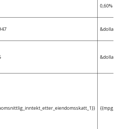
0,60%
947
&dollar;201 0
5
&dollar;1 206
omsnittlig_inntekt_etter_eiendomsskatt_1}}
{{mpg_gjenno