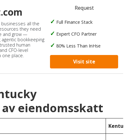
Request
t.com
Full Finance Stack
s businesses all the
 resources they need
Expert CFO Partner
e and grow —
 agentic bookkeeping
 trusted human
80% Less Than InHse
 and CFO-level
n one place.
Visit site
entucky
 av eiendomsskatt
Kentucky