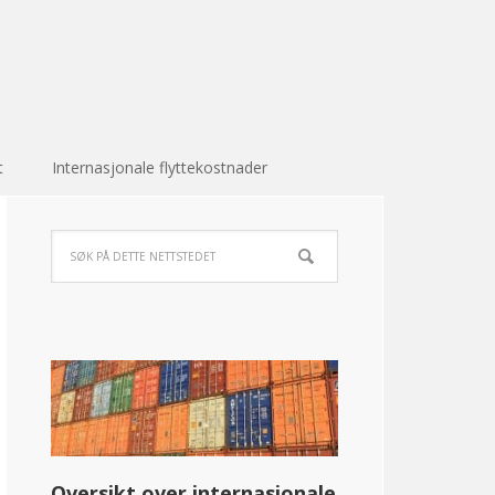
t
Internasjonale flyttekostnader
Oversikt over internasjonale