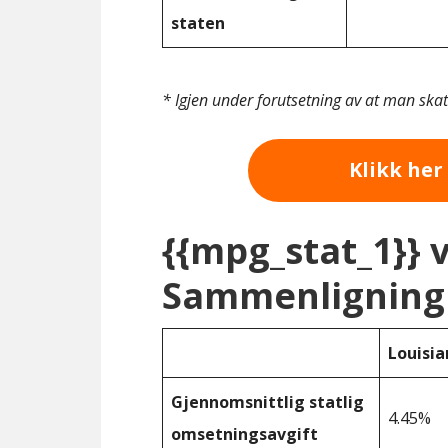
staten
* Igjen under forutsetning av at man ska
Klikk her 
{{mpg_stat_1}} 
Sammenligning 
Louisia
Gjennomsnittlig statlig
4.45%
omsetningsavgift