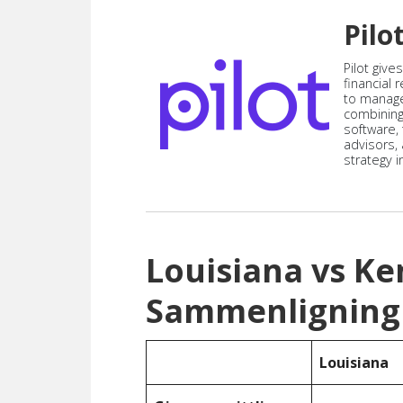
Pilo
Pilot give
financial
to manag
combining
software,
advisors,
strategy i
Louisiana vs K
Sammenligning
Louisiana