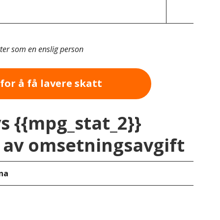
tter som en enslig person
for å få lavere skatt
vs {{mpg_stat_2}}
av omsetningsavgift
na