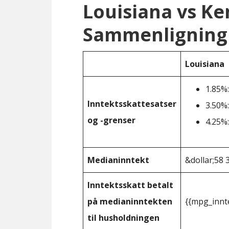
Louisiana vs K
Sammenligning 
Louisiana
1.85%:
Inntektsskattesatser
3.50%:
og -grenser
4.25%:
Medianinntekt
&dollar;58 
Inntektsskatt betalt
på medianinntekten
{{mpg_innt
til husholdningen