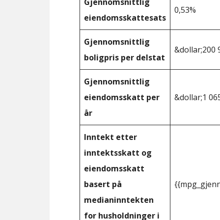
Gjennomsnittlig
0,53%
eiendomsskattesats
Gjennomsnittlig
&dollar;200 
boligpris per delstat
Gjennomsnittlig
eiendomsskatt per
&dollar;1 06
år
Inntekt etter
inntektsskatt og
eiendomsskatt
basert på
{{mpg_gjenn
medianinntekten
for husholdninger i