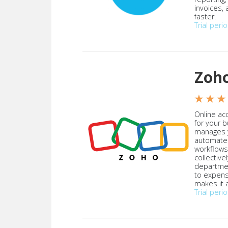
invoices,
faster.
Trial peri
Zoh
★ ★ ★
Online acc
for your 
manages y
automate
workflows
collective
departmen
to expen
makes it a
Trial peri