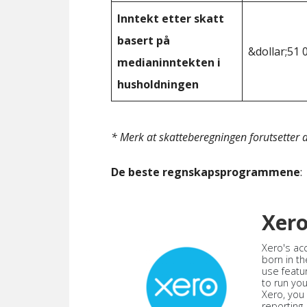
Inntekt etter skatt
basert på
&dollar;51 
medianinntekten i
husholdningen
* Merk at skatteberegningen forutsetter at
De beste regnskapsprogrammene
:
Xer
Xero's ac
born in th
use featu
to run yo
Xero, you
reporting