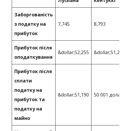
Луїзіана
Кентуккі
Заборгованість
з податку на
7,745
8,793
прибуток
Прибуток після
&dollar;52,255
&dollar;51,207
оподаткування
Прибуток після
сплати
податку на
&dollar;51,190
50 001 долар
прибуток та
податку на
майно