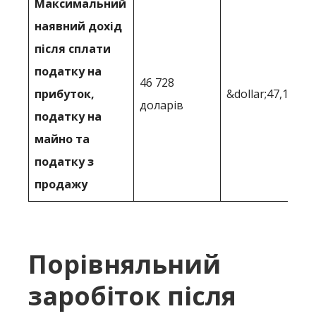
Максимальний
наявний дохід
після сплати
податку на
46 728
прибуток,
&dollar;47,171
доларів
податку на
майно та
податку з
продажу
Порівняльний
заробіток після