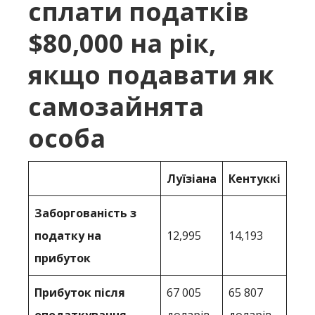
сплати податків
$80,000 на рік,
якщо подавати як
самозайнята
особа
Луїзіана
Кентуккі
Заборгованість з
податку на
12,995
14,193
прибуток
Прибуток після
67 005
65 807