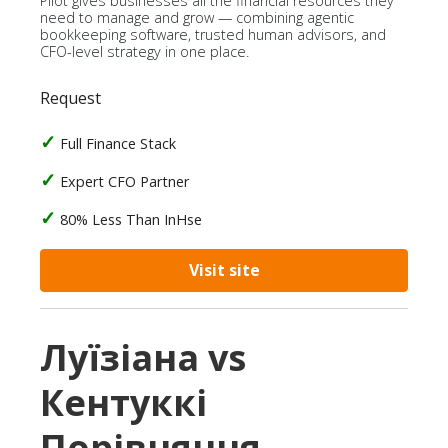
Pilot gives businesses all the financial resources they
need to manage and grow — combining agentic
bookkeeping software, trusted human advisors, and
CFO-level strategy in one place.
Request
Full Finance Stack
Expert CFO Partner
80% Less Than InHse
Visit site
Луїзіана vs
Кентуккі
Порівняння