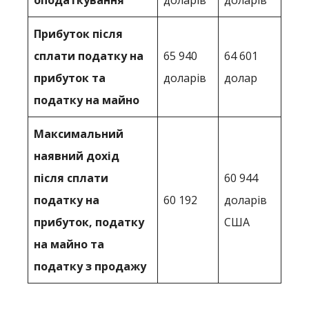
оподаткування
доларів
доларів
Прибуток після
сплати податку на
65 940
64 601
прибуток та
доларів
долар
податку на майно
Максимальний
наявний дохід
після сплати
60 944
податку на
60 192
доларів
прибуток, податку
США
на майно та
податку з продажу