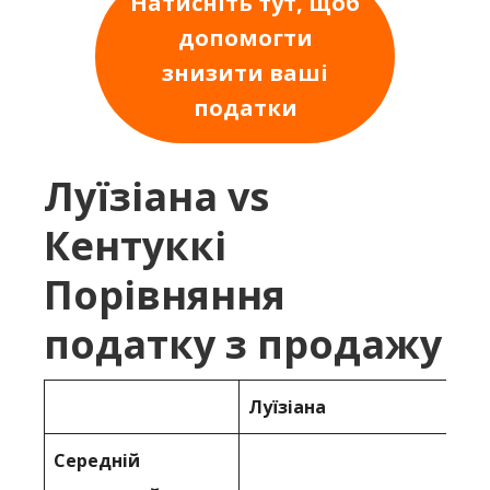
Натисніть тут, щоб
допомогти
знизити ваші
податки
Луїзіана vs
Кентуккі
Порівняння
податку з продажу
Луїзіана
Середній