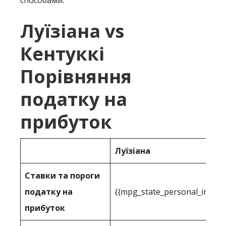
способами:
Луїзіана vs
Кентуккі
Порівняння
податку на
прибуток
Луїзіана
Ставки та пороги
податку на
{{mpg_state_personal_income
прибуток