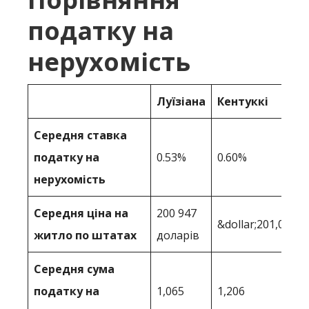
податку на
нерухомість
Луїзіана
Кентуккі
Середня ставка
податку на
0.53%
0.60%
нерухомість
Середня ціна на
200 947
&dollar;201,033
житло по штатах
доларів
Середня сума
податку на
1,065
1,206