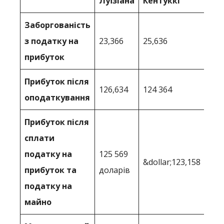
Луїзіана
Кентуккі
Заборгованість
з податку на
23,366
25,636
прибуток
Прибуток після
126,634
124 364
оподаткування
Прибуток після
сплати
податку на
125 569
&dollar;123,158
прибуток та
доларів
податку на
майно