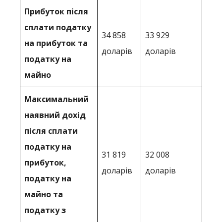
Прибуток після
сплати податку
34 858
33 929
на прибуток та
доларів
доларів
податку на
майно
Максимальний
наявний дохід
після сплати
податку на
31 819
32 008
прибуток,
доларів
доларів
податку на
майно та
податку з