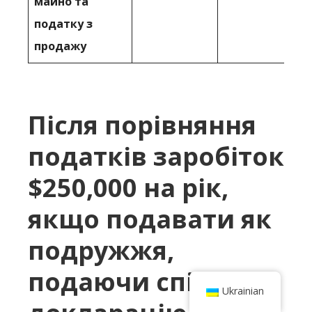
майно та
податку з
продажу
Після порівняння
податків заробіток
$250,000 на рік,
якщо подавати як
подружжя,
подаючи спільну
Ukrainian