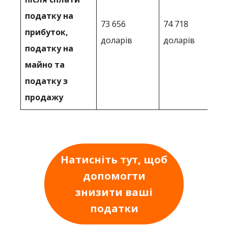
податку на
73 656
74 718
прибуток,
доларів
доларів
податку на
майно та
податку з
продажу
Натисніть тут, щоб
допомогти
знизити ваші
податки