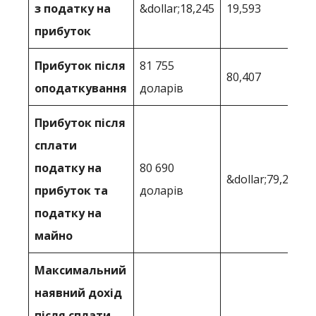
з податку на
&dollar;18,245
19,593
прибуток
Прибуток після
81 755
80,407
оподаткування
доларів
Прибуток після
сплати
податку на
80 690
&dollar;79,201
прибуток та
доларів
податку на
майно
Максимальний
наявний дохід
після сплати