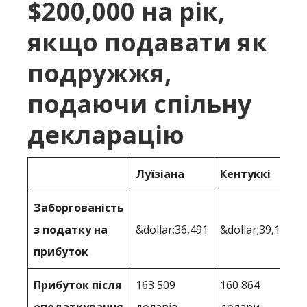
$200,000 на рік,
якщо подавати як
подружжя,
подаючи спільну
декларацію
Луїзіана
Кентуккі
Заборгованість
з податку на
&dollar;36,491
&dollar;39,136
прибуток
Прибуток після
163 509
160 864
оподаткування
доларів
долари