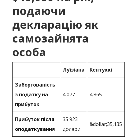
подаючи
декларацію як
самозайнята
особа
Луїзіана
Кентуккі
Заборгованість
з податку на
4,077
4,865
прибуток
Прибуток після
35 923
&dollar;35,135
оподаткування
долари