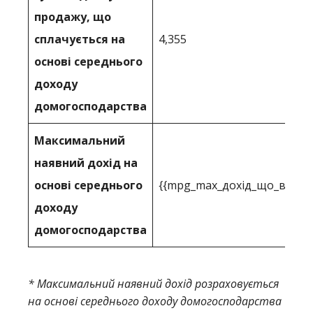
продажу, що
сплачується на
4,355
основі середнього
доходу
домогосподарства
Максимальний
наявний дохід на
основі середнього
{{mpg_max_дохід_що_ви_мо
доходу
домогосподарства
* Максимальний наявний дохід розраховується
на основі середнього доходу домогосподарства