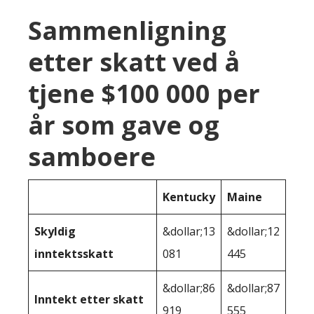
Sammenligning
etter skatt ved å
tjene $100 000 per
år som gave og
samboere
Kentucky
Maine
Skyldig
&dollar;13
&dollar;12
inntektsskatt
081
445
&dollar;86
&dollar;87
Inntekt etter skatt
919
555