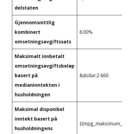
delstaten
Gjennomsnittlig
kombinert
6.00%
omsetningsavgiftssats
Maksimalt innbetalt
omsetningsavgiftsbeløp
basert på
&dollar;2 660
medianinntekten i
husholdningen
Maksimal disponibel
inntekt basert på
{{mpg_maksimum_inntekt
husholdningens