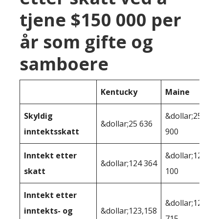
tjene $150 000 per
år som gifte og
samboere
Kentucky
Maine
Skyldig
&dollar;25
&dollar;25 636
inntektsskatt
900
Inntekt etter
&dollar;124
&dollar;124 364
skatt
100
Inntekt etter
&dollar;120
inntekts- og
&dollar;123,158
715