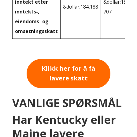
inntekt etter
&dollar;180
&dollar;184,188
inntekts-,
707
eiendoms- og
omsetningsskatt
Klikk her for å få
lavere skatt
VANLIGE SPØRSMÅL
Har Kentucky eller
Maine lavere