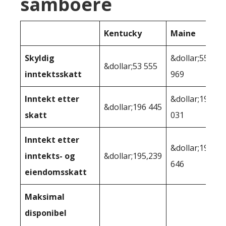
samboere
Kentucky
Maine
Skyldig
&dollar;55
&dollar;53 555
inntektsskatt
969
Inntekt etter
&dollar;194
&dollar;196 445
skatt
031
Inntekt etter
&dollar;190
inntekts- og
&dollar;195,239
646
eiendomsskatt
Maksimal
disponibel