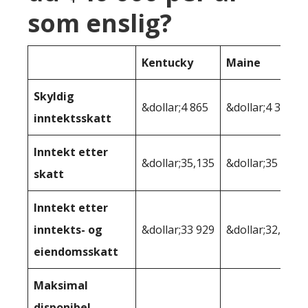
som enslig?
Kentucky
Maine
Skyldig
&dollar;4 865
&dollar;4 351
inntektsskatt
Inntekt etter
&dollar;35,135
&dollar;35 649
skatt
Inntekt etter
inntekts- og
&dollar;33 929
&dollar;32,264
eiendomsskatt
Maksimal
disponibel