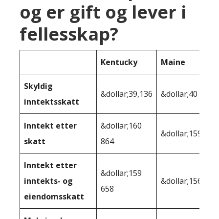
og er gift og lever i
fellesskap?
Kentucky
Maine
Skyldig
&dollar;39,136
&dollar;40 475
inntektsskatt
Inntekt etter
&dollar;160
&dollar;159 525
skatt
864
Inntekt etter
&dollar;159
inntekts- og
&dollar;156,140
658
eiendomsskatt