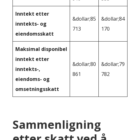
Inntekt etter
&dollar;85
&dollar;84
inntekts- og
713
170
eiendomsskatt
Maksimal disponibel
inntekt etter
&dollar;80
&dollar;79
inntekts-,
861
782
eiendoms- og
omsetningsskatt
Sammenligning
etter skatt ved å