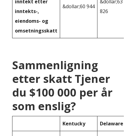
inntekt etter
&dollar;63
&dollar;60 944
inntekts-,
826
eiendoms- og
omsetningsskatt
Sammenligning
etter skatt Tjener
du $100 000 per år
som enslig?
Kentucky
Delaware