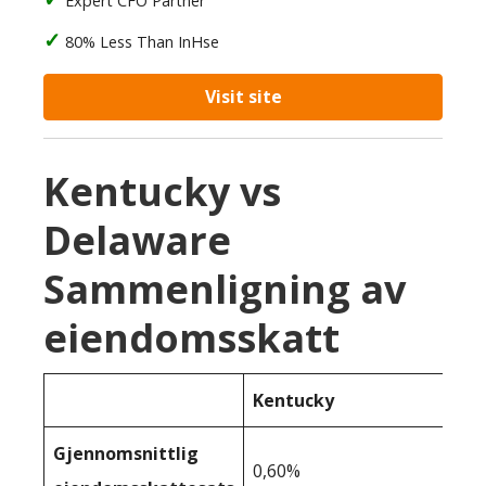
Expert CFO Partner
80% Less Than InHse
Visit site
Kentucky vs
Delaware
Sammenligning av
eiendomsskatt
Kentucky
Gjennomsnittlig
0,60%