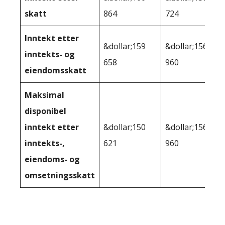
skatt
864
724
Inntekt etter
&dollar;159
&dollar;156
inntekts- og
658
960
eiendomsskatt
Maksimal
disponibel
inntekt etter
&dollar;150
&dollar;156
inntekts-,
621
960
eiendoms- og
omsetningsskatt