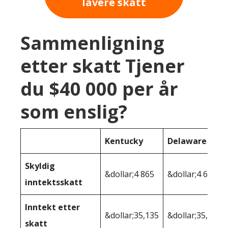
lavere skatt
Sammenligning
etter skatt Tjener
du $40 000 per år
som enslig?
Kentucky
Delaware
Skyldig
&dollar;4 865
&dollar;4 687
inntektsskatt
Inntekt etter
&dollar;35,135
&dollar;35,313
skatt