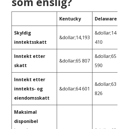
som enslig?
Kentucky
Delaware
Skyldig
&dollar;14
&dollar;14,193
inntektsskatt
410
Inntekt etter
&dollar;65
&dollar;65 807
skatt
590
Inntekt etter
&dollar;63
inntekts- og
&dollar;64 601
826
eiendomsskatt
Maksimal
disponibel