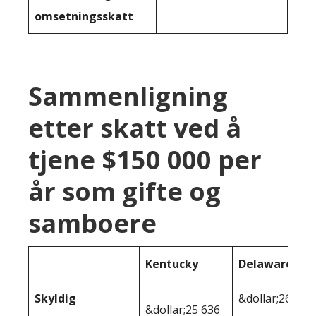
omsetningsskatt
Sammenligning
etter skatt ved å
tjene $150 000 per
år som gifte og
samboere
Kentucky
Delaware
Skyldig
&dollar;26
&dollar;25 636