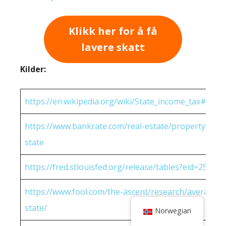
Klikk her for å få
lavere skatt
Kilder:
https://en.wikipedia.org/wiki/State_income_tax#Rates
https://www.bankrate.com/real-estate/property-tax-
state
https://fred.stlouisfed.org/release/tables?eid=25951
https://www.fool.com/the-ascent/research/average-h
state/
Norwegian