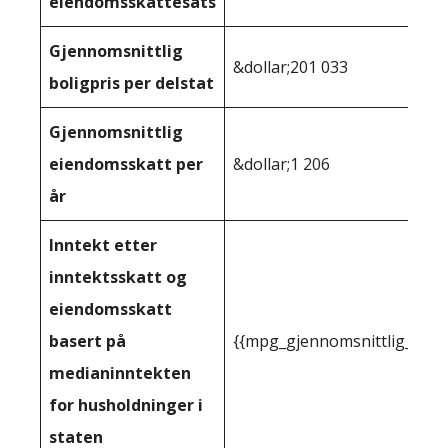
eiendomsskattesats
Gjennomsnittlig
&dollar;201 033
boligpris per delstat
Gjennomsnittlig
eiendomsskatt per
&dollar;1 206
år
Inntekt etter
inntektsskatt og
eiendomsskatt
basert på
{{mpg_gjennomsnittlig_innt
medianinntekten
for husholdninger i
staten