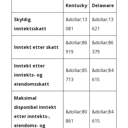
Kentucky
Delaware
Skyldig
&dollar;13
&dollar;13
inntektsskatt
081
621
&dollar;86
&dollar;86
Inntekt etter skatt
919
379
Inntekt etter
&dollar;85
&dollar;84
inntekts- og
713
615
eiendomsskatt
Maksimal
disponibel inntekt
&dollar;80
&dollar;84
etter inntekts-,
861
615
eiendoms- og