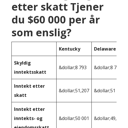
etter skatt Tjener
du $60 000 per år
som enslig?
Kentucky
Delaware
Skyldig
&dollar;8 793
&dollar;8 725
inntektsskatt
Inntekt etter
&dollar;51,207
&dollar;51 275
skatt
Inntekt etter
inntekts- og
&dollar;50 001
&dollar;49,511
eiendomsskatt