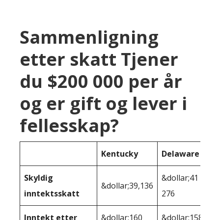
Sammenligning
etter skatt Tjener
du $200 000 per år
og er gift og lever i
fellesskap?
Kentucky
Delaware
Skyldig
&dollar;41
&dollar;39,136
inntektsskatt
276
Inntekt etter
&dollar;160
&dollar;158