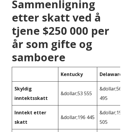
Sammenligning
etter skatt ved å
tjene $250 000 per
år som gifte og
samboere
Kentucky
Delaware
Skyldig
&dollar;56
&dollar;53 555
inntektsskatt
495
Inntekt etter
&dollar;193
&dollar;196 445
skatt
505