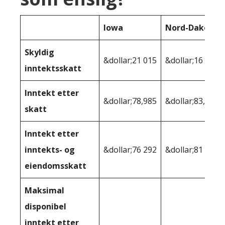
Iowa
Nord-Dakota
Skyldig
&dollar;21 015
&dollar;16 163
inntektsskatt
Inntekt etter
&dollar;78,985
&dollar;83,837
skatt
Inntekt etter
inntekts- og
&dollar;76 292
&dollar;81 537
eiendomsskatt
Maksimal
disponibel
inntekt etter