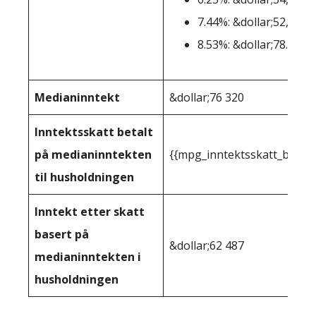
7.44%: &dollar;52,291-
8.53%: &dollar;78.436+
Medianinntekt
&dollar;76 320
Inntektsskatt betalt
på medianinntekten
{{mpg_inntektsskatt_basert
til husholdningen
Inntekt etter skatt
basert på
&dollar;62 487
medianinntekten i
husholdningen