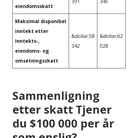
391
345
eiendomsskatt
Maksimal disponibel
inntekt etter
&dollar;58
&dollar;62
inntekts-,
342
028
eiendoms- og
omsetningsskatt
Sammenligning
etter skatt Tjener
du $100 000 per år
som enslig?