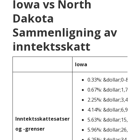
Iowa vs North
Dakota
Sammenligning av
inntektsskatt
Iowa
0.33%: &dollar;0-&dolla
0.67%: &dollar;1,744-&
2.25%: &dollar;3,487-&
4.14%: &dollar;6,973-&
Inntektsskattesatser
5.63%: &dollar;15,688-
og -grenser
5.96%: &dollar;26,146-
6.25%: &dollar;34,861-