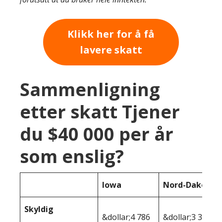
Klikk her for å få
lavere skatt
Sammenligning
etter skatt Tjener
du $40 000 per år
som enslig?
Iowa
Nord-Dakota
Skyldig
&dollar;4 786
&dollar;3 338