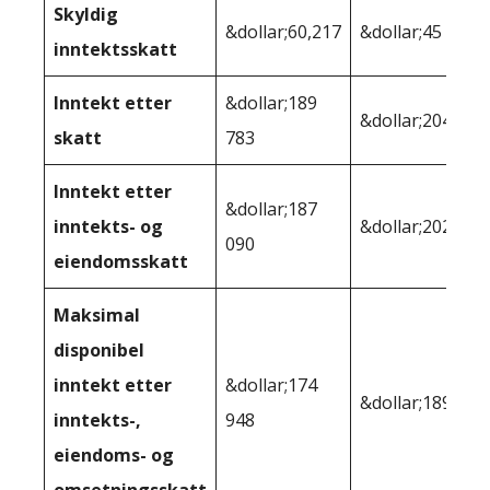
Skyldig
&dollar;60,217
&dollar;45 529
inntektsskatt
Inntekt etter
&dollar;189
&dollar;204 471
skatt
783
Inntekt etter
&dollar;187
inntekts- og
&dollar;202,171
090
eiendomsskatt
Maksimal
disponibel
inntekt etter
&dollar;174
&dollar;189 016
inntekts-,
948
eiendoms- og
omsetningsskatt