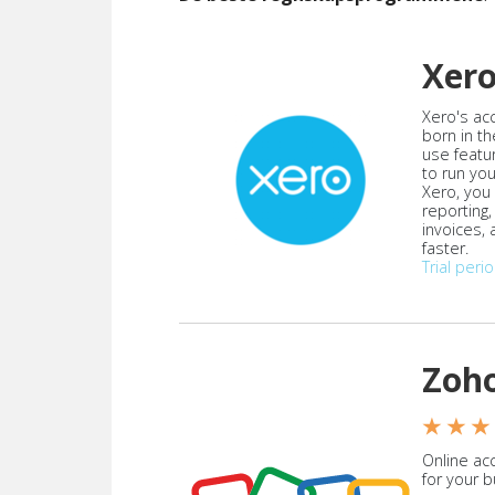
Xer
Xero's ac
born in th
use featu
to run yo
Xero, you
reporting
invoices,
faster.
Trial peri
Zoh
★ ★ ★
Online acc
for your 