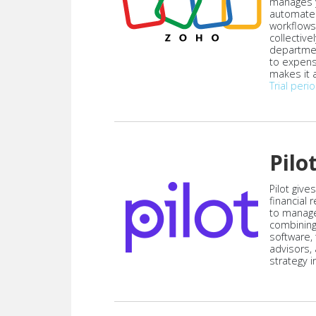
manages y
automate
workflows
collective
departmen
to expen
makes it a
Trial peri
Pilo
Pilot give
financial
to manag
combining
software,
advisors,
strategy i