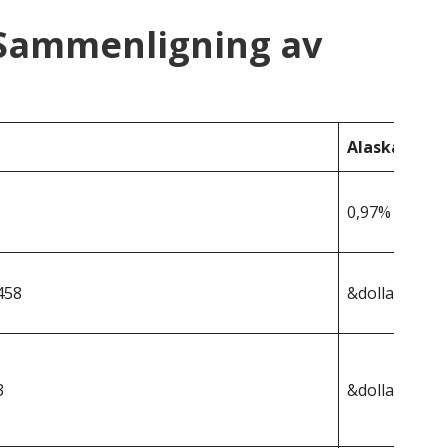
 Sammenligning av
Alaska
0,97%
458
&dollar;364,9
3
&dollar;3 540