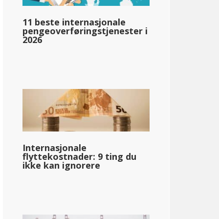
11 beste internasjonale
llar;89 740
pengeoverføringstjenester i
2026
pg_inntektsskatt_basert_på_statens_medianinntekt_enkelt_
llar;77 229
Internasjonale
flyttekostnader: 9 ting du
ikke kan ignorere