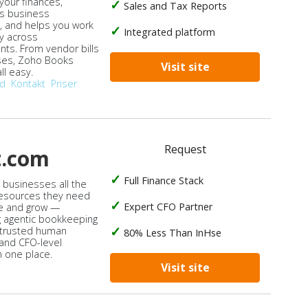
our finances,
Sales and Tax Reports
s business
, and helps you work
Integrated platform
ly across
ts. From vendor bills
ses, Zoho Books
Visit site
ll easy.
od
Kontakt
Priser
Request
t.com
Full Finance Stack
s businesses all the
 resources they need
Expert CFO Partner
e and grow —
 agentic bookkeeping
 trusted human
80% Less Than InHse
 and CFO-level
n one place.
Visit site