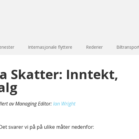
enester
Internasjonale flyttere
Rederier
Biltranspor
a Skatter: Inntekt,
alg
llert av Managing Editor:
Ian Wright
Det svarer vi på på ulike måter nedenfor: