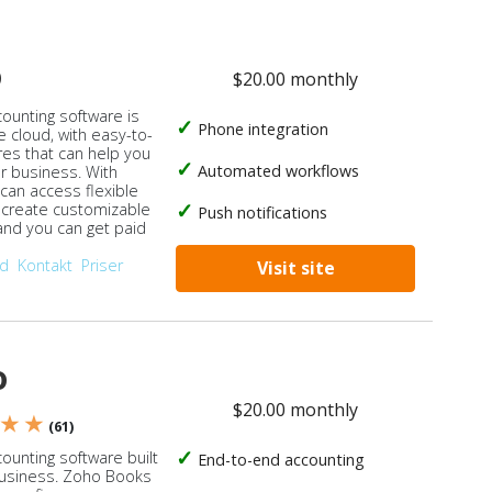
o
$20.00 monthly
counting software is
Phone integration
e cloud, with easy-to-
res that can help you
Automated workflows
ur business. With
 can access flexible
, create customizable
Push notifications
 and you can get paid
od
Kontakt
Priser
Visit site
o
$20.00 monthly
 ★ ★
(61)
ounting software built
End-to-end accounting
business. Zoho Books