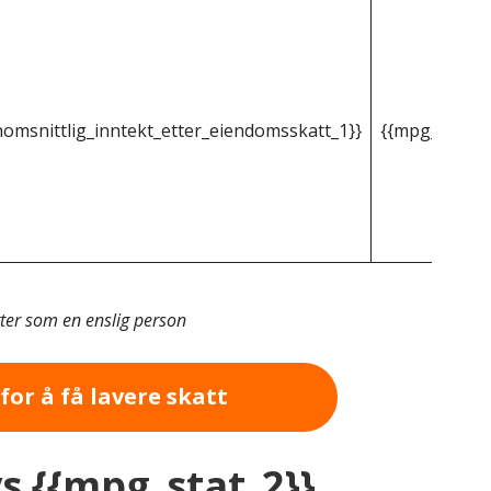
omsnittlig_inntekt_etter_eiendomsskatt_1}}
{{mpg_gjenno
tter som en enslig person
for å få lavere skatt
vs {{mpg_stat_2}}