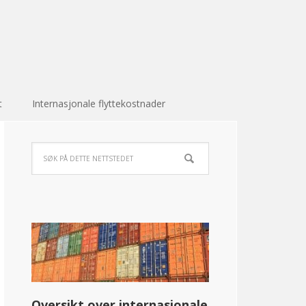
t
Internasjonale flyttekostnader
Oversikt over internasjonale