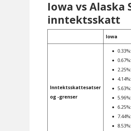
Iowa vs Alaska
inntektsskatt
Iowa
0.33%:
0.67%:
2.25%:
4.14%:
Inntektsskattesatser
5.63%:
og -grenser
5.96%:
6.25%:
7.44%:
8.53%: