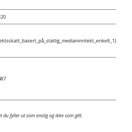
320
&do
ektsskatt_basert_på_statlig_medianinntekt_enkelt_1}}
{{m
487
&do
 du fyller ut som enslig og ikke som gitt.