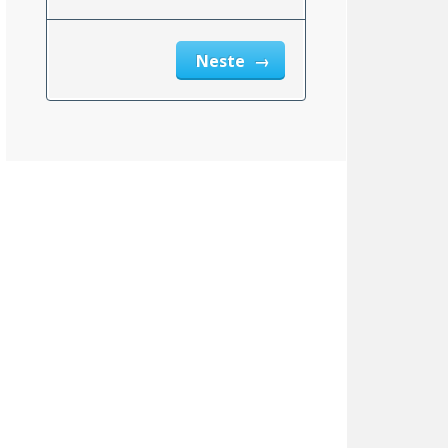
Neste
msnittlig_inntekt_etter_eiendomsskatt_2}}