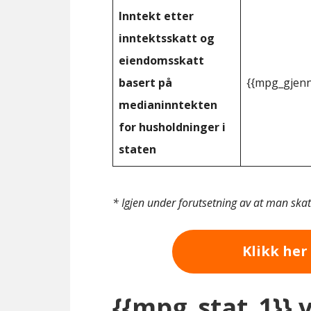
Inntekt etter
inntektsskatt og
eiendomsskatt
basert på
{{mpg_gjenn
medianinntekten
for husholdninger i
staten
* Igjen under forutsetning av at man ska
Klikk her 
{{mpg_stat_1}} 