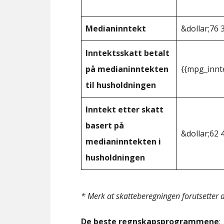
Medianinntekt
&dollar;76 
Inntektsskatt betalt
på medianinntekten
{{mpg_innt
til husholdningen
Inntekt etter skatt
basert på
&dollar;62 
medianinntekten i
husholdningen
* Merk at skatteberegningen forutsetter at
De beste regnskapsprogrammene
: