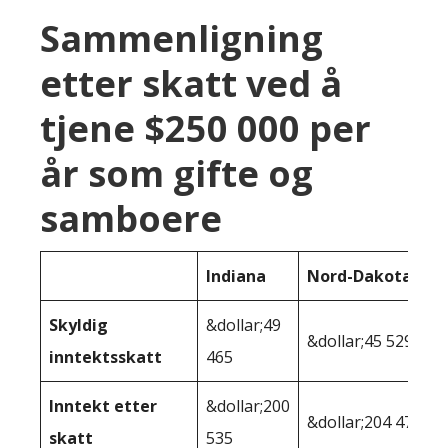
Sammenligning
etter skatt ved å
tjene $250 000 per
år som gifte og
samboere
Indiana
Nord-Dakota
Skyldig
&dollar;49
&dollar;45 529
inntektsskatt
465
Inntekt etter
&dollar;200
&dollar;204 471
skatt
535