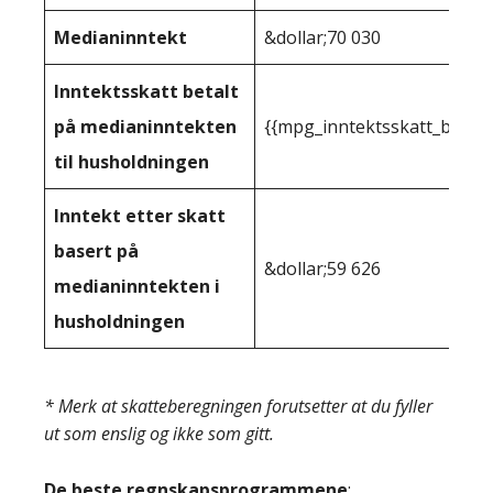
Medianinntekt
&dollar;70 030
Inntektsskatt betalt
på medianinntekten
{{mpg_inntektsskatt_basert
til husholdningen
Inntekt etter skatt
basert på
&dollar;59 626
medianinntekten i
husholdningen
* Merk at skatteberegningen forutsetter at du fyller
ut som enslig og ikke som gitt.
De beste regnskapsprogrammene
: