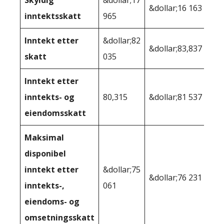
Skyldig
&dollar;17
&dollar;16 163
inntektsskatt
965
Inntekt etter
&dollar;82
&dollar;83,837
skatt
035
Inntekt etter
inntekts- og
80,315
&dollar;81 537
eiendomsskatt
Maksimal
disponibel
inntekt etter
&dollar;75
&dollar;76 231
inntekts-,
061
eiendoms- og
omsetningsskatt