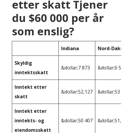
etter skatt Tjener
du $60 000 per år
som enslig?
Indiana
Nord-Dakota
Skyldig
&dollar;7 873
&dollar;6 547
inntektsskatt
Inntekt etter
&dollar;52,127
&dollar;53 453
skatt
Inntekt etter
inntekts- og
&dollar;50 407
&dollar;51,153
eiendomsskatt