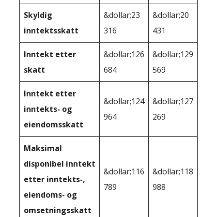
Skyldig
&dollar;23
&dollar;20
inntektsskatt
316
431
Inntekt etter
&dollar;126
&dollar;129
skatt
684
569
Inntekt etter
&dollar;124
&dollar;127
inntekts- og
964
269
eiendomsskatt
Maksimal
disponibel inntekt
&dollar;116
&dollar;118
etter inntekts-,
789
988
eiendoms- og
omsetningsskatt