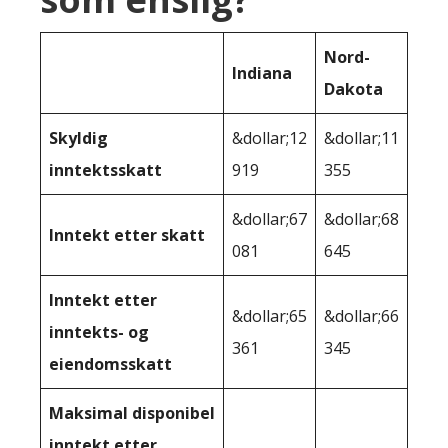
Nord-
Indiana
Dakota
Skyldig
&dollar;12
&dollar;11
inntektsskatt
919
355
&dollar;67
&dollar;68
Inntekt etter skatt
081
645
Inntekt etter
&dollar;65
&dollar;66
inntekts- og
361
345
eiendomsskatt
Maksimal disponibel
inntekt etter