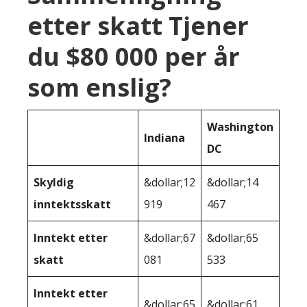
etter skatt Tjener
du $80 000 per år
som enslig?
Washington
Indiana
DC
Skyldig
&dollar;12
&dollar;14
inntektsskatt
919
467
Inntekt etter
&dollar;67
&dollar;65
skatt
081
533
Inntekt etter
&dollar;65
&dollar;61