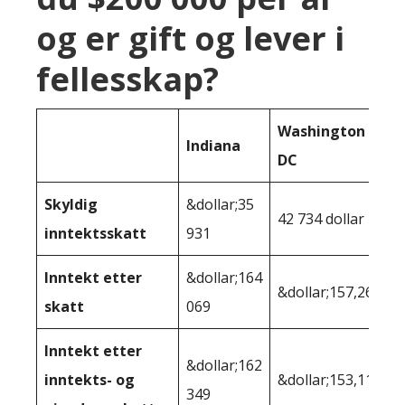
og er gift og lever i
fellesskap?
Washington
Indiana
DC
Skyldig
&dollar;35
42 734 dollar
inntektsskatt
931
Inntekt etter
&dollar;164
&dollar;157,266
skatt
069
Inntekt etter
&dollar;162
inntekts- og
&dollar;153,115
349