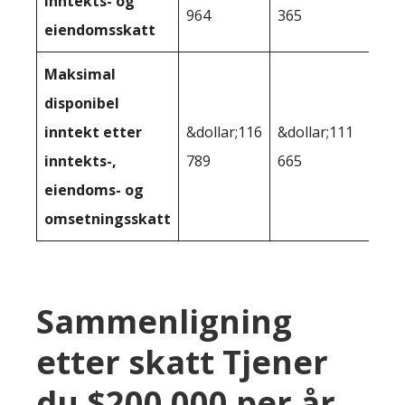
inntekts- og
964
365
eiendomsskatt
Maksimal
disponibel
inntekt etter
&dollar;116
&dollar;111
inntekts-,
789
665
eiendoms- og
omsetningsskatt
Sammenligning
etter skatt Tjener
du $200 000 per år