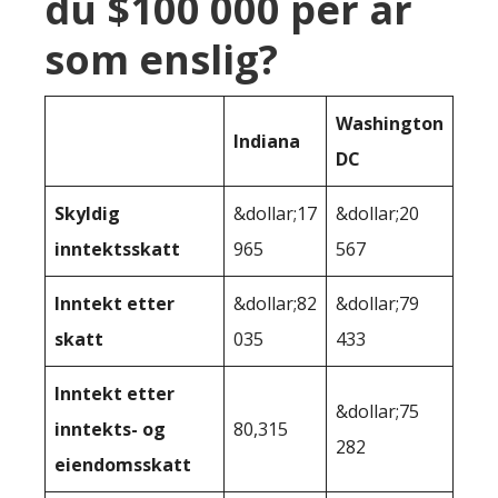
du $100 000 per år
som enslig?
Washington
Indiana
DC
Skyldig
&dollar;17
&dollar;20
inntektsskatt
965
567
Inntekt etter
&dollar;82
&dollar;79
skatt
035
433
Inntekt etter
&dollar;75
inntekts- og
80,315
282
eiendomsskatt