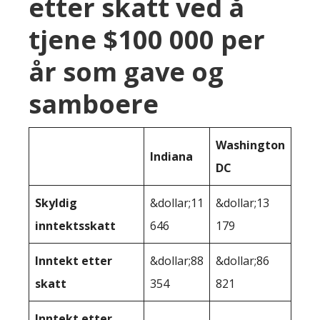
etter skatt ved å
tjene $100 000 per
år som gave og
samboere
Washington
Indiana
DC
Skyldig
&dollar;11
&dollar;13
inntektsskatt
646
179
Inntekt etter
&dollar;88
&dollar;86
skatt
354
821
Inntekt etter