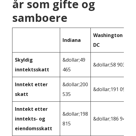
år som gifte og
samboere
Washington
Indiana
DC
Skyldig
&dollar;49
&dollar;58 903
inntektsskatt
465
Inntekt etter
&dollar;200
&dollar;191 097
skatt
535
Inntekt etter
&dollar;198
inntekts- og
&dollar;186 946
815
eiendomsskatt