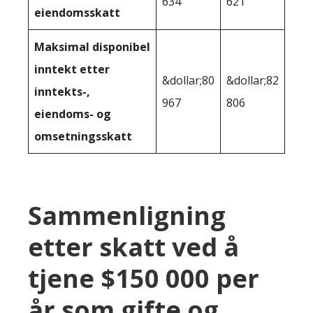
634
621
eiendomsskatt
Maksimal disponibel
inntekt etter
&dollar;80
&dollar;82
inntekts-,
967
806
eiendoms- og
omsetningsskatt
Sammenligning
etter skatt ved å
tjene $150 000 per
år som gifte og