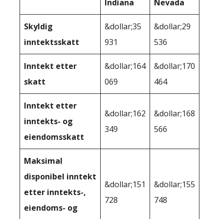
Indiana
Nevada
Skyldig
&dollar;35
&dollar;29
inntektsskatt
931
536
Inntekt etter
&dollar;164
&dollar;170
skatt
069
464
Inntekt etter
&dollar;162
&dollar;168
inntekts- og
349
566
eiendomsskatt
Maksimal
disponibel inntekt
&dollar;151
&dollar;155
etter inntekts-,
728
748
eiendoms- og