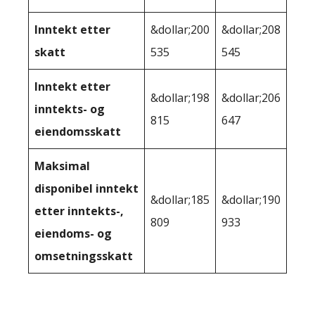
Inntekt etter
&dollar;200
&dollar;208
skatt
535
545
Inntekt etter
&dollar;198
&dollar;206
inntekts- og
815
647
eiendomsskatt
Maksimal
disponibel inntekt
&dollar;185
&dollar;190
etter inntekts-,
809
933
eiendoms- og
omsetningsskatt