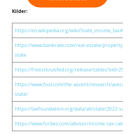
Kilder:
https://en.wikipedia.org/wiki/State_income_tax#Rates
https://www.bankrate.com/real-estate/property-tax-
state
https://fred.stlouisfed.org/release/tables?eid=25951
https://www.fool.com/the-ascent/research/average-h
state/
https://taxfoundation.org/data/all/state/2022-sales-t
https://www.forbes.com/advisor/income-tax-calculato