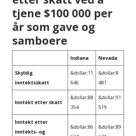
tjene $100 000 per
år som gave og
samboere
Indiana
Nevada
Skyldig
&dollar;11
&dollar;8
inntektsskatt
646
481
&dollar;88
&dollar;91
Inntekt etter skatt
354
519
Inntekt etter
&dollar;86
&dollar;89
inntekts- og