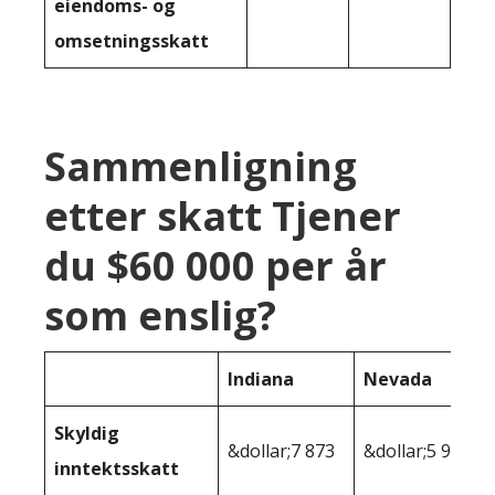
eiendoms- og
omsetningsskatt
Sammenligning
etter skatt Tjener
du $60 000 per år
som enslig?
Indiana
Nevada
Skyldig
&dollar;7 873
&dollar;5 968
inntektsskatt