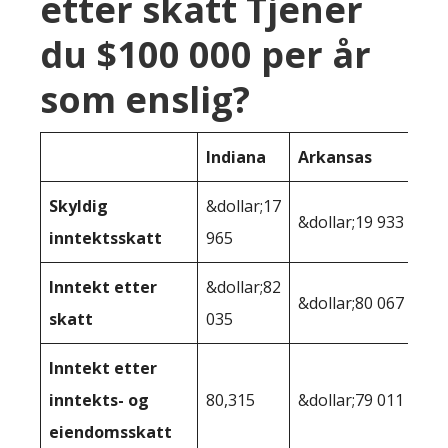
etter skatt Tjener
du $100 000 per år
som enslig?
Indiana
Arkansas
Skyldig
&dollar;17
&dollar;19 933
inntektsskatt
965
Inntekt etter
&dollar;82
&dollar;80 067
skatt
035
Inntekt etter
inntekts- og
80,315
&dollar;79 011
eiendomsskatt