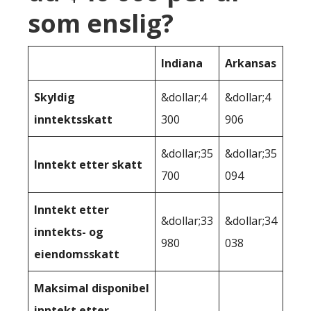
som enslig?
Indiana
Arkansas
Skyldig
&dollar;4
&dollar;4
inntektsskatt
300
906
&dollar;35
&dollar;35
Inntekt etter skatt
700
094
Inntekt etter
&dollar;33
&dollar;34
inntekts- og
980
038
eiendomsskatt
Maksimal disponibel
inntekt etter