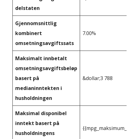
delstaten
Gjennomsnittlig
kombinert
7.00%
omsetningsavgiftssats
Maksimalt innbetalt
omsetningsavgiftsbeløp
basert på
&dollar;3 788
medianinntekten i
husholdningen
Maksimal disponibel
inntekt basert på
{{mpg_maksimum_inntekt
husholdningens