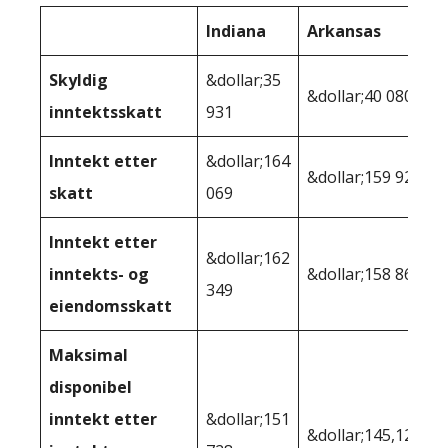
Indiana
Arkansas
Skyldig
&dollar;35
&dollar;40 080
inntektsskatt
931
Inntekt etter
&dollar;164
&dollar;159 920
skatt
069
Inntekt etter
&dollar;162
inntekts- og
&dollar;158 864
349
eiendomsskatt
Maksimal
disponibel
inntekt etter
&dollar;151
&dollar;145,121