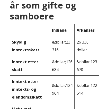
år som gifte og
samboere
Indiana
Arkansas
Skyldig
&dollar;23
26 330
inntektsskatt
316
dollar
Inntekt etter
&dollar;126
&dollar;123
skatt
684
670
Inntekt etter
&dollar;124
&dollar;122
inntekts- og
964
614
eiendomsskatt
Maksimal