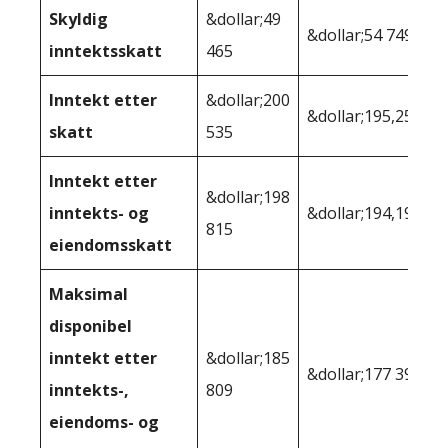
Skyldig
&dollar;49
&dollar;54 749
inntektsskatt
465
Inntekt etter
&dollar;200
&dollar;195,251
skatt
535
Inntekt etter
&dollar;198
inntekts- og
&dollar;194,195
815
eiendomsskatt
Maksimal
disponibel
inntekt etter
&dollar;185
&dollar;177 395
inntekts-,
809
eiendoms- og