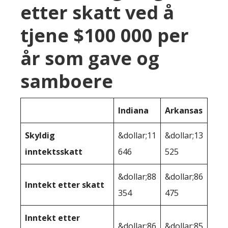
etter skatt ved å
tjene $100 000 per
år som gave og
samboere
Indiana
Arkansas
Skyldig
&dollar;11
&dollar;13
inntektsskatt
646
525
&dollar;88
&dollar;86
Inntekt etter skatt
354
475
Inntekt etter
&dollar;86
&dollar;85