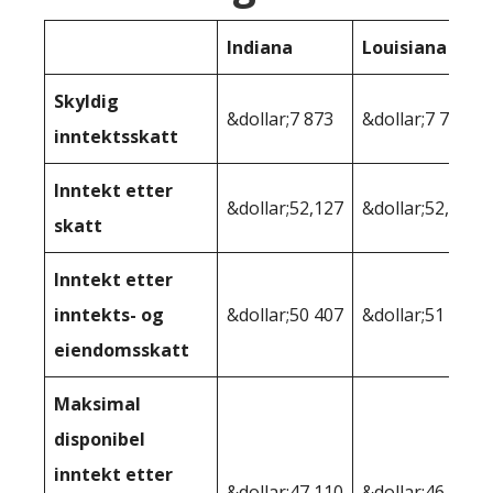
Indiana
Louisiana
Skyldig
&dollar;7 873
&dollar;7 745
inntektsskatt
Inntekt etter
&dollar;52,127
&dollar;52,255
skatt
Inntekt etter
inntekts- og
&dollar;50 407
&dollar;51 190
eiendomsskatt
Maksimal
disponibel
inntekt etter
&dollar;47,110
&dollar;46 728