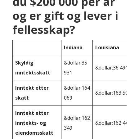
du $200 000 per år
og er gift og lever i
fellesskap?
Indiana
Louisiana
Skyldig
&dollar;35
&dollar;36 491
inntektsskatt
931
Inntekt etter
&dollar;164
&dollar;163 509
skatt
069
Inntekt etter
&dollar;162
inntekts- og
&dollar;162 444
349
eiendomsskatt