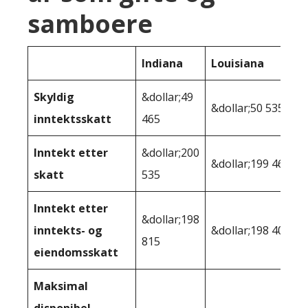
samboere
Indiana
Louisiana
Skyldig
&dollar;49
&dollar;50 535
inntektsskatt
465
Inntekt etter
&dollar;200
&dollar;199 465
skatt
535
Inntekt etter
&dollar;198
inntekts- og
&dollar;198 400
815
eiendomsskatt
Maksimal
disponibel