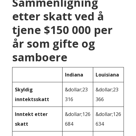
Sammenligning
etter skatt ved å
tjene $150 000 per
år som gifte og
samboere
Indiana
Louisiana
Skyldig
&dollar;23
&dollar;23
inntektsskatt
316
366
Inntekt etter
&dollar;126
&dollar;126
skatt
684
634