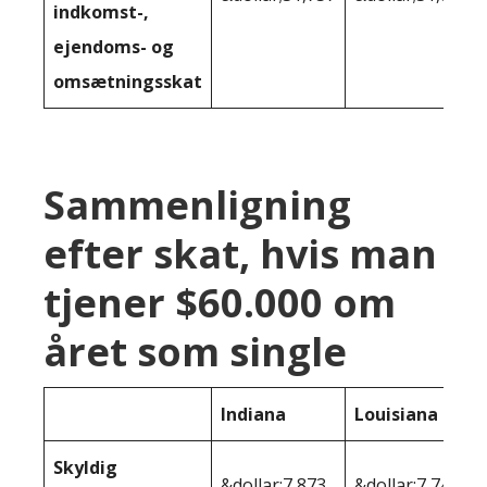
indkomst-,
ejendoms- og
omsætningsskat
Sammenligning
efter skat, hvis man
tjener $60.000 om
året som single
Indiana
Louisiana
Skyldig
&dollar;7,873
&dollar;7,745