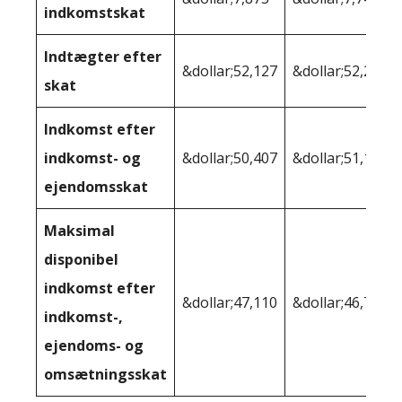
indkomstskat
Indtægter efter
&dollar;52,127
&dollar;52,255
skat
Indkomst efter
indkomst- og
&dollar;50,407
&dollar;51,190
ejendomsskat
Maksimal
disponibel
indkomst efter
&dollar;47,110
&dollar;46,728
indkomst-,
ejendoms- og
omsætningsskat