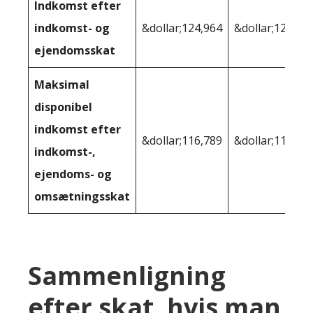
Indkomst efter
indkomst- og
&dollar;124,964
&dollar;125,56
ejendomsskat
Maksimal
disponibel
indkomst efter
&dollar;116,789
&dollar;114,62
indkomst-,
ejendoms- og
omsætningsskat
Sammenligning
efter skat, hvis man