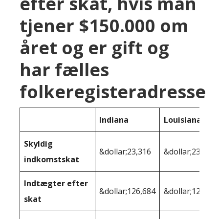
efter skat, hvis man
tjener $150.000 om
året og er gift og
har fælles
folkeregisteradresse
Indiana
Louisiana
Skyldig
&dollar;23,316
&dollar;23,366
indkomstskat
Indtægter efter
&dollar;126,684
&dollar;126,63
skat