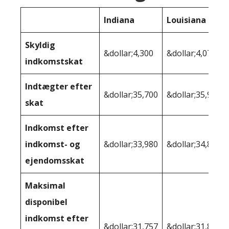
Indiana
Louisiana
Skyldig
&dollar;4,300
&dollar;4,077
indkomstskat
Indtægter efter
&dollar;35,700
&dollar;35,923
skat
Indkomst efter
indkomst- og
&dollar;33,980
&dollar;34,858
ejendomsskat
Maksimal
disponibel
indkomst efter
&dollar;31,757
&dollar;31,819