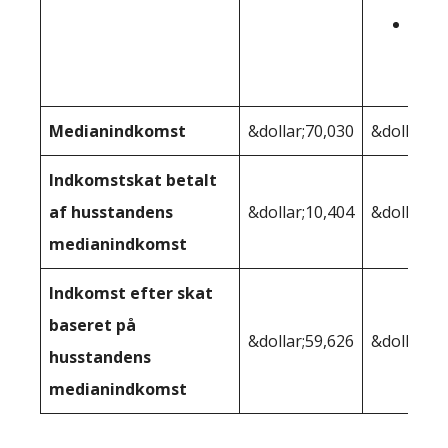
4.25
&dol
Medianindkomst
&dollar;70,030
&dollar;58
Indkomstskat betalt
af husstandens
&dollar;10,404
&dollar;7,
medianindkomst
Indkomst efter skat
baseret på
&dollar;59,626
&dollar;51
husstandens
medianindkomst