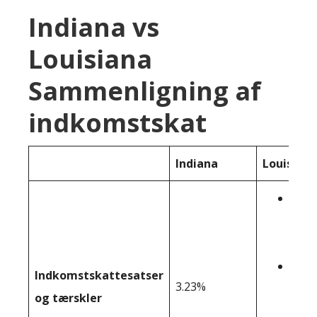
Indiana vs
Louisiana
Sammenligning af
indkomstskat
Indiana
Louisiana
1.85
&doll
&dol
3.50
Indkomstskattesatser
3.23%
&dol
og tærskler
&dol