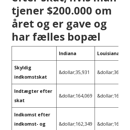
tjener $200.000 om
året og er gave og
har fælles bopæl
Indiana
Louisiana
Skyldig
&dollar;35,931
&dollar;36,491
indkomstskat
Indtægter efter
&dollar;164,069
&dollar;163,50
skat
Indkomst efter
indkomst- og
&dollar;162,349
&dollar;162,44