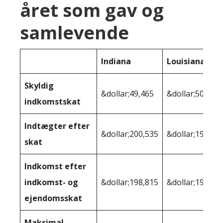
året som gav og
samlevende
Indiana
Louisiana
Skyldig
&dollar;49,465
&dollar;50,535
indkomstskat
Indtægter efter
&dollar;200,535
&dollar;199,46
skat
Indkomst efter
indkomst- og
&dollar;198,815
&dollar;198,40
ejendomsskat
Maksimal