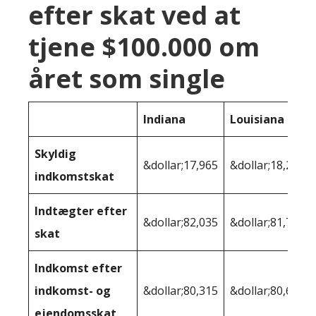
efter skat ved at
tjene $100.000 om
året som single
Indiana
Louisiana
Skyldig
&dollar;17,965
&dollar;18,245
indkomstskat
Indtægter efter
&dollar;82,035
&dollar;81,755
skat
Indkomst efter
indkomst- og
&dollar;80,315
&dollar;80,690
ejendomsskat