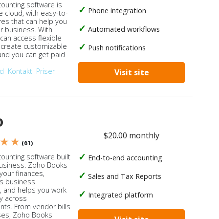
counting software is
Phone integration
e cloud, with easy-to-
res that can help you
Automated workflows
ur business. With
 can access flexible
, create customizable
Push notifications
 and you can get paid
od
Kontakt
Priser
Visit site
o
$20.00 monthly
 ★ ★
(61)
ounting software built
End-to-end accounting
business. Zoho Books
our finances,
Sales and Tax Reports
s business
, and helps you work
Integrated platform
ly across
ts. From vendor bills
ses, Zoho Books