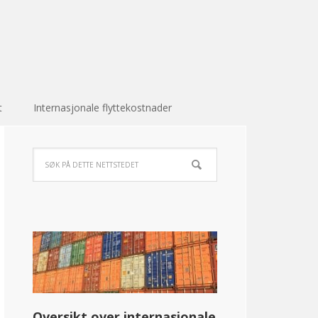
t
Internasjonale flyttekostnader
Oversikt over internasjonale