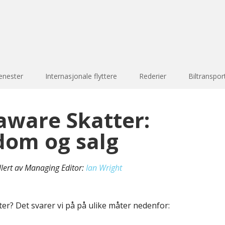
enester
Internasjonale flyttere
Rederier
Biltranspor
laware Skatter:
dom og salg
llert av Managing Editor:
Ian Wright
ter? Det svarer vi på på ulike måter nedenfor: