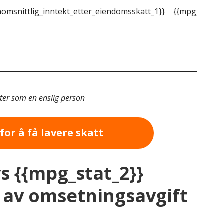
omsnittlig_inntekt_etter_eiendomsskatt_1}}
{{mpg_gjenno
tter som en enslig person
for å få lavere skatt
vs {{mpg_stat_2}}
av omsetningsavgift