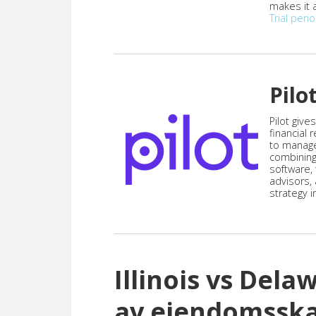
makes it a
Trial peri
Pilo
Pilot give
financial
to manag
combining
software,
advisors,
strategy i
Illinois vs Del
av eiendomsska