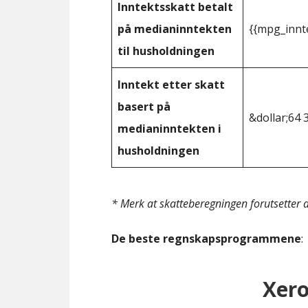
Inntektsskatt betalt
på medianinntekten
{{mpg_innt
til husholdningen
Inntekt etter skatt
basert på
&dollar;64 
medianinntekten i
husholdningen
* Merk at skatteberegningen forutsetter at
De beste regnskapsprogrammene
:
Xer