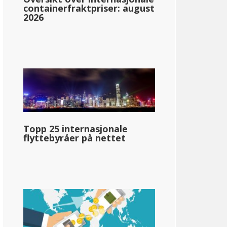
containerfraktpriser: august
2026
aware
2.20%: &dollar;2,000-&dollar;,5000
3.90%: &dollar;5,001-&dollar;10,000
4.80%: &dollar;10,001-&dollar;20,000
Topp 25 internasjonale
5.20%: &dollar;20,001-&dollar;25,000
flyttebyråer på nettet
5.55%: &dollar;25,001-&dollar;60,000
6.60%: &dollar;60.001+
llar;80 750