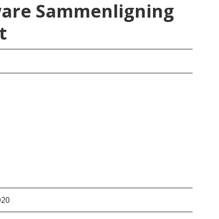
aware Sammenligning
t
Del
020
&do