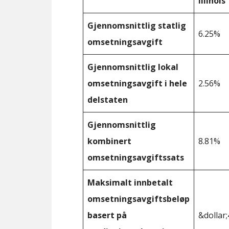
Illinois
Gjennomsnittlig statlig
6.25%
omsetningsavgift
Gjennomsnittlig lokal
omsetningsavgift i hele
2.56%
delstaten
Gjennomsnittlig
kombinert
8.81%
omsetningsavgiftssats
Maksimalt innbetalt
omsetningsavgiftsbeløp
basert på
&dollar;