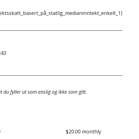
ektsskatt_basert_på_statlig_medianinntekt_enkelt_1}}
{{m
343
&do
 du fyller ut som enslig og ikke som gitt.
o
$20.00 monthly