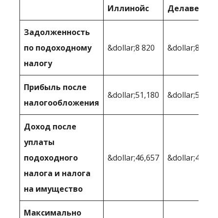
Иллинойс
Делавер
Задолженность
по подоходному
&dollar;8 820
&dollar;8,725
налогу
Прибыль после
&dollar;51,180
&dollar;51 27
налогообложения
Доход после
уплаты
подоходного
&dollar;46,657
&dollar;49,51
налога и налога
на имущество
Максимально