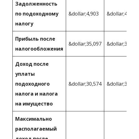
Задолженность
по подоходному
&dollar;4,903
&dollar;4 687
налогу
Прибыль после
&dollar;35,097
&dollar;35,31
налогообложения
Доход после
уплаты
подоходного
&dollar;30,574
&dollar;33,54
налога и налога
на имущество
Максимально
располагаемый
доход после