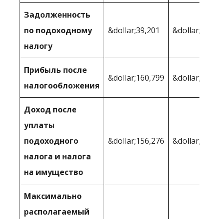
Задолженность
по подоходному
&dollar;39,201
&dollar;41 2
налогу
Прибыль после
&dollar;160,799
&dollar;158 
налогообложения
Доход после
уплаты
подоходного
&dollar;156,276
&dollar;156,
налога и налога
на имущество
Максимально
располагаемый