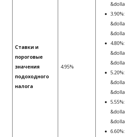
&dollar;,50
3.90%:
&dollar;5,0
&dollar;10,
4.80%:
Ставки и
&dollar;10,
пороговые
&dollar;20,
значения
4.95%
5.20%:
подоходного
&dollar;20,
налога
&dollar;25,
5.55%:
&dollar;25,
&dollar;60,
6.60%: