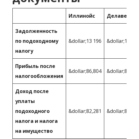
Иллинойс
Делавер
Задолженность
по подоходному
&dollar;13 196
&dollar;13 62
налогу
Прибыль после
&dollar;86,804
&dollar;86 37
налогообложения
Доход после
уплаты
подоходного
&dollar;82,281
&dollar;84,61
налога и налога
на имущество