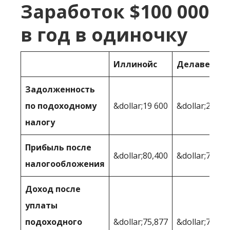
Заработок $100 000
в год в одиночку
Иллинойс
Делавер
Задолженность
по подоходному
&dollar;19 600
&dollar;20,13
налогу
Прибыль после
&dollar;80,400
&dollar;79,87
налогообложения
Доход после
уплаты
подоходного
&dollar;75,877
&dollar;78,10