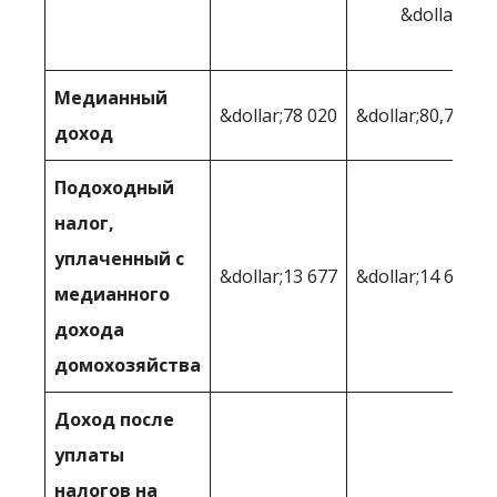
&dollar;60,
Медианный
&dollar;78 020
&dollar;80,750
доход
Подоходный
налог,
уплаченный с
&dollar;13 677
&dollar;14 624
медианного
дохода
домохозяйства
Доход после
уплаты
налогов на