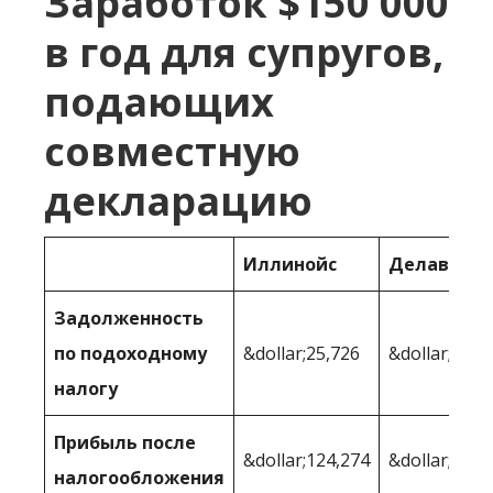
Заработок $150 000
в год для супругов,
подающих
совместную
декларацию
Иллинойс
Делавер
Задолженность
по подоходному
&dollar;25,726
&dollar;26,9
налогу
Прибыль после
&dollar;124,274
&dollar;123,
налогообложения