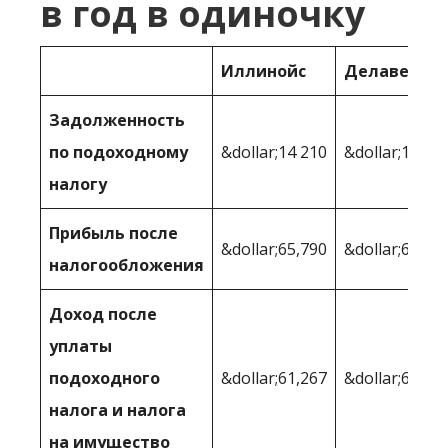
в год в одиночку
Иллинойс
Делавер
Задолженность
по подоходному
&dollar;14 210
&dollar;14,41
налогу
Прибыль после
&dollar;65,790
&dollar;65,59
налогообложения
Доход после
уплаты
подоходного
&dollar;61,267
&dollar;63,82
налога и налога
на имущество