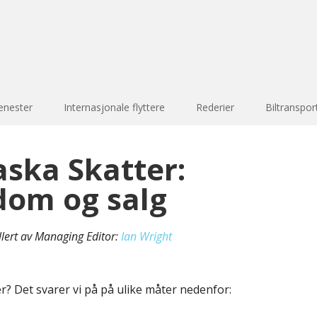
enester
Internasjonale flyttere
Rederier
Biltranspor
aska Skatter:
dom og salg
llert av Managing Editor:
Ian Wright
er? Det svarer vi på på ulike måter nedenfor: