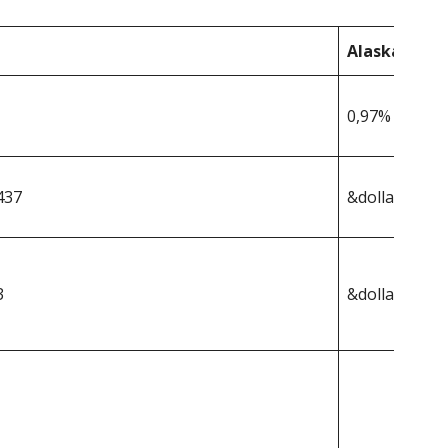
Alaska
0,97%
437
&dollar;364,9
3
&dollar;3 540