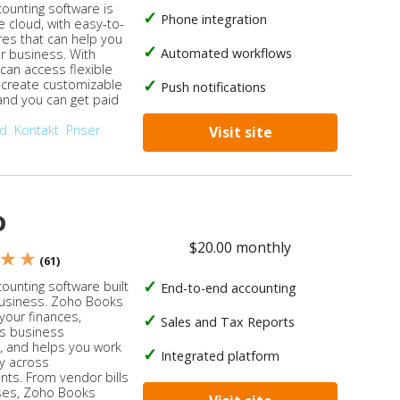
counting software is
Phone integration
e cloud, with easy-to-
res that can help you
Automated workflows
ur business. With
 can access flexible
, create customizable
Push notifications
 and you can get paid
od
Kontakt
Priser
Visit site
o
$20.00 monthly
 ★ ★
(61)
ounting software built
End-to-end accounting
business. Zoho Books
our finances,
Sales and Tax Reports
s business
, and helps you work
Integrated platform
ly across
ts. From vendor bills
ses, Zoho Books