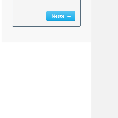
msnittlig_inntekt_etter_eiendomsskatt_2}}
Neste