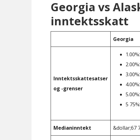
Georgia vs Ala
inntektsskatt
Georgia
1.00%:
2.00%:
3.00%:
Inntektsskattesatser
4.00%:
og -grenser
5.00%:
5 75%:
Medianinntekt
&dollar;67 