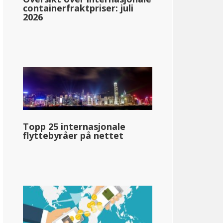
containerfraktpriser: juli
2026
ska
Topp 25 internasjonale
en
flyttebyråer på nettet
llar;89 740