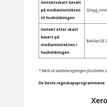
Inntektsskatt betalt
på medianinntekten
{{mpg_innt
til husholdningen
Inntekt etter skatt
basert på
&dollar;56 
medianinntekten i
husholdningen
* Merk at skatteberegningen forutsetter at
De beste regnskapsprogrammene
:
Xer