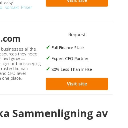
Visit site
ll easy.
od
Kontakt
Priser
Request
t.com
Full Finance Stack
s businesses all the
 resources they need
Expert CFO Partner
e and grow —
 agentic bookkeeping
 trusted human
80% Less Than InHse
 and CFO-level
n one place.
Visit site
ska Sammenligning av