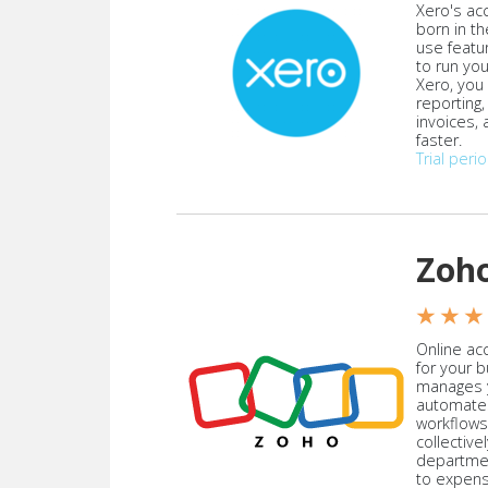
Xero's ac
born in th
use featu
to run yo
Xero, you
reporting
invoices,
faster.
Trial peri
Zoh
★ ★ ★
Online acc
for your 
manages y
automate
workflows
collective
departmen
to expen