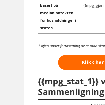
basert på
{{mpg_gjenn
medianinntekten
for husholdninger i
staten
* Igjen under forutsetning av at man ska
Klikk her 
{{mpg_stat_1}} 
Sammenligning 