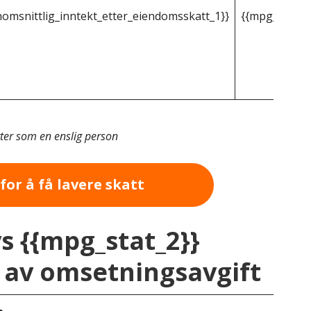
omsnittlig_inntekt_etter_eiendomsskatt_1}}
{{mpg_gjenno
tter som en enslig person
for å få lavere skatt
vs {{mpg_stat_2}}
av omsetningsavgift