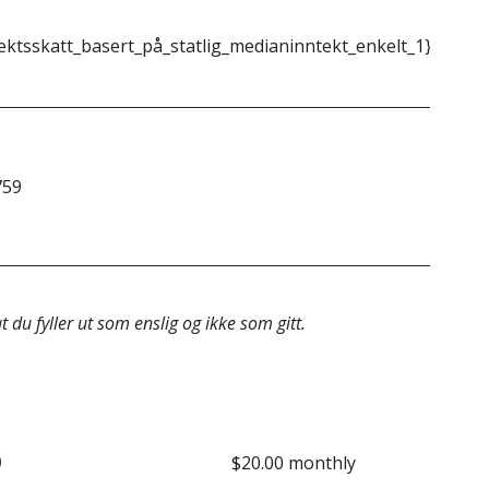
ektsskatt_basert_på_statlig_medianinntekt_enkelt_1}}
{{m
759
&do
 du fyller ut som enslig og ikke som gitt.
o
$20.00 monthly