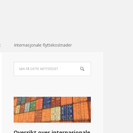
t
Internasjonale flyttekostnader
Oversikt over internasjonale