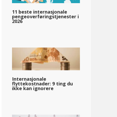
pg_inntektsskatt_basert_på_statens_medianinntekt_enkelt_
11 beste internasjonale
pengeoverføringstjenester i
2026
llar;77 229
Internasjonale
flyttekostnader: 9 ting du
ikke kan ignorere