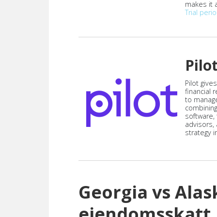
makes it a
Trial peri
Pilo
Pilot give
financial
to manag
combining
software,
advisors,
strategy i
Georgia vs Ala
eiendomsskatt