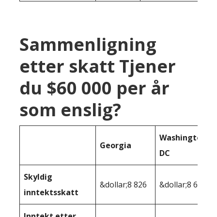
Sammenligning
etter skatt Tjener
du $60 000 per år
som enslig?
Washington
Georgia
DC
Skyldig
&dollar;8 826
&dollar;8 626
inntektsskatt
Inntekt etter