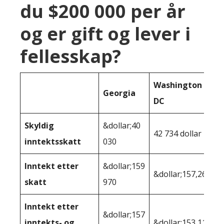
du $200 000 per år
og er gift og lever i
fellesskap?
Washington
Georgia
DC
Skyldig
&dollar;40
42 734 dollar
inntektsskatt
030
Inntekt etter
&dollar;159
&dollar;157,266
skatt
970
Inntekt etter
&dollar;157
inntekts- og
&dollar;153,115