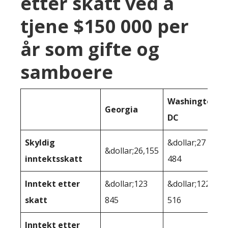
etter skatt ved å
tjene $150 000 per
år som gifte og
samboere
Washington
Georgia
DC
Skyldig
&dollar;27
&dollar;26,155
inntektsskatt
484
Inntekt etter
&dollar;123
&dollar;122
skatt
845
516
Inntekt etter