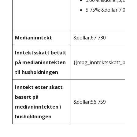
5.00%: &dollar;5,251-&
5 75%: &dollar;7 000+
Medianinntekt
&dollar;67 730
Inntektsskatt betalt
på medianinntekten
{{mpg_inntektsskatt_basert
til husholdningen
Inntekt etter skatt
basert på
&dollar;56 759
medianinntekten i
husholdningen