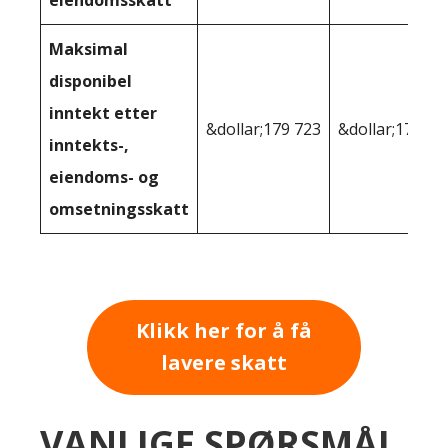
Maksimal
disponibel
inntekt etter
&dollar;179 723
&dollar;176,36
inntekts-,
eiendoms- og
omsetningsskatt
Klikk her for å få
lavere skatt
VANLIGE SPØRSMÅL