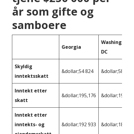
år som gifte og
samboere
Washington
Georgia
DC
Skyldig
&dollar;54 824
&dollar;58 903
inntektsskatt
Inntekt etter
&dollar;195,176
&dollar;191 09
skatt
Inntekt etter
inntekts- og
&dollar;192 933
&dollar;186 94
eiendomsskatt