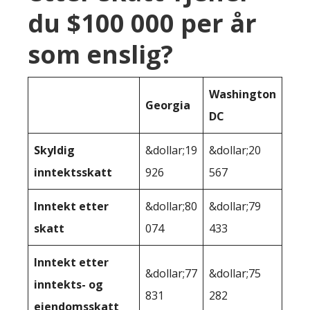
du $100 000 per år
som enslig?
Washington
Georgia
DC
Skyldig
&dollar;19
&dollar;20
inntektsskatt
926
567
Inntekt etter
&dollar;80
&dollar;79
skatt
074
433
Inntekt etter
&dollar;77
&dollar;75
inntekts- og
831
282
eiendomsskatt