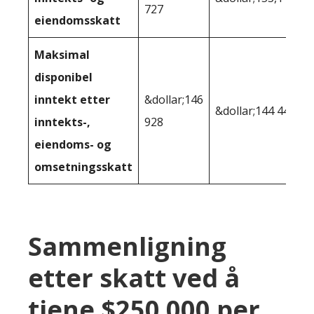
727
eiendomsskatt
Maksimal
disponibel
inntekt etter
&dollar;146
&dollar;144 448
inntekts-,
928
eiendoms- og
omsetningsskatt
Sammenligning
etter skatt ved å
tjene $250 000 per