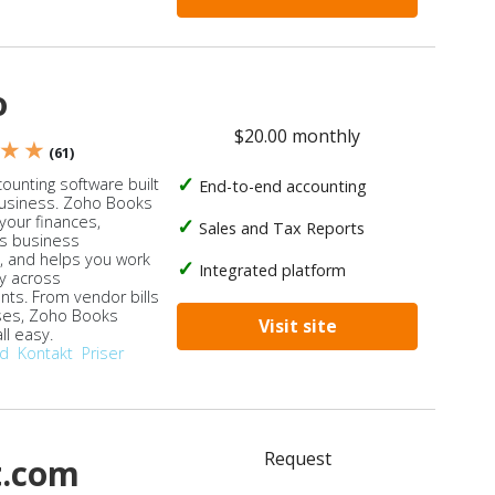
o
$20.00 monthly
 ★ ★
(61)
ounting software built
End-to-end accounting
business. Zoho Books
our finances,
Sales and Tax Reports
s business
, and helps you work
Integrated platform
ly across
ts. From vendor bills
ses, Zoho Books
Visit site
ll easy.
od
Kontakt
Priser
Request
t.com