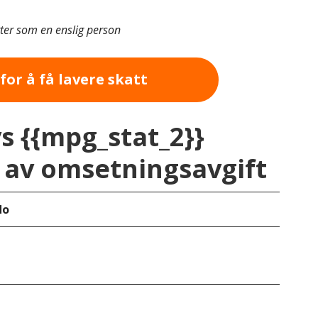
tter som en enslig person
for å få lavere skatt
vs {{mpg_stat_2}}
av omsetningsavgift
do