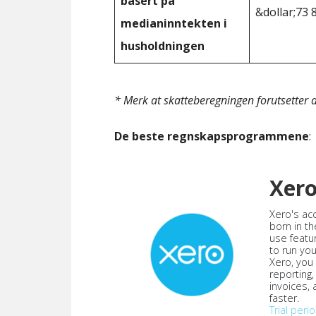
basert på
&dollar;73 
medianinntekten i
husholdningen
* Merk at skatteberegningen forutsetter at
De beste regnskapsprogrammene
:
Xer
Xero's ac
born in th
use featu
to run yo
Xero, you
reporting
invoices,
faster.
Trial peri