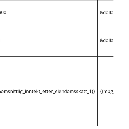
300
&dollar;522 4
1
&dollar;2 299
omsnittlig_inntekt_etter_eiendomsskatt_1}}
{{mpg_gjenno