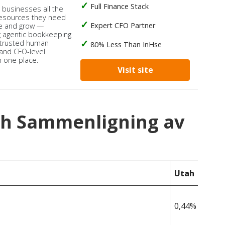
Full Finance Stack
s businesses all the
 resources they need
Expert CFO Partner
e and grow —
 agentic bookkeeping
 trusted human
80% Less Than InHse
 and CFO-level
n one place.
Visit site
ah Sammenligning av
Utah
0,44%