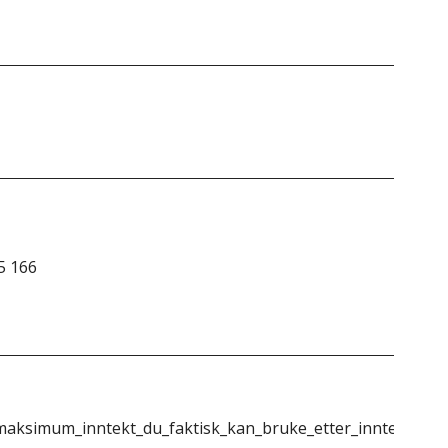
5 166
aksimum_inntekt_du_faktisk_kan_bruke_etter_inntekt_eie