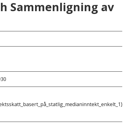
ah Sammenligning av
Uta
4.8
930
&do
ektsskatt_basert_på_statlig_medianinntekt_enkelt_1}}
{{m