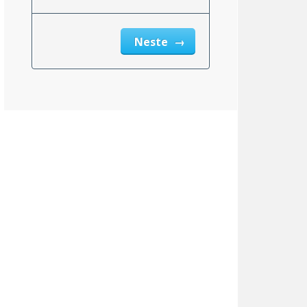
Neste
Utah
6.10%