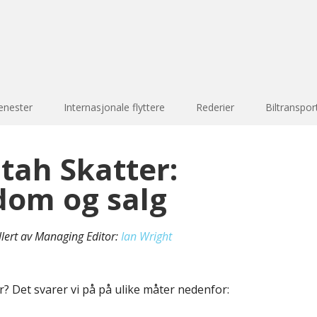
enester
Internasjonale flyttere
Rederier
Biltranspor
tah Skatter:
dom og salg
llert av Managing Editor:
Ian Wright
r? Det svarer vi på på ulike måter nedenfor: