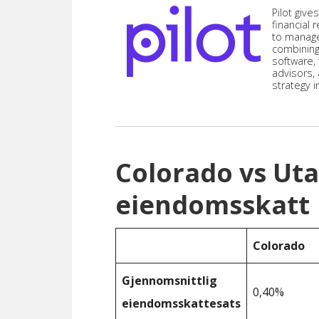
Pilot give
financial
to manag
combining
software,
advisors,
strategy i
Colorado vs Ut
eiendomsskatt
Colorado
Gjennomsnittlig
0,40%
eiendomsskattesats