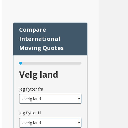
88
Velg land
Jeg flytter fra
msnittlig_inntekt_etter_eiendomsskatt_2}}
Jeg flytter til