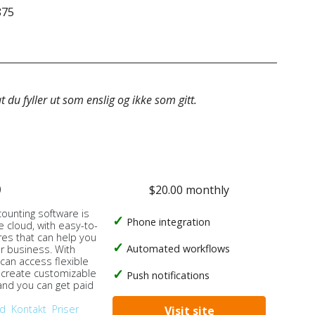
875
&do
 du fyller ut som enslig og ikke som gitt.
o
$20.00 monthly
counting software is
Phone integration
e cloud, with easy-to-
res that can help you
Automated workflows
ur business. With
 can access flexible
, create customizable
Push notifications
 and you can get paid
od
Kontakt
Priser
Visit site