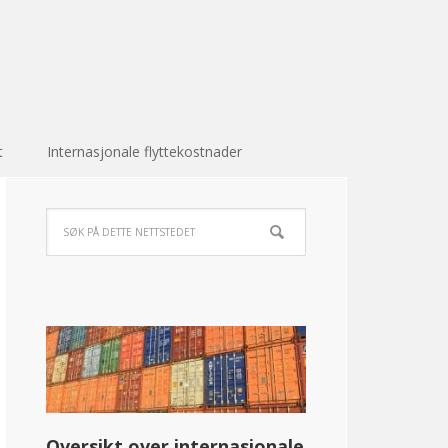
t
Internasjonale flyttekostnader
Oversikt over internasjonale