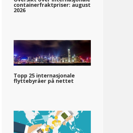
containerfraktpriser: august
2026
h
5%
Topp 25 internasjonale
llar;95 800
flyttebyråer på nettet
pg_inntektsskatt_basert_på_statens_medianinntekt_enkelt_