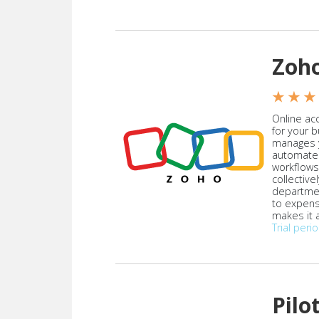
Zoh
★ ★ ★
Online acc
for your 
manages y
automate
workflows
collective
departmen
to expen
makes it a
Trial peri
Pilo