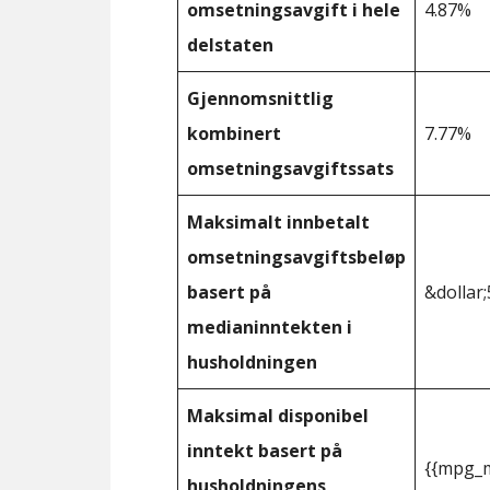
omsetningsavgift i hele
4.87%
delstaten
Gjennomsnittlig
kombinert
7.77%
omsetningsavgiftssats
Maksimalt innbetalt
omsetningsavgiftsbeløp
basert på
&dollar;
medianinntekten i
husholdningen
Maksimal disponibel
inntekt basert på
{{mpg_m
husholdningens