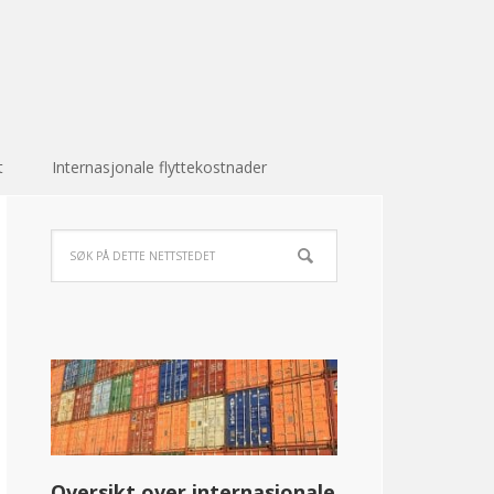
t
Internasjonale flyttekostnader
Oversikt over internasjonale