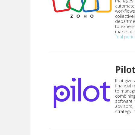
manages y
automate
workflows
collective
departmen
to expen
makes it a
Trial peri
Pilo
Pilot give
financial
to manag
combining
software,
advisors,
strategy i