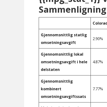
Sammenligning 
Colora
Gjennomsnittlig statlig
2.90%
omsetningsavgift
Gjennomsnittlig lokal
omsetningsavgift i hele
4.87%
delstaten
Gjennomsnittlig
kombinert
7.77%
omsetningsavgiftssats