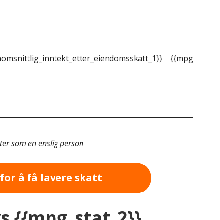
omsnittlig_inntekt_etter_eiendomsskatt_1}}
{{mpg_gjenno
tter som en enslig person
for å få lavere skatt
vs {{mpg_stat_2}}