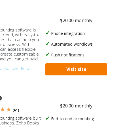
o
$20.00 monthly
counting software is
Phone integration
e cloud, with easy-to-
res that can help you
Automated workflows
ur business. With
 can access flexible
, create customizable
Push notifications
 and you can get paid
od
Kontakt
Priser
Visit site
o
$20.00 monthly
 ★ ★
(61)
ounting software built
End-to-end accounting
business. Zoho Books