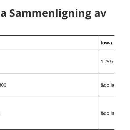
wa Sammenligning av
Iowa
1.25%
300
&dollar;215 4
1
&dollar;2 693