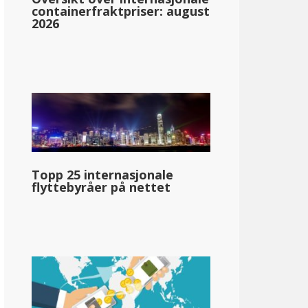
containerfraktpriser: august
2026
a
0.33%: &dollar;0-&dollar;1,743
0.67%: &dollar;1,744-&dollar;3,486
2.25%: &dollar;3,487-&dollar;6972
Topp 25 internasjonale
4.14%: &dollar;6,973-&dollar;15,687
flyttebyråer på nettet
5.63%: &dollar;15,688-&dollar;26,145
5.96%: &dollar;26,146-&dollar;34,860
6.25%: &dollar;34,861-&dollar;52,290
7.44%: &dollar;52,291-&dollar;78,435
8.53%: &dollar;78.436+