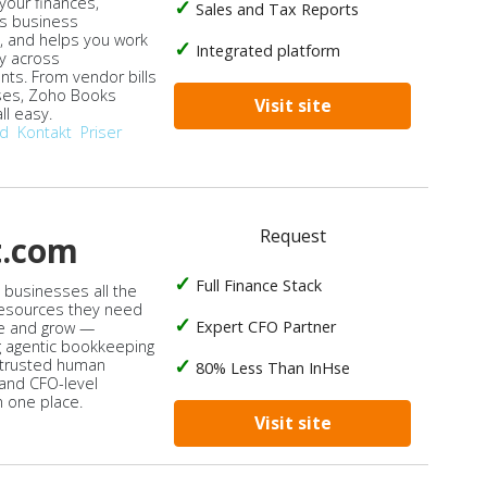
our finances,
Sales and Tax Reports
s business
, and helps you work
Integrated platform
ly across
ts. From vendor bills
ses, Zoho Books
Visit site
ll easy.
od
Kontakt
Priser
Request
t.com
Full Finance Stack
s businesses all the
 resources they need
Expert CFO Partner
e and grow —
 agentic bookkeeping
 trusted human
80% Less Than InHse
 and CFO-level
n one place.
Visit site