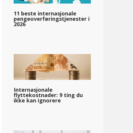
11 beste internasjonale
llar;76 320
pengeoverføringstjenester i
2026
pg_inntektsskatt_basert_på_statens_medianinntekt_enkelt_
llar;62 487
Internasjonale
flyttekostnader: 9 ting du
ikke kan ignorere