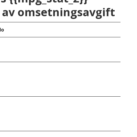
av omsetningsavgift
do