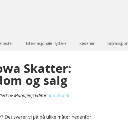
enester
Internasjonale flyttere
Rederier
Biltranspor
owa Skatter:
dom og salg
llert av Managing Editor:
Ian Wright
r? Det svarer vi på på ulike måter nedenfor: