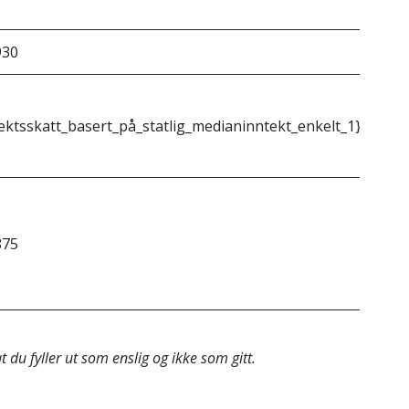
930
&do
ektsskatt_basert_på_statlig_medianinntekt_enkelt_1}}
{{m
875
&do
 du fyller ut som enslig og ikke som gitt.