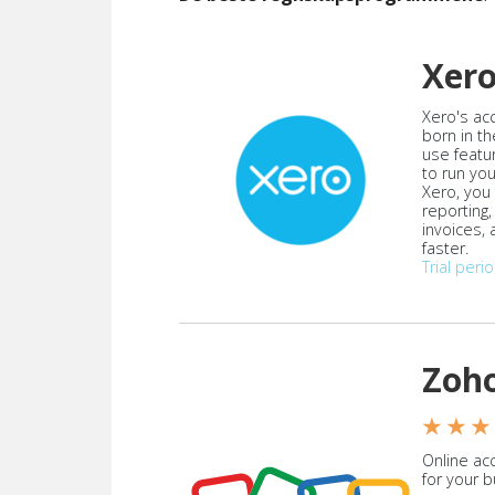
Xer
Xero's ac
born in th
use featu
to run yo
Xero, you
reporting
invoices,
faster.
Trial peri
Zoh
★ ★ ★
Online acc
for your 