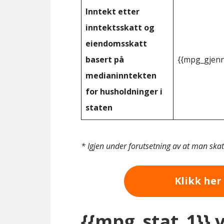
Inntekt etter
inntektsskatt og
eiendomsskatt
basert på
{{mpg_gjenn
medianinntekten
for husholdninger i
staten
* Igjen under forutsetning av at man ska
Klikk her 
{{mpg_stat_1}} 