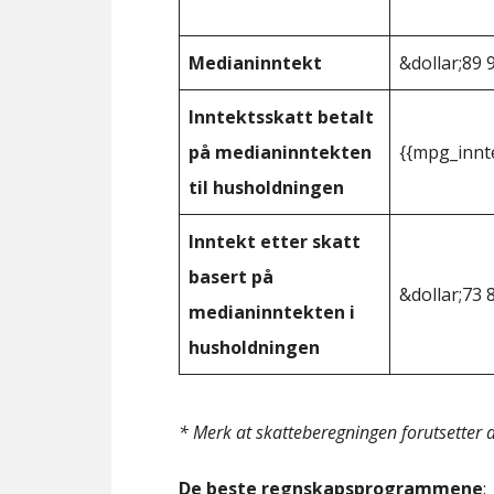
Medianinntekt
&dollar;89 
Inntektsskatt betalt
på medianinntekten
{{mpg_innt
til husholdningen
Inntekt etter skatt
basert på
&dollar;73 
medianinntekten i
husholdningen
* Merk at skatteberegningen forutsetter at
De beste regnskapsprogrammene
: