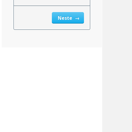
Neste
msnittlig_inntekt_etter_eiendomsskatt_2}}