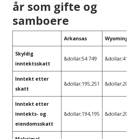
år som gifte og
samboere
Arkansas
Wyoming
Skyldig
&dollar;54 749
&dollar;41 455
inntektsskatt
Inntekt etter
&dollar;195,251
&dollar;208 54
skatt
Inntekt etter
inntekts- og
&dollar;194,195
&dollar;206 38
eiendomsskatt
Maksimal