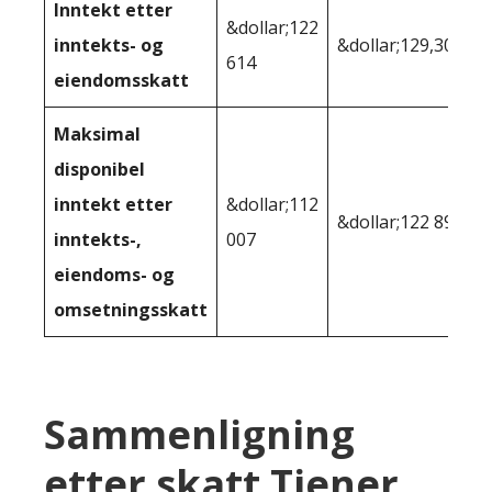
Inntekt etter
&dollar;122
inntekts- og
&dollar;129,307
614
eiendomsskatt
Maksimal
disponibel
inntekt etter
&dollar;112
&dollar;122 892
inntekts-,
007
eiendoms- og
omsetningsskatt
Sammenligning
etter skatt Tjener