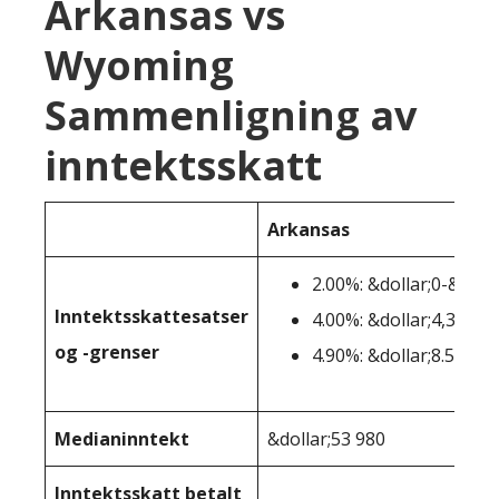
Arkansas vs
Wyoming
Sammenligning av
inntektsskatt
Arkansas
2.00%: &dollar;0-&dolla
Inntektsskattesatser
4.00%: &dollar;4,300-&
og -grenser
4.90%: &dollar;8.501+
Medianinntekt
&dollar;53 980
Inntektsskatt betalt