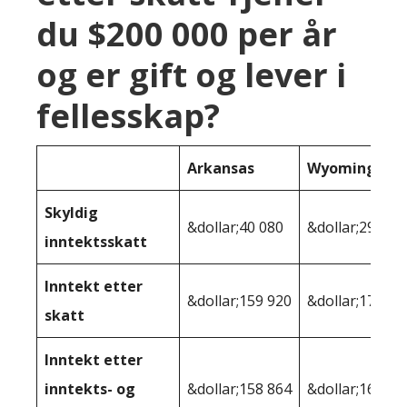
du $200 000 per år
og er gift og lever i
fellesskap?
Arkansas
Wyoming
Skyldig
&dollar;40 080
&dollar;29 536
inntektsskatt
Inntekt etter
&dollar;159 920
&dollar;170 46
skatt
Inntekt etter
inntekts- og
&dollar;158 864
&dollar;168,30