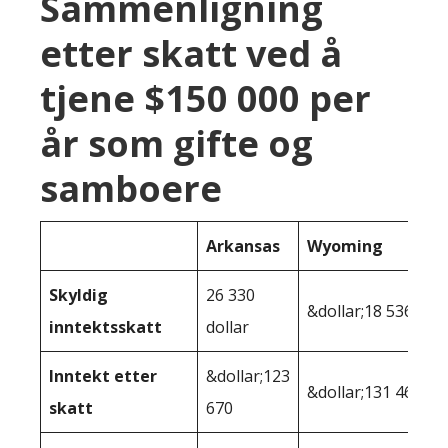
Sammenligning
etter skatt ved å
tjene $150 000 per
år som gifte og
samboere
Arkansas
Wyoming
Skyldig
26 330
&dollar;18 536
inntektsskatt
dollar
Inntekt etter
&dollar;123
&dollar;131 464
skatt
670