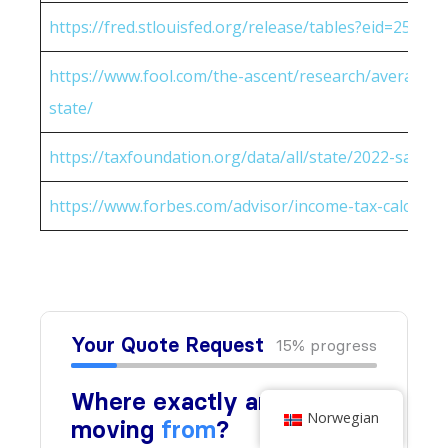
https://fred.stlouisfed.org/release/tables?eid=25951
https://www.fool.com/the-ascent/research/average-h
state/
https://taxfoundation.org/data/all/state/2022-sales-t
https://www.forbes.com/advisor/income-tax-calculato
Norwegian