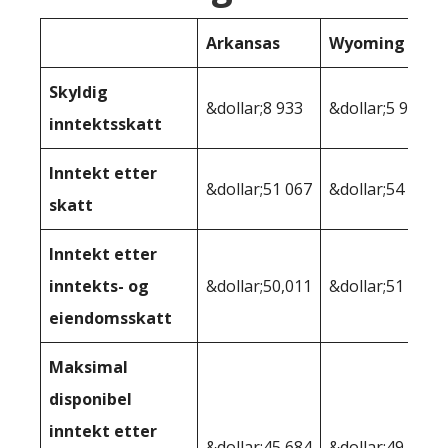
Arkansas
Wyoming
Skyldig
&dollar;8 933
&dollar;5 968
inntektsskatt
Inntekt etter
&dollar;51 067
&dollar;54 032
skatt
Inntekt etter
inntekts- og
&dollar;50,011
&dollar;51 875
eiendomsskatt
Maksimal
disponibel
inntekt etter
&dollar;45 684
&dollar;49,301