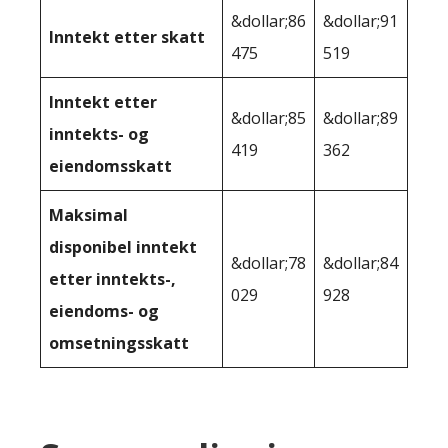
&dollar;86
&dollar;91
Inntekt etter skatt
475
519
Inntekt etter
&dollar;85
&dollar;89
inntekts- og
419
362
eiendomsskatt
Maksimal
disponibel inntekt
&dollar;78
&dollar;84
etter inntekts-,
029
928
eiendoms- og
omsetningsskatt