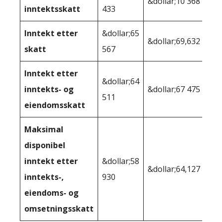
&dollar;10 368
inntektsskatt
433
Inntekt etter
&dollar;65
&dollar;69,632
skatt
567
Inntekt etter
&dollar;64
inntekts- og
&dollar;67 475
511
eiendomsskatt
Maksimal
disponibel
inntekt etter
&dollar;58
&dollar;64,127
inntekts-,
930
eiendoms- og
omsetningsskatt