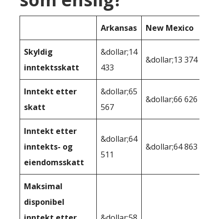
Arkansas
New Mexico
Skyldig
&dollar;14
&dollar;13 374
inntektsskatt
433
Inntekt etter
&dollar;65
&dollar;66 626
skatt
567
Inntekt etter
&dollar;64
inntekts- og
&dollar;64 863
511
eiendomsskatt
Maksimal
disponibel
inntekt etter
&dollar;58