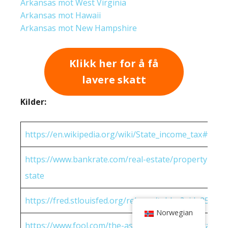
Arkansas mot West Virginia
Arkansas mot Hawaii
Arkansas mot New Hampshire
Klikk her for å få
lavere skatt
Kilder:
https://en.wikipedia.org/wiki/State_income_tax#Rates
https://www.bankrate.com/real-estate/property-tax-
state
https://fred.stlouisfed.org/release/tables?eid=25951
Norwegian
https://www.fool.com/the-ascent/research/average-h