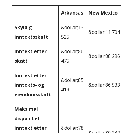
Arkansas
New Mexico
Skyldig
&dollar;13
&dollar;11 704
inntektsskatt
525
Inntekt etter
&dollar;86
&dollar;88 296
skatt
475
Inntekt etter
&dollar;85
inntekts- og
&dollar;86 533
419
eiendomsskatt
Maksimal
disponibel
inntekt etter
&dollar;78
&dollar;80,242