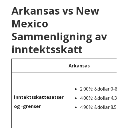
Arkansas vs New
Mexico
Sammenligning av
inntektsskatt
Arkansas
2.00%: &dollar;0-&dolla
Inntektsskattesatser
4.00%: &dollar;4,300-&
og -grenser
4.90%: &dollar;8.501+