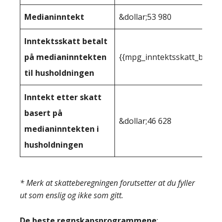
Medianinntekt
&dollar;53 980
Inntektsskatt betalt
på medianinntekten
{{mpg_inntektsskatt_basert
til husholdningen
Inntekt etter skatt
basert på
&dollar;46 628
medianinntekten i
husholdningen
* Merk at skatteberegningen forutsetter at du fyller
ut som enslig og ikke som gitt.
De beste regnskapsprogrammene
: