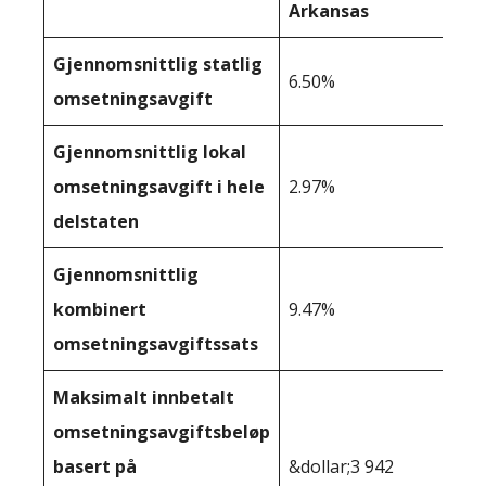
Arkansas
Gjennomsnittlig statlig
6.50%
omsetningsavgift
Gjennomsnittlig lokal
omsetningsavgift i hele
2.97%
delstaten
Gjennomsnittlig
kombinert
9.47%
omsetningsavgiftssats
Maksimalt innbetalt
omsetningsavgiftsbeløp
basert på
&dollar;3 942