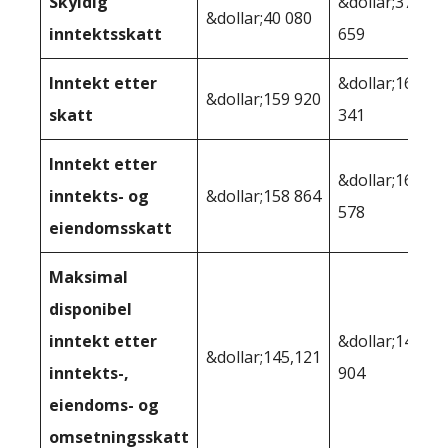
Skyldig
&dollar;37
&dollar;40 080
inntektsskatt
659
Inntekt etter
&dollar;162
&dollar;159 920
skatt
341
Inntekt etter
&dollar;160
inntekts- og
&dollar;158 864
578
eiendomsskatt
Maksimal
disponibel
inntekt etter
&dollar;148
&dollar;145,121
inntekts-,
904
eiendoms- og
omsetningsskatt