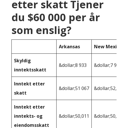
etter skatt Tjener
du $60 000 per år
som enslig?
Arkansas
New Mexico
Skyldig
&dollar;8 933
&dollar;7 994
inntektsskatt
Inntekt etter
&dollar;51 067
&dollar;52,006
skatt
Inntekt etter
inntekts- og
&dollar;50,011
&dollar;50,243
eiendomsskatt