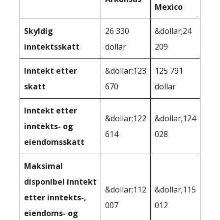
Mexico
Skyldig
26 330
&dollar;24
inntektsskatt
dollar
209
Inntekt etter
&dollar;123
125 791
skatt
670
dollar
Inntekt etter
&dollar;122
&dollar;124
inntekts- og
614
028
eiendomsskatt
Maksimal
disponibel inntekt
&dollar;112
&dollar;115
etter inntekts-,
007
012
eiendoms- og