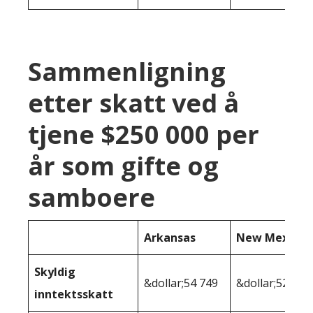
Sammenligning
etter skatt ved å
tjene $250 000 per
år som gifte og
samboere
Arkansas
New Mexico
Skyldig
&dollar;54 749
&dollar;52 028
inntektsskatt