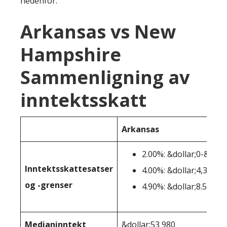
nedenfor:
Arkansas vs New
Hampshire
Sammenligning av
inntektsskatt
Arkansas
2.00%: &dollar;0-&dolla
Inntektsskattesatser
4.00%: &dollar;4,300-&
og -grenser
4.90%: &dollar;8.501+
Medianinntekt
&dollar;53 980