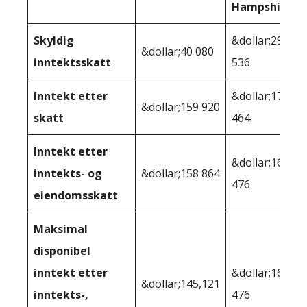
Hampshire
Skyldig
&dollar;29
&dollar;40 080
inntektsskatt
536
Inntekt etter
&dollar;170
&dollar;159 920
skatt
464
Inntekt etter
&dollar;164
inntekts- og
&dollar;158 864
476
eiendomsskatt
Maksimal
disponibel
inntekt etter
&dollar;164
&dollar;145,121
inntekts-,
476