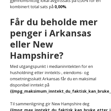
gjennomsnittlig lokal avgiftssats på 0,00% for en
kombinert total sats på
0,00%
.
Får du beholde mer
penger i Arkansas
eller New
Hampshire?
Med utgangspunkt i medianinntekten for en
husholdning etter inntekts-, eiendoms- og
omsetningsskatt Arkansas får du en maksimal
disponibel inntekt på
{{mpg_maksimum_inntekt_du_faktisk_kan_bruke_e
Til sammenligning gir New Hampshire deg
{{mpg_max_inntekt_du_faktisk_kan_bruke_etter_