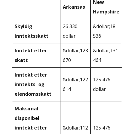
New
Arkansas
Hampshire
Skyldig
26 330
&dollar;18
inntektsskatt
dollar
536
Inntekt etter
&dollar;123
&dollar;131
skatt
670
464
Inntekt etter
&dollar;122
125 476
inntekts- og
614
dollar
eiendomsskatt
Maksimal
disponibel
inntekt etter
&dollar;112
125 476