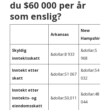
du $60 000 per år
som enslig?
New
Arkansas
Hampshire
Skyldig
&dollar;5
&dollar;8 933
inntektsskatt
968
Inntekt etter
&dollar;54
&dollar;51 067
skatt
032
Inntekt etter
&dollar;48
inntekts- og
&dollar;50,011
044
eiendomsskatt