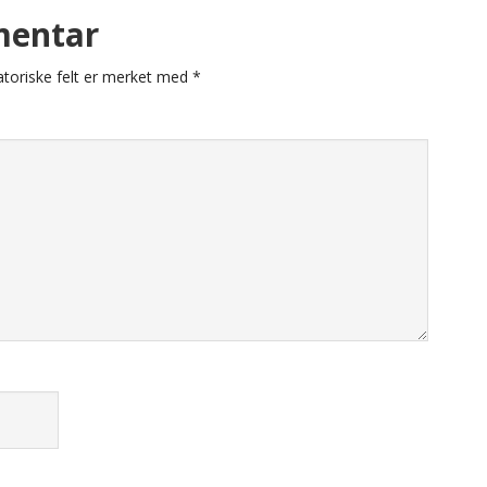
mentar
atoriske felt er merket med
*