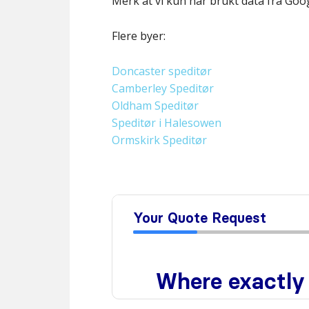
Merk at vi kun har brukt data fra Goo
Flere byer:
Doncaster speditør
Camberley Speditør
Oldham Speditør
Speditør i Halesowen
Ormskirk Speditør