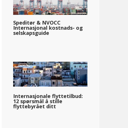
Speditør & NVOCC
Internasjonal kostnads- og
selskapsguide
Internasjonale flyttetilbud:
12 spørsmål å stille
flyttebyrået ditt