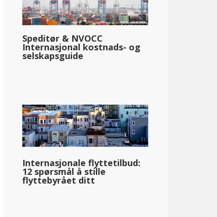
Speditør & NVOCC
Internasjonal kostnads- og
selskapsguide
Internasjonale flyttetilbud:
12 spørsmål å stille
flyttebyrået ditt