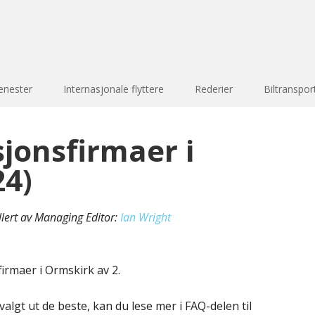
enester
Internasjonale flyttere
Rederier
Biltranspor
sjonsfirmaer i
24)
llert av Managing Editor:
Ian Wright
irmaer i Ormskirk av 2.
valgt ut de beste, kan du lese mer i FAQ-delen til