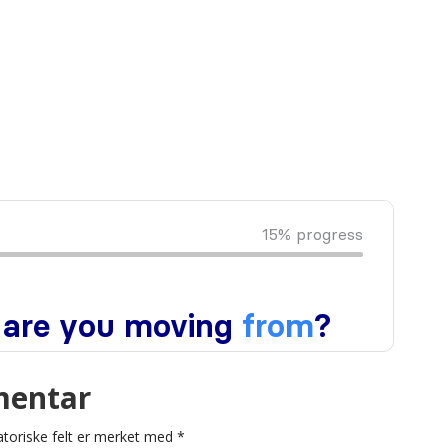
mentar
atoriske felt er merket med
*