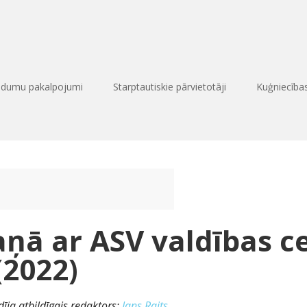
edumu pakalpojumi
Starptautiskie pārvietotāji
Kuģniecīb
aņā ar ASV valdības c
(2022)
īja atbildīgais redaktors:
Ians Raits