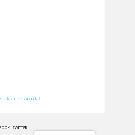
 jūsu komentāru dati
.
BOOK
-
TWITTER