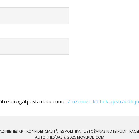
inātu surogātpasta daudzumu.
Z uzziniet, kā tiek apstrādāti
AZINIETIES AR
-
KONFIDENCIALITĀTES POLITIKA
-
LIETOŠANAS NOTEIKUMI
-
FACE
AUTORTIESĪBAS © 2026 MOVERDB.COM