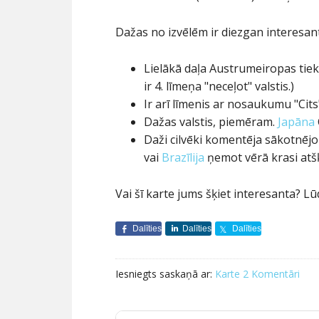
Dažas no izvēlēm ir diezgan interesan
Lielākā daļa Austrumeiropas tiek
ir 4. līmeņa "neceļot" valstis.)
Ir arī līmenis ar nosaukumu "Cits"
Dažas valstis, piemēram.
Japāna
Daži cilvēki komentēja sākotnējo 
vai
Brazīlija
ņemot vērā krasi atšķ
Vai šī karte jums šķiet interesanta? L
Dalīties
Dalīties
Dalīties
Iesniegts saskaņā ar:
Karte
2 Komentāri