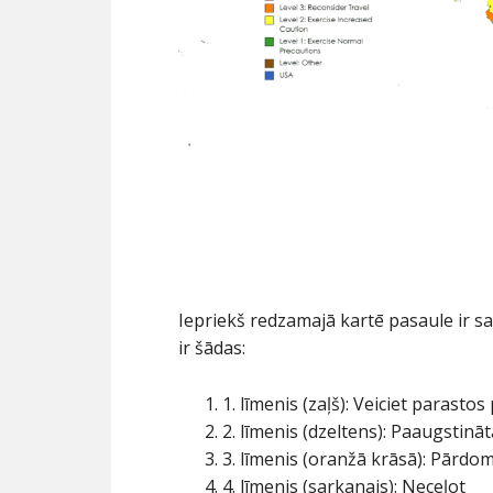
Iepriekš redzamajā kartē pasaule ir sa
ir šādas:
1. līmenis (zaļš): Veiciet parast
2. līmenis (dzeltens): Paaugstinā
3. līmenis (oranžā krāsā): Pārdo
4. līmenis (sarkanais): Neceļot