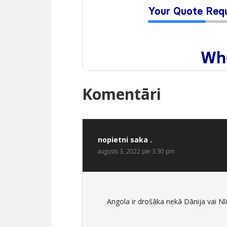
Komentāri
nopietni
saka .
augusts 3, 2022 pie 3:30 pm
Angola ir drošāka nekā Dānija vai Nīde