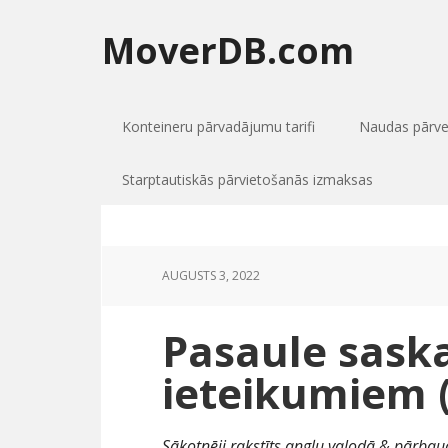
MoverDB.com
Konteineru pārvadājumu tarifi
Naudas pārv
Starptautiskās pārvietošanās izmaksas
AUGUSTS 3, 2022
Pasaule sask
ieteikumiem 
Sākotnēji rakstīts angļu valodā & pārbaud