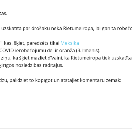
tas.
 uzskatīta par drošāku nekā Rietumeiropa, lai gan tā robežoj
, kas, šķiet, paredzēts tikai
Meksika
COVID ierobežojumu dēļ ir oranža (3. līmenis).
ziņu, ka šķiet mazliet dīvaini, ka Rietumeiropa tiek uzskatīta
irīgos noziedzības rādītājus.
ūdzu, palīdziet to kopīgot un atstājiet komentāru zemāk: