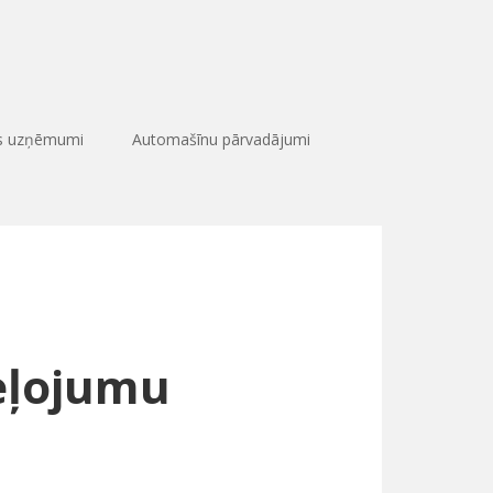
as uzņēmumi
Automašīnu pārvadājumi
eļojumu