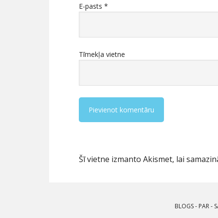
E-pasts
*
Tīmekļa vietne
Šī vietne izmanto Akismet, lai samaz
BLOGS
-
PAR
-
S