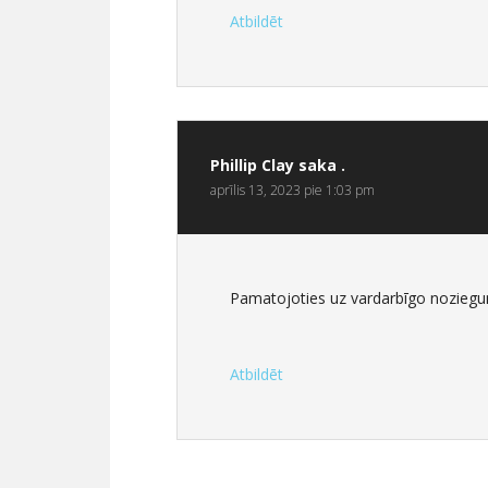
Atbildēt
Phillip Clay
saka .
aprīlis 13, 2023 pie 1:03 pm
Pamatojoties uz vardarbīgo noziegum
Atbildēt