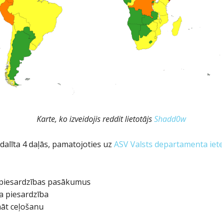
Karte, ko izveidojis reddit lietotājs
Shadd0w
dalīta 4 daļās, pamatojoties uz
ASV Valsts departamenta iete
os piesardzības pasākumus
ta piesardzība
māt ceļošanu