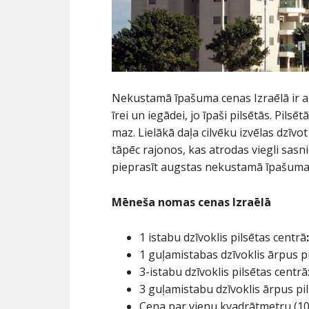
Nekustamā īpašuma cenas Izraēlā ir a
īrei un iegādei, jo īpaši pilsētās. Pilsēt
maz. Lielākā daļa cilvēku izvēlas dzīv
tāpēc rajonos, kas atrodas viegli sas
pieprasīt augstas nekustamā īpašuma
Mēneša nomas cenas Izraēlā
1 istabu dzīvoklis pilsētas centrā
1 guļamistabas dzīvoklis ārpus p
3-istabu dzīvoklis pilsētas centrā
3 guļamistabu dzīvoklis ārpus pi
Cena par vienu kvadrātmetru (10,