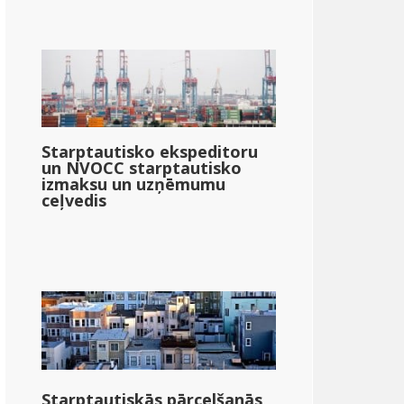
Starptautisko ekspeditoru
un NVOCC starptautisko
izmaksu un uzņēmumu
ceļvedis
Starptautiskās pārcelšanās