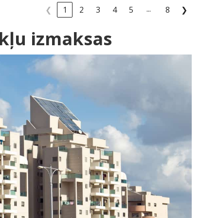
...
❮
1
2
3
4
5
8
❯
okļu izmaksas