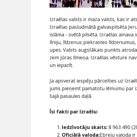
Izraēlas valsts ir maza valsts, kas ir a
Izraēlas pasludinātā galvaspilsēta Jeruz
islāma - svētā pilsēta. Izraēlas ainava
līniju, līdzenus piekrastes līdzenumu
upes. Valsts augstākais punkts atroda
zem jūras līmeņa. Izraēlas vēsture nav 
un iepazīt.
Ja apsverat iespēju pārcelties uz Izra
jums pieņemt pamatotu lēmumu par iz
šajā pasaules daļā.
Īsi fakti par Izraēlu:
Iedzīvotāju skaits:
8 963 490 (
Oficiālā valoda:
Ebreju valoda ir 