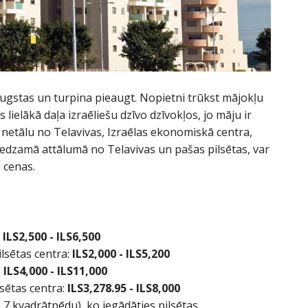
ugstas un turpina pieaugt. Nopietni trūkst mājokļu
ās lielākā daļa izraēliešu dzīvo dzīvokļos, jo māju ir
ot netālu no Telavivas, Izraēlas ekonomiskā centra,
niedzamā attālumā no Telavivas un pašas pilsētas, var
 cenas.
: ILS
2,500
- ILS
6,500
ilsētas centra:
ILS
2,000
- ILS
5,200
:
ILS
4,000
- ILS
11,000
lsētas centra:
ILS
3,278.95
- ILS
8,000
7 kvadrātpēdu), ko iegādāties pilsētas