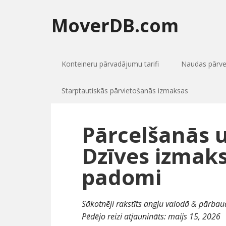
MoverDB.com
Konteineru pārvadājumu tarifi
Naudas pārv
Starptautiskās pārvietošanās izmaksas
Pārcelšanās u
Dzīves izmak
padomi
Sākotnēji rakstīts angļu valodā & pārbaud
Pēdējo reizi atjaunināts:
maijs 15, 2026