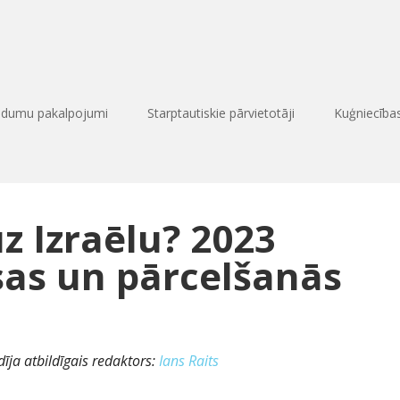
edumu pakalpojumi
Starptautiskie pārvietotāji
Kuģniecīb
z Izraēlu? 2023
sas un pārcelšanās
īja atbildīgais redaktors:
Ians Raits