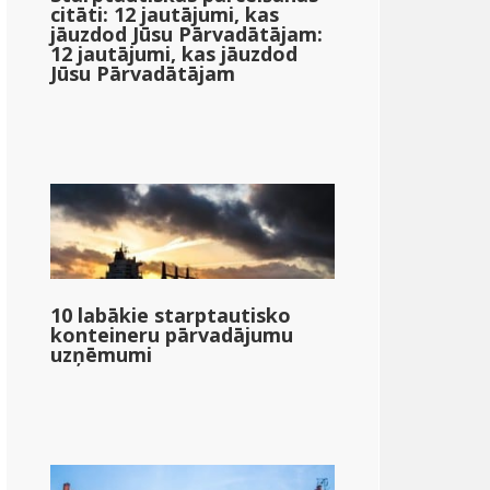
citāti: 12 jautājumi, kas
jāuzdod Jūsu Pārvadātājam:
12 jautājumi, kas jāuzdod
Jūsu Pārvadātājam
10 labākie starptautisko
konteineru pārvadājumu
uzņēmumi