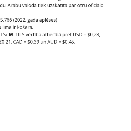
du. Arābu valoda tiek uzskatīta par otru oficiālo
5,766 (2022. gada aplēses)
 līme ir košera.
ILS/
₪
. 1ILS vērtība attiecībā pret USD = $0,28,
 €0,21, CAD = $0,39 un AUD = $0,45.