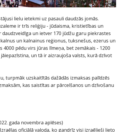
tstājusi lielu ietekmi uz pasauli daudzās jomās.
aleme ir trīs reliģiju - jūdaisma, kristietības un
 ir daudzveidīga un ietver 170 jūdžu garu piekrastes
s, kalnus un kalnainus reģionus, tuksnešus, ezerus un
s 4000 pēdu virs jūras līmeņa, bet zemākais - 1200
jāiepazīstina, un tā ir aizraujoša valsts, kurā dzīvot
ēlu, turpmāk uzskaitītās dažādās izmaksas palīdzēs
maksām, kas saistītas ar pārcelšanos un dzīvošanu
2022. gada novembra aplēses)
Izraēlas oficiālā valoda, ko gandrīz visi izraēlieši lieto