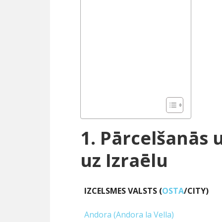
1. Pārcelšanās 
uz Izraēlu
IZCELSMES VALSTS (
OSTA
/CITY)
IZCELSMES VALSTS (
OSTA
/CITY)
Andora (Andora la Vella)