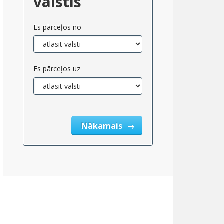
valstis
Es pārceļos no
Es pārceļos uz
Nākamais