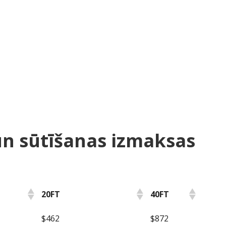
un sūtīšanas izmaksas
20FT
40FT
20FT
40FT
$462
$872