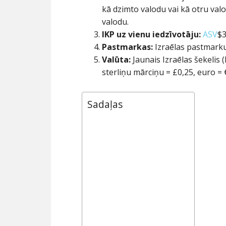
kā dzimto valodu vai kā otru valo
valodu.
IKP uz vienu iedzīvotāju:
ASV
$3
Pastmarkas:
Izraēlas pastmarku
Valūta:
Jaunais Izraēlas šekelis (
sterliņu mārciņu = £0,25, euro =
Sadaļas