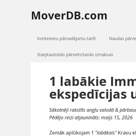
MoverDB.com
Konteineru pārvadājumu tarifi
Naudas pārv
Starptautiskās pārvietošanās izmaksas
1 labākie Im
ekspedīcijas
Sākotnēji rakstīts angļu valodā & pārbaud
Pēdējo reizi atjaunināts:
maijs 15, 2026
Zemāk aplūkojam 1
"labākais"
Kravu e