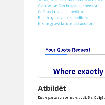
Sunbury on Thames, Middlesex Kravu
Clacton-on-Sea kravas ekspeditors
Češīras kravas ekspeditors
Billericay kravas ekspeditors
Bromsgrove kravas ekspeditors
Atbildēt
Jūsu e-pasta adrese netiks publicēta.
Obligāt