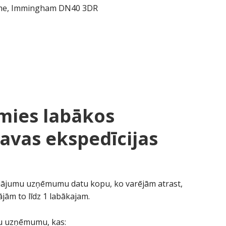
holme, Immingham DN40 3DR
mies labākos
vas ekspedīcijas
ājumu uzņēmumu datu kopu, ko varējām atrast,
jām to līdz 1 labākajam.
uru uzņēmumu, kas: