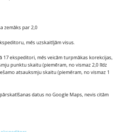
ja zemāks par 2,0
ekspeditoru, mēs uzskaitījām visus.
ekā 17 ekspeditori, mēs veicām turpmākas korekcijas,
smju punktu skaitu (piemēram, no vismaz 2,0 līdz
eciešamo atsauksmju skaitu (piemēram, no vismaz 1
 pārskatīšanas datus no Google Maps, nevis citām