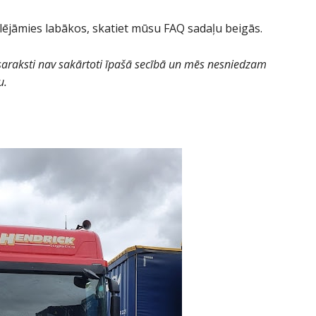
ēlējāmies labākos, skatiet mūsu FAQ sadaļu beigās.
saraksti nav sakārtoti īpašā secībā un mēs nesniedzam
u.