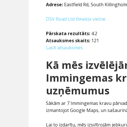
Adrese:
Eastfield Rd, South Killing
DSV Road Ltd tīmekļa vietne
Pārskata rezultāts:
4.2
Atsauksmes skaits:
121
Lasīt atsauksmes
Kā mēs izvēlējā
Immingemas kra
uzņēmumus
Sākām ar 7 Immingemas kravu pārvad
izmantojot Google Maps, un sašaurinā
Lai to izdarītu, mēs izsvītrojām jebk