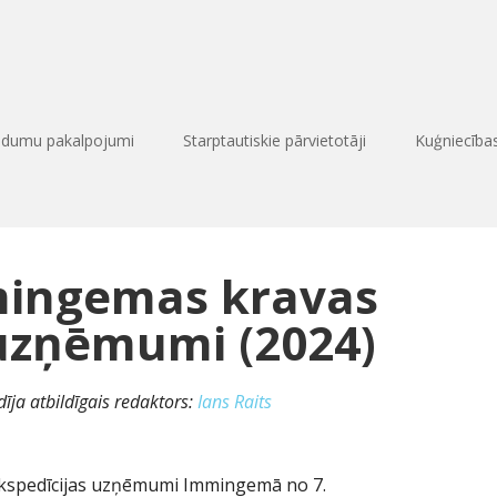
edumu pakalpojumi
Starptautiskie pārvietotāji
Kuģniecīb
mingemas kravas
 uzņēmumi (2024)
īja atbildīgais redaktors:
Ians Raits
kspedīcijas uzņēmumi Immingemā no 7.