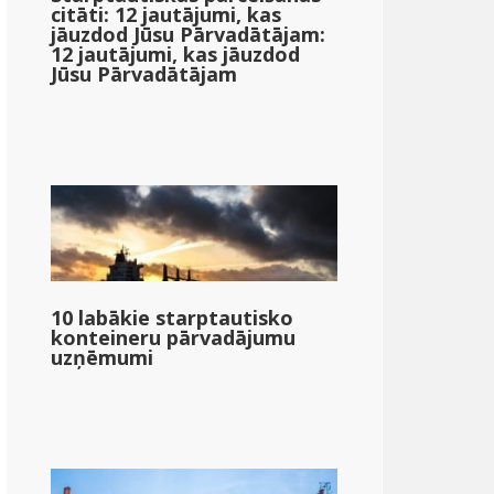
citāti: 12 jautājumi, kas
jāuzdod Jūsu Pārvadātājam:
12 jautājumi, kas jāuzdod
Jūsu Pārvadātājam
10 labākie starptautisko
konteineru pārvadājumu
uzņēmumi