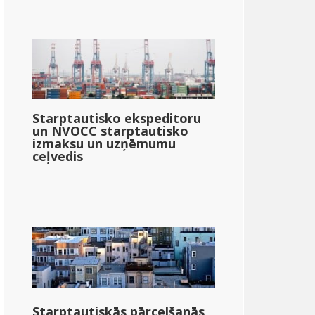
Starptautisko ekspeditoru
un NVOCC starptautisko
izmaksu un uzņēmumu
ceļvedis
Starptautiskās pārcelšanās