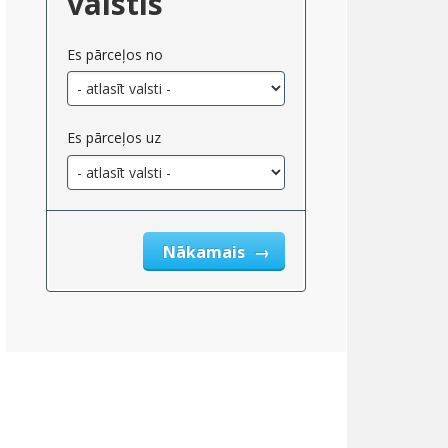
valstis
Es pārceļos no
Es pārceļos uz
Nākamais