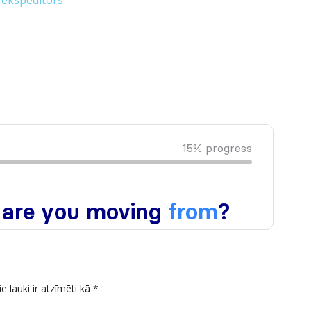
 ekspeditors
ie lauki ir atzīmēti kā
*