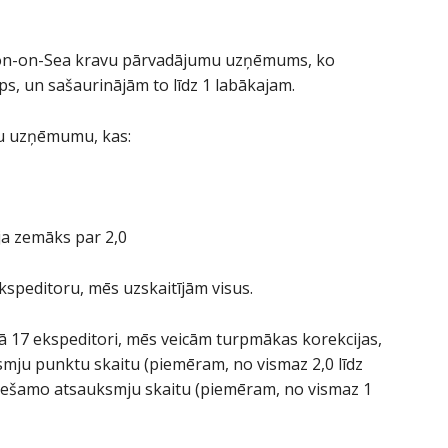
cton-on-Sea kravu pārvadājumu uzņēmums, ko
s, un sašaurinājām to līdz 1 labākajam.
uru uzņēmumu, kas:
ja zemāks par 2,0
ekspeditoru, mēs uzskaitījām visus.
ekā 17 ekspeditori, mēs veicām turpmākas korekcijas,
smju punktu skaitu (piemēram, no vismaz 2,0 līdz
eciešamo atsauksmju skaitu (piemēram, no vismaz 1