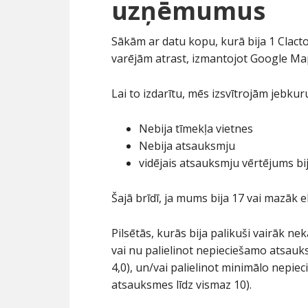
uzņēmumus
Sākām ar datu kopu, kurā bija 1 Cla
varējām atrast, izmantojot Google Map
Lai to izdarītu, mēs izsvītrojām jebk
Nebija tīmekļa vietnes
Nebija atsauksmju
vidējais atsauksmju vērtējums bi
Šajā brīdī, ja mums bija 17 vai mazāk 
Pilsētās, kurās bija palikuši vairāk n
vai nu palielinot nepieciešamo atsauk
4,0), un/vai palielinot minimālo nepi
atsauksmes līdz vismaz 10).