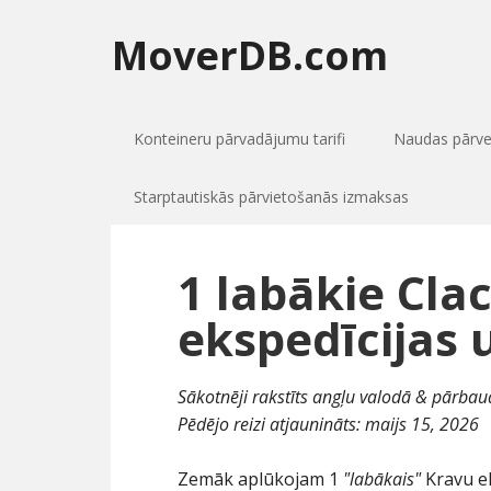
MoverDB.com
Konteineru pārvadājumu tarifi
Naudas pārv
Starptautiskās pārvietošanās izmaksas
1 labākie Cla
ekspedīcijas
Sākotnēji rakstīts angļu valodā & pārbaud
Pēdējo reizi atjaunināts:
maijs 15, 2026
Zemāk aplūkojam 1
"labākais"
Kravu ek