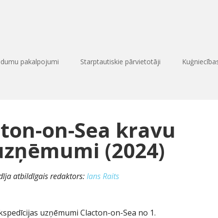
edumu pakalpojumi
Starptautiskie pārvietotāji
Kuģniecīb
cton-on-Sea kravu
 uzņēmumi (2024)
īja atbildīgais redaktors:
Ians Raits
spedīcijas uzņēmumi Clacton-on-Sea no 1.