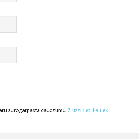
inātu surogātpasta daudzumu.
Z uzziniet, kā tiek