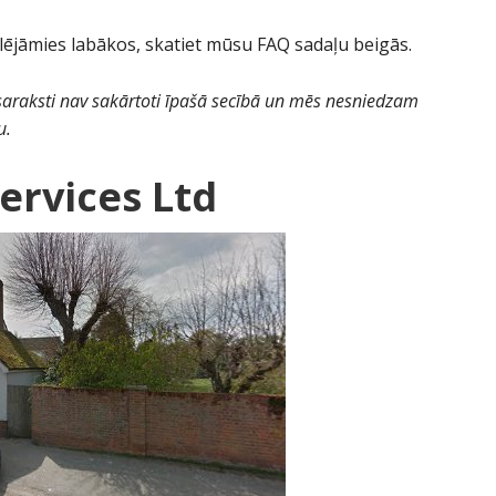
ēlējāmies labākos, skatiet mūsu FAQ sadaļu beigās.
saraksti nav sakārtoti īpašā secībā un mēs nesniedzam
u.
ervices Ltd