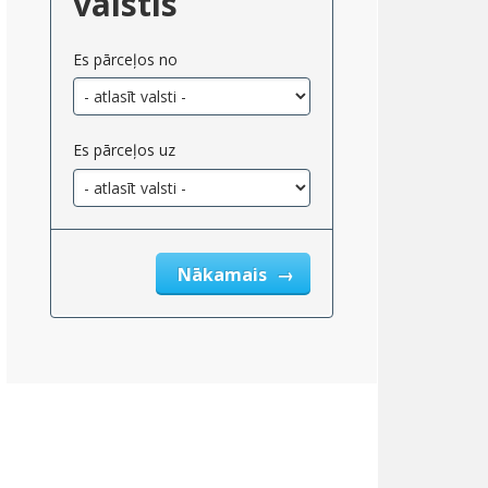
valstis
Es pārceļos no
Es pārceļos uz
Nākamais