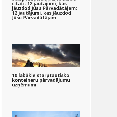
citāti: 12 jautājumi, kas
jāuzdod Jūsu Pārvadātājam:
12 jautājumi, kas jāuzdod
Jūsu Pārvadātājam
10 labākie starptautisko
konteineru pārvadājumu
uzņēmumi