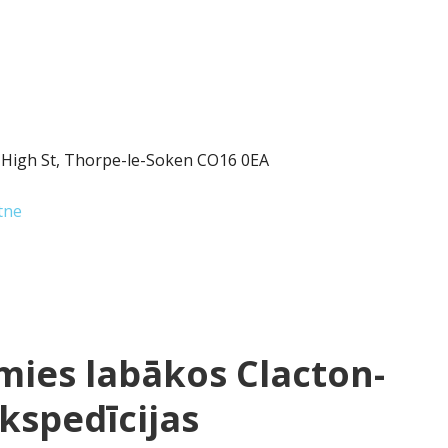
, High St, Thorpe-le-Soken CO16 0EA
tne
mies labākos Clacton-
kspedīcijas