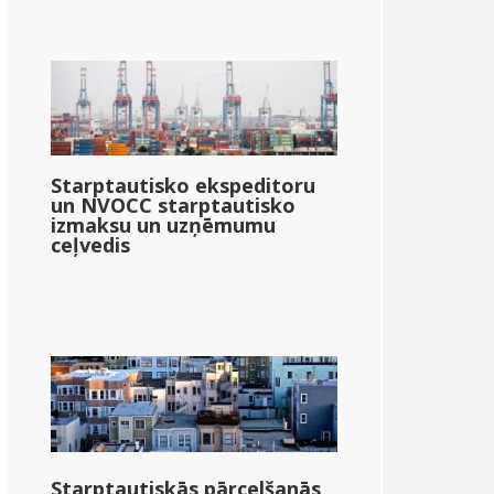
Starptautisko ekspeditoru
un NVOCC starptautisko
izmaksu un uzņēmumu
ceļvedis
Starptautiskās pārcelšanās