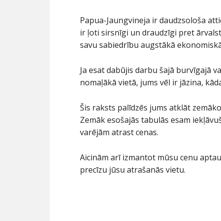
Papua-Jaungvineja ir daudzsološa attie
ir ļoti sirsnīgi un draudzīgi pret ārvals
savu sabiedrību augstākā ekonomiskā 
Ja esat dabūjis darbu šajā burvīgajā val
nomaļākā vietā, jums vēl ir jāzina, kā
Šis raksts palīdzēs jums atklāt zemā
Zemāk esošajās tabulās esam iekļāvuš
varējām atrast cenas.
Aicinām arī izmantot mūsu cenu aptauj
precīzu jūsu atrašanās vietu.