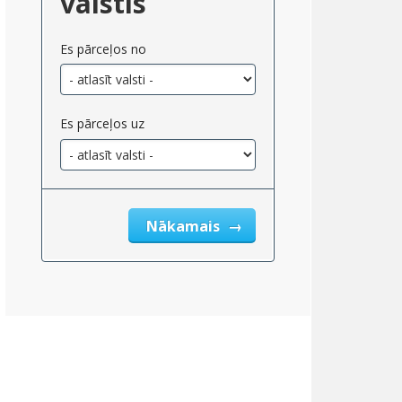
valstis
Es pārceļos no
Es pārceļos uz
Nākamais