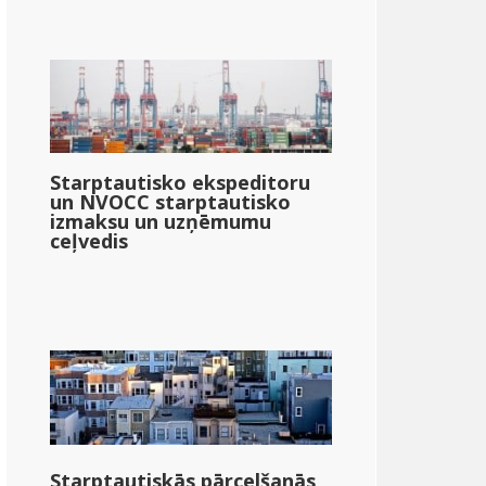
Starptautisko ekspeditoru
un NVOCC starptautisko
izmaksu un uzņēmumu
ceļvedis
Starptautiskās pārcelšanās