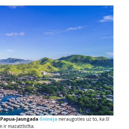
z
Papua-Jaungada
Gvineja
neraugoties uz to, ka šī
ir mazattīstīta.