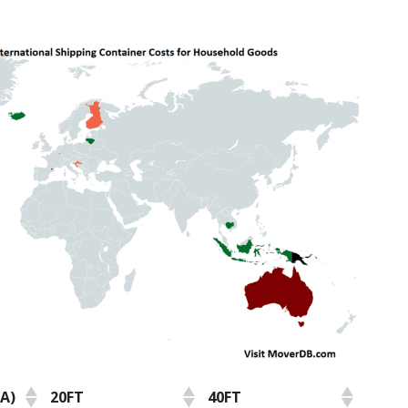
A)
20FT
40FT