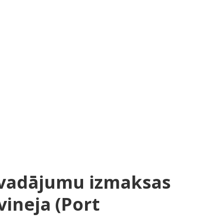
rvadājumu izmaksas
ineja (Port