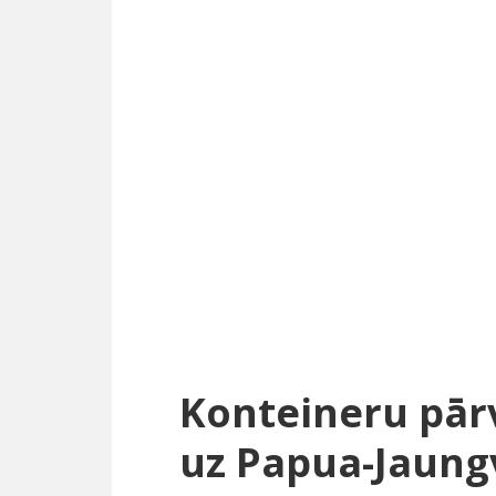
Konteineru pā
uz Papua-Jaungv