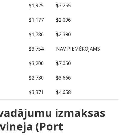
$1,925
$3,255
$1,177
$2,096
$1,786
$2,390
$3,754
NAV PIEMĒROJAMS
$3,200
$7,050
$2,730
$3,666
$3,371
$4,658
rvadājumu izmaksas
ineja (Port