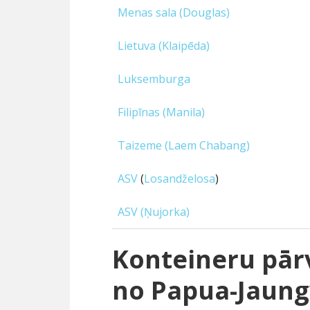
Menas sala (Douglas)
Lietuva (Klaipēda)
Luksemburga
Filipīnas (Manila)
Taizeme (Laem Chabang)
ASV
(
Losandželosa
)
ASV (Ņujorka)
Konteineru pā
no Papua-Jaungv