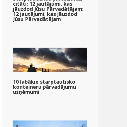
citāti: 12 jautājumi, kas
jāuzdod Jūsu Pārvadātājam:
12 jautājumi, kas jāuzdod
Jūsu Pārvadātājam
10 labākie starptautisko
konteineru pārvadājumu
uzņēmumi