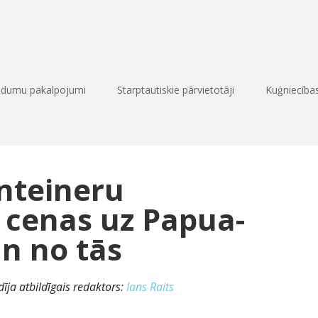
edumu pakalpojumi
Starptautiskie pārvietotāji
Kuģniecīb
nteineru
cenas uz Papua-
n no tās
īja atbildīgais redaktors:
Ians Raits