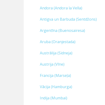
GALAMĒRĶA VALSTS (
OSTA
/CITY)
Andora (Andora la Vella)
Antigva un Barbuda (Sentdžons)
Argentīna (Buenosairesa)
Aruba (Oranjestada)
Austrālija (Sidneja)
Austrija (Vīne)
Francija (Marseļa)
Vācija (Hamburga)
Indija (Mumbai)