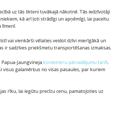
cībā uz tās likteni tuvākajā nākotnē. Tās iedzīvotāji
tniekiem, kā arī ļoti strādīgi un apņēmīgi, lai paceltu
līmenī.
stī vai vienkārši vēlaties veidot dzīvi mierīgākā un
das ir sadzīves priekšmetu transportēšanas izmaksas.
ko Papua-Jaungvineja
konteineru pārvadājumu tarifi
.
i visus galamērķus no visas pasaules, par kuriem
as rīku, lai iegūtu precīzu cenu, pamatojoties uz