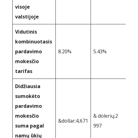
visoje
valstijoje
Vidutinis
kombinuotasis
pardavimo
8.20%
5.43%
mokesčio
tarifas
Didžiausia
sumokėto
pardavimo
mokesčio
& dolerių;2
&dollar;4,671
suma pagal
997
namų ūkių