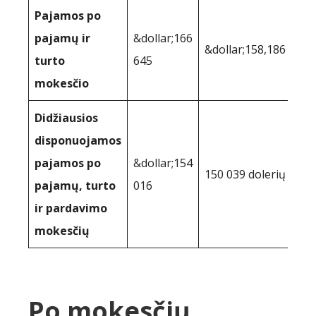
Pajamos po
pajamų ir
&dollar;166
&dollar;158,186
turto
645
mokesčio
Didžiausios
disponuojamos
pajamos po
&dollar;154
150 039 dolerių
pajamų, turto
016
ir pardavimo
mokesčių
Po mokesčių