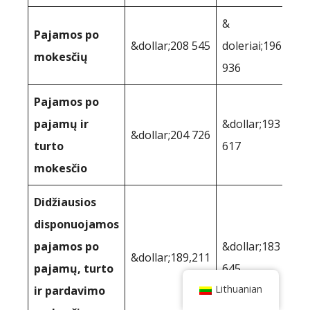
&
Pajamos po
&dollar;208 545
doleriai;196
mokesčių
936
Pajamos po
pajamų ir
&dollar;193
&dollar;204 726
turto
617
mokesčio
Didžiausios
disponuojamos
pajamos po
&dollar;183
&dollar;189,211
pajamų, turto
645
Lithuanian
ir pardavimo