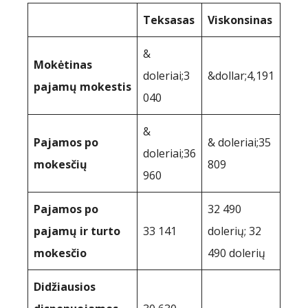
Teksasas
Viskonsinas
&
Mokėtinas
doleriai;3
&dollar;4,191
pajamų mokestis
040
&
Pajamos po
& doleriai;35
doleriai;36
mokesčių
809
960
Pajamos po
32 490
pajamų ir turto
33 141
dolerių; 32
mokesčio
490 dolerių
Didžiausios