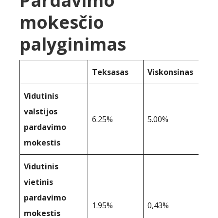
Pardavimo
mokesčio
palyginimas
Teksasas
Viskonsinas
Vidutinis
valstijos
6.25%
5.00%
pardavimo
mokestis
Vidutinis
vietinis
pardavimo
1.95%
0,43%
mokestis