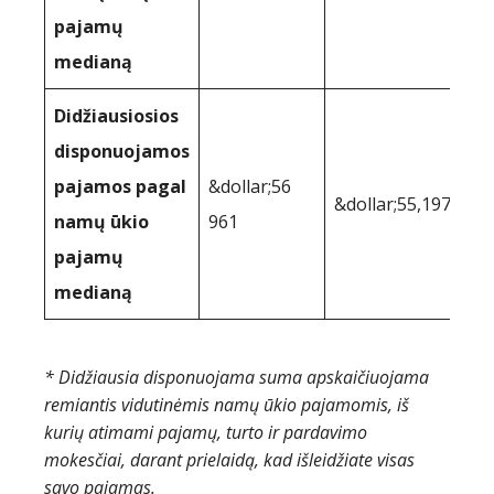
pajamų
medianą
Didžiausiosios
disponuojamos
pajamos pagal
&dollar;56
&dollar;55,197
namų ūkio
961
pajamų
medianą
* Didžiausia disponuojama suma apskaičiuojama
remiantis vidutinėmis namų ūkio pajamomis, iš
kurių atimami pajamų, turto ir pardavimo
mokesčiai, darant prielaidą, kad išleidžiate visas
savo pajamas.