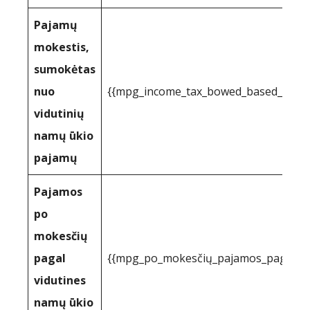
Pajamų
mokestis,
sumokėtas
nuo
{{mpg_income_tax_bowed_based_on_st
vidutinių
namų ūkio
pajamų
Pajamos
po
mokesčių
pagal
{{mpg_po_mokesčių_pajamos_pagal_val
vidutines
namų ūkio