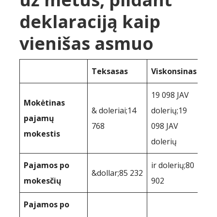
deklaraciją kaip
vienišas asmuo
Teksasas
Viskonsinas
19 098 JAV
Mokėtinas
& doleriai;14
dolerių;19
pajamų
768
098 JAV
mokestis
dolerių
Pajamos po
ir dolerių;80
&dollar;85 232
mokesčių
902
Pajamos po