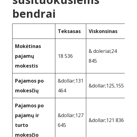
bendrai
Teksasas
Viskonsinas
Mokėtinas
& doleriai;24
pajamų
18 536
845
mokestis
Pajamos po
&dollar;131
&dollar;125,155
mokesčių
464
Pajamos po
pajamų ir
&dollar;127
&dollar;121 836
turto
645
mokesčio