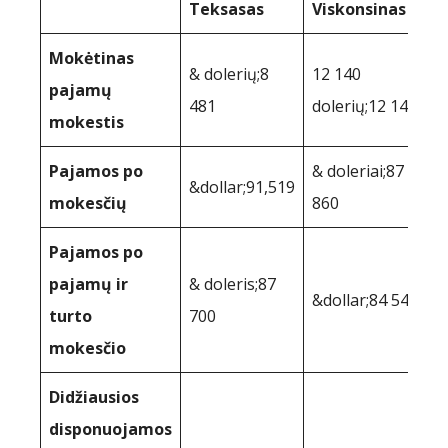
Teksasas
Viskonsinas
Mokėtinas
& dolerių;8
12 140
pajamų
481
dolerių;12 140
mokestis
Pajamos po
& doleriai;87
&dollar;91,519
mokesčių
860
Pajamos po
pajamų ir
& doleris;87
&dollar;84 541
turto
700
mokesčio
Didžiausios
disponuojamos