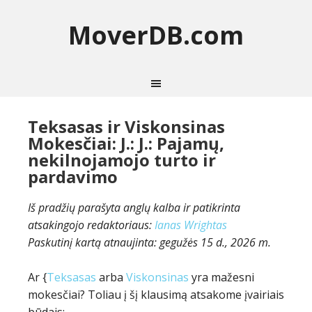
MoverDB.com
Teksasas ir Viskonsinas
Mokesčiai: J.: J.: Pajamų,
nekilnojamojo turto ir
pardavimo
Iš pradžių parašyta anglų kalba ir patikrinta
atsakingojo redaktoriaus:
Ianas Wrightas
Paskutinį kartą atnaujinta:
gegužės 15 d., 2026 m.
Ar {
Teksasas
arba
Viskonsinas
yra mažesni
mokesčiai? Toliau į šį klausimą atsakome įvairiais