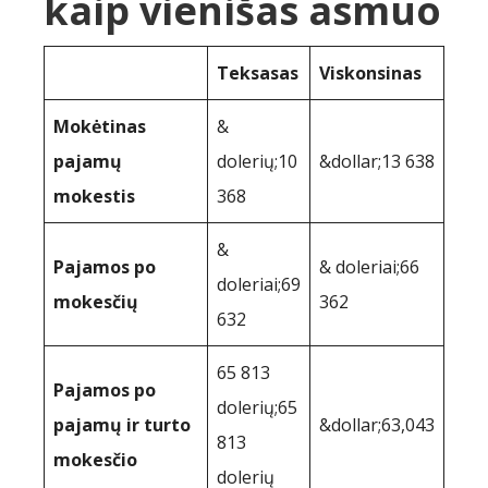
kaip vienišas asmuo
Teksasas
Viskonsinas
Mokėtinas
&
pajamų
dolerių;10
&dollar;13 638
mokestis
368
&
Pajamos po
& doleriai;66
doleriai;69
mokesčių
362
632
65 813
Pajamos po
dolerių;65
pajamų ir turto
&dollar;63,043
813
mokesčio
dolerių