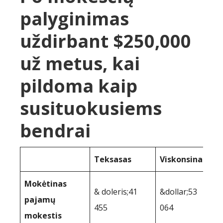
palyginimas
uždirbant $250,000
už metus, kai
pildoma kaip
susituokusiems
bendrai
Teksasas
Viskonsinas
Mokėtinas
& doleris;41
&dollar;53
pajamų
455
064
mokestis