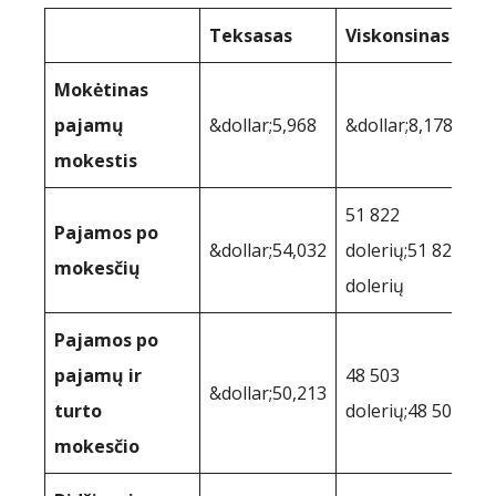
Teksasas
Viskonsinas
Mokėtinas
pajamų
&dollar;5,968
&dollar;8,178
mokestis
51 822
Pajamos po
&dollar;54,032
dolerių;51 822
mokesčių
dolerių
Pajamos po
pajamų ir
48 503
&dollar;50,213
turto
dolerių;48 503
mokesčio