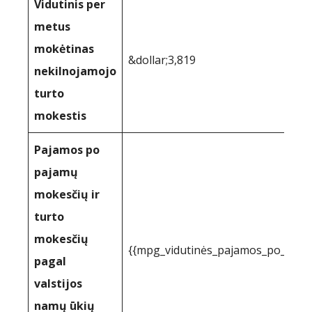
Vidutinis per
metus
mokėtinas
&dollar;3,819
nekilnojamojo
turto
mokestis
Pajamos po
pajamų
mokesčių ir
turto
mokesčių
{{mpg_vidutinės_pajamos_po_paj
pagal
valstijos
namų ūkių