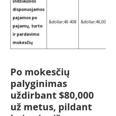
Didžiausios
disponuojamos
pajamos po
&dollar;46 408
&dollar;46,005
pajamų, turto
ir pardavimo
mokesčių
Po mokesčių
palyginimas
uždirbant $80,000
už metus, pildant