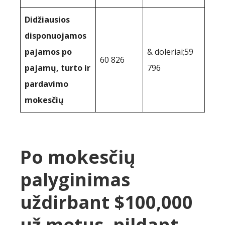
Didžiausios
disponuojamos
pajamos po
& doleriai;59
60 826
pajamų, turto ir
796
pardavimo
mokesčių
Po mokesčių
palyginimas
uždirbant $100,000
už metus, pildant