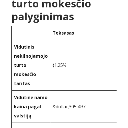
turto mokesčio
palyginimas
Teksasas
Vidutinis
nekilnojamojo
turto
{1.25%
mokesčio
tarifas
Vidutinė namo
kaina pagal
&dollar;305 497
valstiją