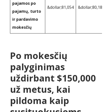
pajamos po
&dollar;81,054
&dollar;80,187
pajamų, turto
ir pardavimo
mokesčių
Po mokesčių
palyginimas
uždirbant $150,000
už metus, kai
pildoma kaip
susituokusiems