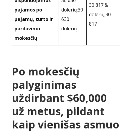
disponuojamos
30 630
30 817 &
pajamos po
dolerių;30
dolerių;30
pajamų, turto ir
630
817
pardavimo
dolerių
mokesčių
Po mokesčių
palyginimas
uždirbant $60,000
už metus, pildant
kaip vienišas asmuo