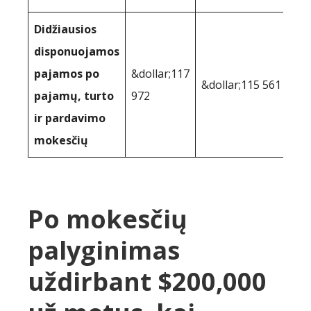
Didžiausios
disponuojamos
pajamos po
&dollar;117
&dollar;115 561
pajamų, turto
972
ir pardavimo
mokesčių
Po mokesčių
palyginimas
uždirbant $200,000