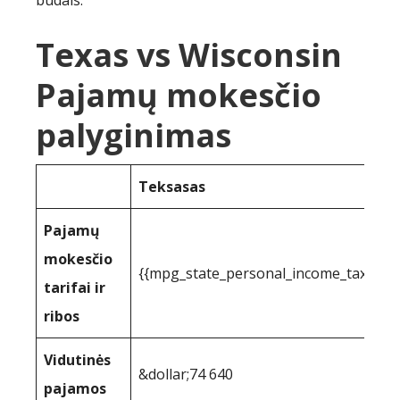
būdais:
Texas vs Wisconsin
Pajamų mokesčio
palyginimas
Teksasas
Pajamų
mokesčio
{{mpg_state_personal_income_taxrate
tarifai ir
ribos
Vidutinės
&dollar;74 640
pajamos