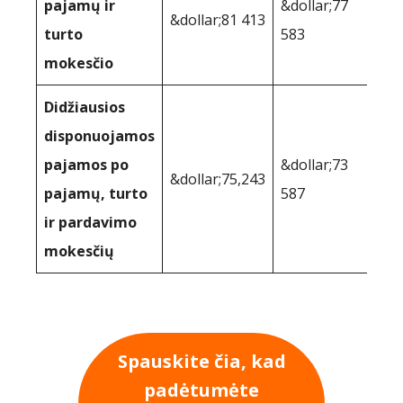
pajamų ir
&dollar;77
&dollar;81 413
turto
583
mokesčio
Didžiausios
disponuojamos
pajamos po
&dollar;73
&dollar;75,243
pajamų, turto
587
ir pardavimo
mokesčių
Spauskite čia, kad
padėtumėte