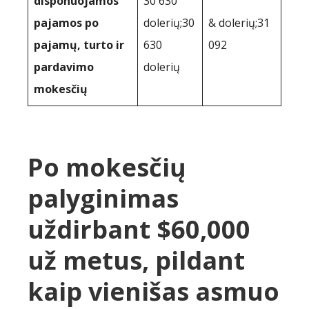
disponuojamos
30 630
pajamos po
dolerių;30
& dolerių;31
pajamų, turto ir
630
092
pardavimo
dolerių
mokesčių
Po mokesčių
palyginimas
uždirbant $60,000
už metus, pildant
kaip vienišas asmuo