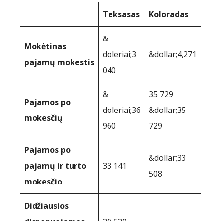
Teksasas
Koloradas
&
Mokėtinas
doleriai;3
&dollar;4,271
pajamų mokestis
040
&
35 729
Pajamos po
doleriai;36
&dollar;35
mokesčių
960
729
Pajamos po
&dollar;33
pajamų ir turto
33 141
508
mokesčio
Didžiausios