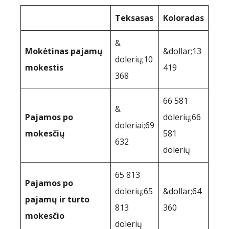
Teksasas
Koloradas
&
Mokėtinas pajamų
&dollar;13
dolerių;10
mokestis
419
368
66 581
&
Pajamos po
dolerių;66
doleriai;69
mokesčių
581
632
dolerių
65 813
Pajamos po
dolerių;65
&dollar;64
pajamų ir turto
813
360
mokesčio
dolerių