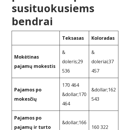
susituokusiems
bendrai
Teksasas
Koloradas
&
&
Mokėtinas
doleris;29
doleriai;37
pajamų mokestis
536
457
170 464
Pajamos po
&dollar;162
&dollar;170
mokesčių
543
464
Pajamos po
&dollar;166
pajamų ir turto
160 322