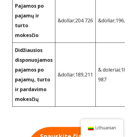
Pajamos po
pajamų ir
&dollar;204 726
&dollar;196,128
turto
mokesčio
Didžiausios
disponuojamos
pajamos po
& doleriai;181
&dollar;189,211
pajamų, turto
987
ir pardavimo
mokesčių
Lithuanian
Spauskite čia, kad