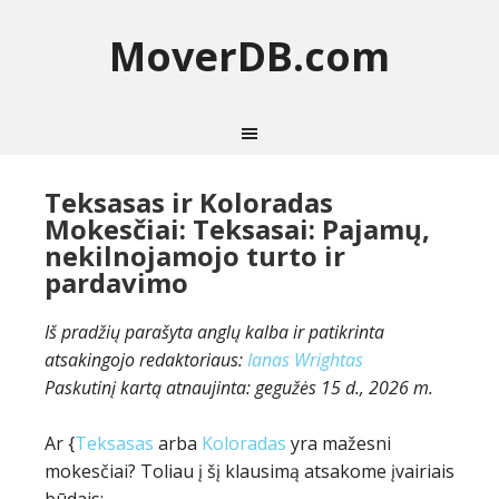
MoverDB.com
Teksasas ir Koloradas
Mokesčiai: Teksasai: Pajamų,
nekilnojamojo turto ir
pardavimo
Iš pradžių parašyta anglų kalba ir patikrinta
atsakingojo redaktoriaus:
Ianas Wrightas
Paskutinį kartą atnaujinta:
gegužės 15 d., 2026 m.
Ar {
Teksasas
arba
Koloradas
yra mažesni
mokesčiai? Toliau į šį klausimą atsakome įvairiais