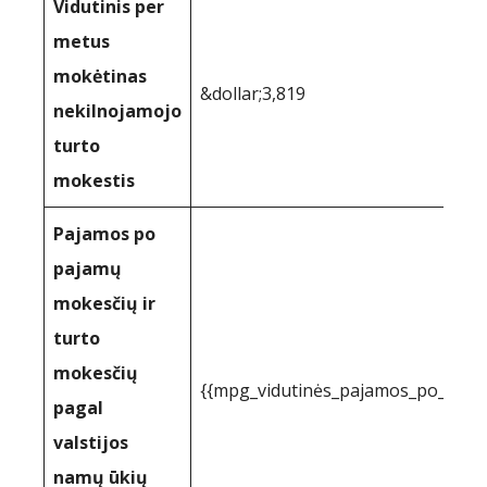
Vidutinis per
metus
mokėtinas
&dollar;3,819
nekilnojamojo
turto
mokestis
Pajamos po
pajamų
mokesčių ir
turto
mokesčių
{{mpg_vidutinės_pajamos_po_paj
pagal
valstijos
namų ūkių