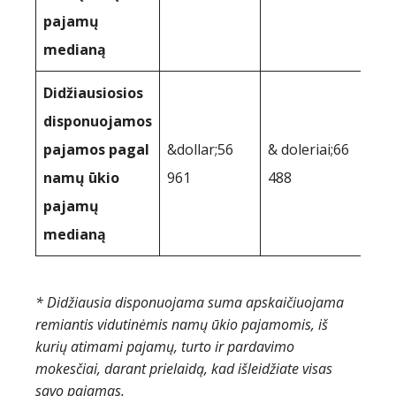
pajamų
medianą
Didžiausiosios
disponuojamos
pajamos pagal
&dollar;56
& doleriai;66
namų ūkio
961
488
pajamų
medianą
* Didžiausia disponuojama suma apskaičiuojama
remiantis vidutinėmis namų ūkio pajamomis, iš
kurių atimami pajamų, turto ir pardavimo
mokesčiai, darant prielaidą, kad išleidžiate visas
savo pajamas.