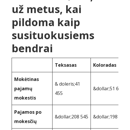
už metus, kai
pildoma kaip
susituokusiems
bendrai
Teksasas
Koloradas
Mokėtinas
& doleris;41
pajamų
&dollar;51 651
455
mokestis
Pajamos po
&dollar;208 545
&dollar;198 349
mokesčių