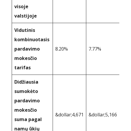
visoje
valstijoje
Vidutinis
kombinuotasis
pardavimo
8.20%
7.77%
mokesčio
tarifas
Didžiausia
sumokėto
pardavimo
mokesčio
&dollar;4,671
&dollar;5,166
suma pagal
namų ūkių