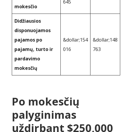
645
mokesčio
Didžiausios
disponuojamos
pajamos po
&dollar;154
&dollar;148
pajamų, turto ir
016
763
pardavimo
mokesčių
Po mokesčių
palyginimas
uždirbant $250,000