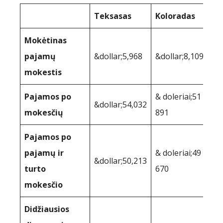
Teksasas
Koloradas
Mokėtinas
pajamų
&dollar;5,968
&dollar;8,109
mokestis
Pajamos po
& doleriai;51
&dollar;54,032
mokesčių
891
Pajamos po
pajamų ir
& doleriai;49
&dollar;50,213
turto
670
mokesčio
Didžiausios