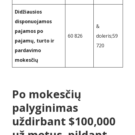
Didžiausios
disponuojamos
&
pajamos po
60 826
doleris;59
pajamų, turto ir
720
pardavimo
mokesčių
Po mokesčių
palyginimas
uždirbant $100,000
už metus, pildant