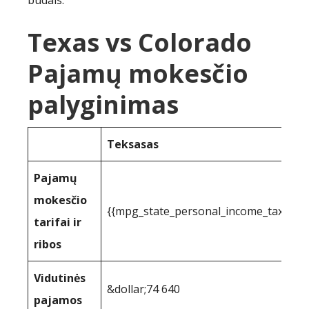
būdais:
Texas vs Colorado
Pajamų mokesčio
palyginimas
Teksasas
Pajamų
mokesčio
{{mpg_state_personal_income_taxrate
tarifai ir
ribos
Vidutinės
&dollar;74 640
pajamos