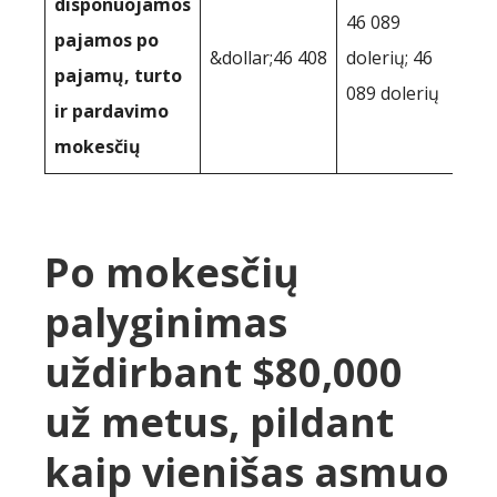
disponuojamos
46 089
pajamos po
&dollar;46 408
dolerių; 46
pajamų, turto
089 dolerių
ir pardavimo
mokesčių
Po mokesčių
palyginimas
uždirbant $80,000
už metus, pildant
kaip vienišas asmuo