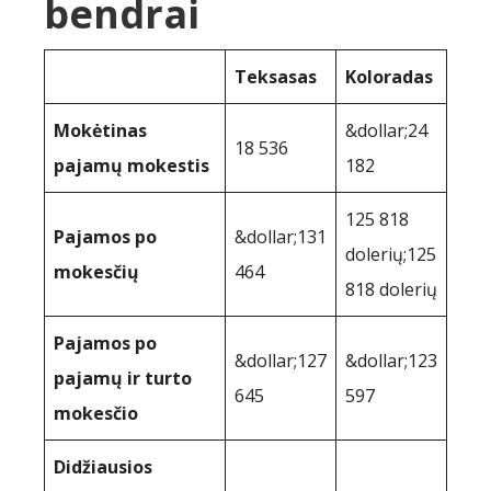
bendrai
Teksasas
Koloradas
Mokėtinas
&dollar;24
18 536
pajamų mokestis
182
125 818
Pajamos po
&dollar;131
dolerių;125
mokesčių
464
818 dolerių
Pajamos po
&dollar;127
&dollar;123
pajamų ir turto
645
597
mokesčio
Didžiausios