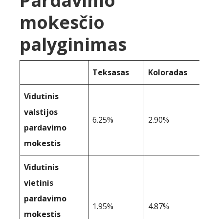
Pardavimo
mokesčio
palyginimas
Teksasas
Koloradas
Vidutinis
valstijos
6.25%
2.90%
pardavimo
mokestis
Vidutinis
vietinis
pardavimo
1.95%
4.87%
mokestis