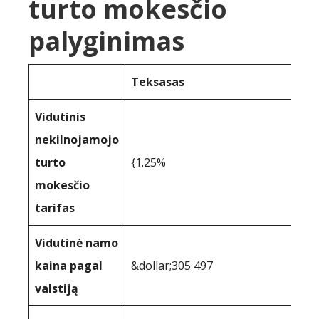
turto mokesčio
palyginimas
Teksasas
Vidutinis
nekilnojamojo
turto
{1.25%
mokesčio
tarifas
Vidutinė namo
kaina pagal
&dollar;305 497
valstiją