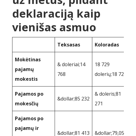
deklaraciją kaip
vienišas asmuo
Teksasas
Koloradas
Mokėtinas
& doleriai;14
18 729
pajamų
768
dolerių;18 729
mokestis
Pajamos po
& doleris;81
&dollar;85 232
mokesčių
271
Pajamos po
pajamų ir
&dollar;81 413
&dollar;79,050