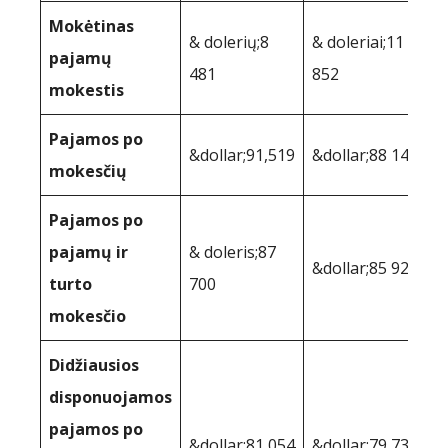
Mokėtinas
& dolerių;8
& doleriai;11
pajamų
481
852
mokestis
Pajamos po
&dollar;91,519
&dollar;88 148
mokesčių
Pajamos po
pajamų ir
& doleris;87
&dollar;85 927
turto
700
mokesčio
Didžiausios
disponuojamos
pajamos po
&dollar;81,054
&dollar;79,732