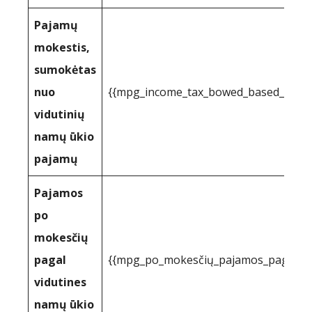
Pajamų
mokestis,
sumokėtas
nuo
{{mpg_income_tax_bowed_based_on_st
vidutinių
namų ūkio
pajamų
Pajamos
po
mokesčių
pagal
{{mpg_po_mokesčių_pajamos_pagal_val
vidutines
namų ūkio