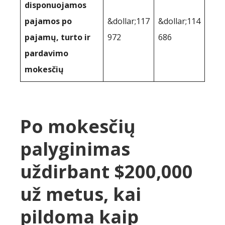
disponuojamos
pajamos po
&dollar;117
&dollar;114
pajamų, turto ir
972
686
pardavimo
mokesčių
Po mokesčių
palyginimas
uždirbant $200,000
už metus, kai
pildoma kaip