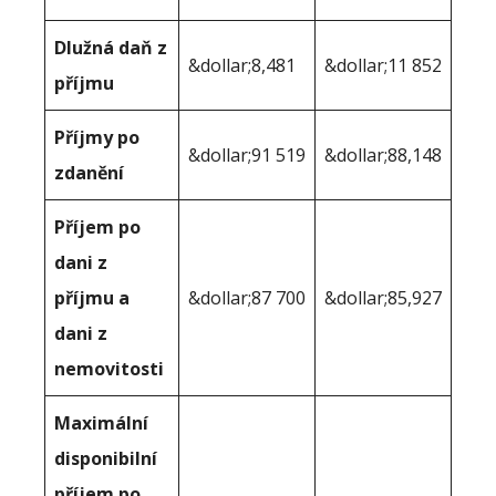
Dlužná daň z
&dollar;8,481
&dollar;11 852
příjmu
Příjmy po
&dollar;91 519
&dollar;88,148
zdanění
Příjem po
dani z
příjmu a
&dollar;87 700
&dollar;85,927
dani z
nemovitosti
Maximální
disponibilní
příjem po