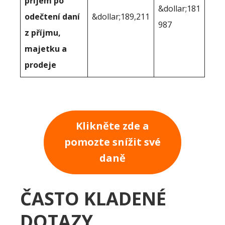
příjem po
&dollar;181
odečtení daní
&dollar;189,211
987
z příjmu,
majetku a
prodeje
Klikněte zde a
pomozte snížit své
daně
ČASTO KLADENÉ
DOTAZY