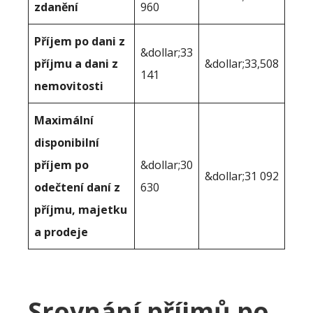
zdanění
960
Příjem po dani z
&dollar;33
příjmu a dani z
&dollar;33,508
141
nemovitosti
Maximální
disponibilní
příjem po
&dollar;30
&dollar;31 092
odečtení daní z
630
příjmu, majetku
a prodeje
Srovnání příjmů po