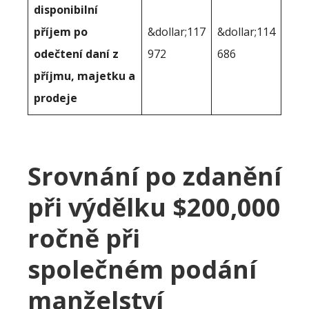
disponibilní
příjem po
&dollar;117
&dollar;114
odečtení daní z
972
686
příjmu, majetku a
prodeje
Srovnání po zdanění
při výdělku $200,000
ročně při
společném podání
manželství