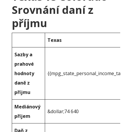
Srovnání daní z
příjmu
Texas
Sazby a
prahové
hodnoty
{{mpg_state_personal_income_taxrate
daně z
příjmu
Mediánový
&dollar;74 640
příjem
Daň z