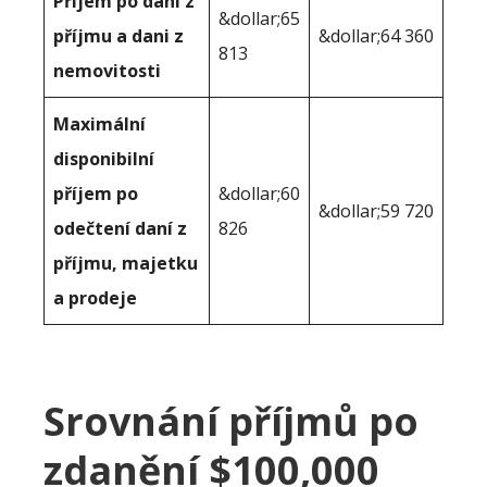
Příjem po dani z
&dollar;65
příjmu a dani z
&dollar;64 360
813
nemovitosti
Maximální
disponibilní
příjem po
&dollar;60
&dollar;59 720
odečtení daní z
826
příjmu, majetku
a prodeje
Srovnání příjmů po
zdanění $100,000