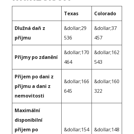
Texas
Colorado
Dlužná daň z
&dollar;29
&dollar;37
příjmu
536
457
&dollar;170
&dollar;162
Příjmy po zdanění
464
543
Příjem po dani z
&dollar;166
&dollar;160
příjmu a dani z
645
322
nemovitosti
Maximální
disponibilní
příjem po
&dollar;154
&dollar;148