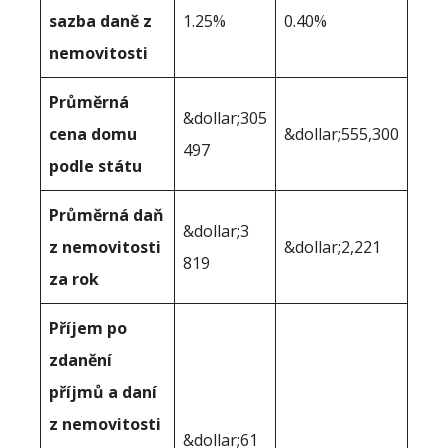
sazba daně z
1.25%
0.40%
nemovitosti
Průměrná
&dollar;305
cena domu
&dollar;555,300
497
podle státu
Průměrná daň
&dollar;3
z nemovitosti
&dollar;2,221
819
za rok
Příjem po
zdanění
příjmů a daní
z nemovitosti
&dollar;61