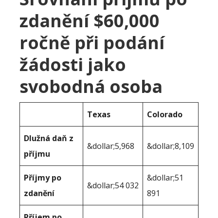
zdanění $60,000
ročně při podání
žádosti jako
svobodná osoba
Texas
Colorado
Dlužná daň z
&dollar;5,968
&dollar;8,109
příjmu
Příjmy po
&dollar;51
&dollar;54 032
zdanění
891
Příjem po