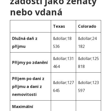
žádosti jako ženatý
nebo vdaná
Texas
Colorado
Dlužná daň z
&dollar;18
&dollar;24
příjmu
536
182
&dollar;131
&dollar;125
Příjmy po zdanění
464
818
Příjem po dani z
&dollar;127
&dollar;123
příjmu a dani z
645
597
nemovitosti
Maximální