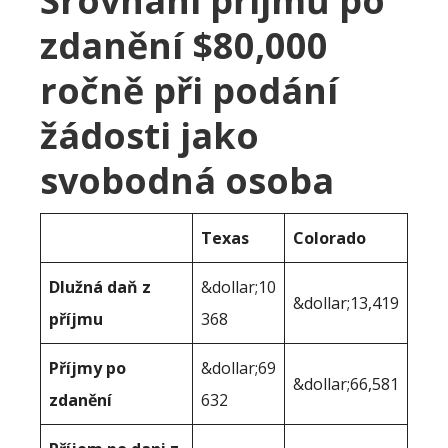
Srovnání příjmů po
zdanění $80,000
ročně při podání
žádosti jako
svobodná osoba
Texas
Colorado
Dlužná daň z
&dollar;10
&dollar;13,419
příjmu
368
Příjmy po
&dollar;69
&dollar;66,581
zdanění
632