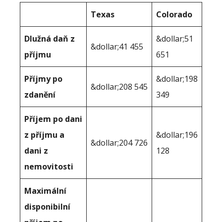
Texas
Colorado
Dlužná daň z
&dollar;51
&dollar;41 455
příjmu
651
Příjmy po
&dollar;198
&dollar;208 545
zdanění
349
Příjem po dani
z příjmu a
&dollar;196
&dollar;204 726
dani z
128
nemovitosti
Maximální
disponibilní