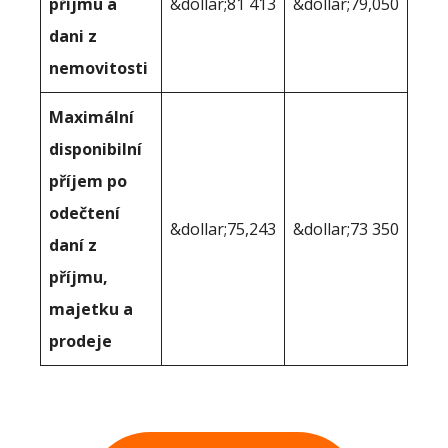
příjmu a
&dollar;81 413
&dollar;79,050
dani z
nemovitosti
Maximální
disponibilní
příjem po
odečtení
&dollar;75,243
&dollar;73 350
daní z
příjmu,
majetku a
prodeje