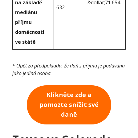
na základě
&dollar;71 654
632
mediánu
příjmu
domácnosti
ve státě
* Opět za předpokladu, že daň z příjmu je podávána
jako jediná osoba.
Klikněte zde a
pomozte snížit své
daně