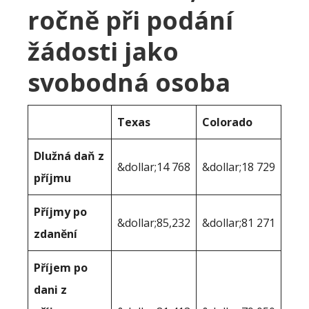
ročně při podání
žádosti jako
svobodná osoba
Texas
Colorado
Dlužná daň z
&dollar;14 768
&dollar;18 729
příjmu
Příjmy po
&dollar;85,232
&dollar;81 271
zdanění
Příjem po
dani z