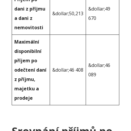
dani z příjmu
&dollar;49
&dollar;50,213
a dani z
670
nemovitosti
Maximální
disponibilní
příjem po
&dollar;46
odečtení daní
&dollar;46 408
089
z příjmu,
majetku a
prodeje