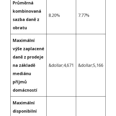
Průměrná
kombinovaná
8.20%
7.77%
sazba daně z
obratu
Maximální
výše zaplacené
daně z prodeje
na základě
&dollar;4,671
&dollar;5,166
mediánu
příjmů
domácností
Maximální
disponibilní