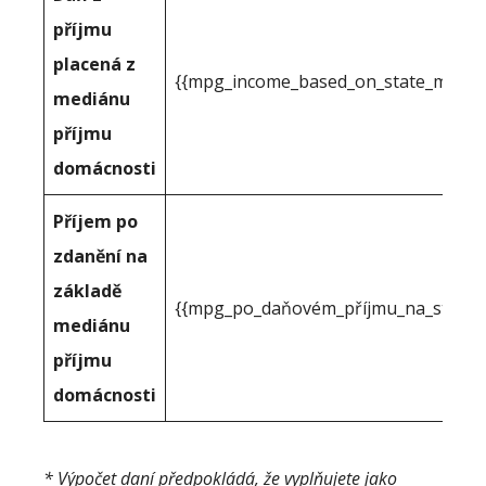
příjmu
placená z
{{mpg_income_based_on_state_median
mediánu
příjmu
domácnosti
Příjem po
zdanění na
základě
{{mpg_po_daňovém_příjmu_na_státním
mediánu
příjmu
domácnosti
* Výpočet daní předpokládá, že vyplňujete jako