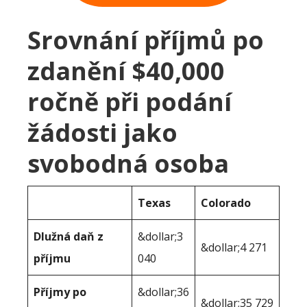
Srovnání příjmů po
zdanění $40,000
ročně při podání
žádosti jako
svobodná osoba
Texas
Colorado
Dlužná daň z
&dollar;3
&dollar;4 271
příjmu
040
Příjmy po
&dollar;36
&dollar;35 729