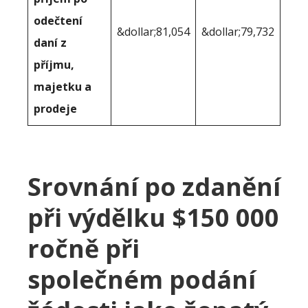
odečtení
&dollar;81,054
&dollar;79,732
daní z
příjmu,
majetku a
prodeje
Srovnání po zdanění
při výdělku $150 000
ročně při
společném podání