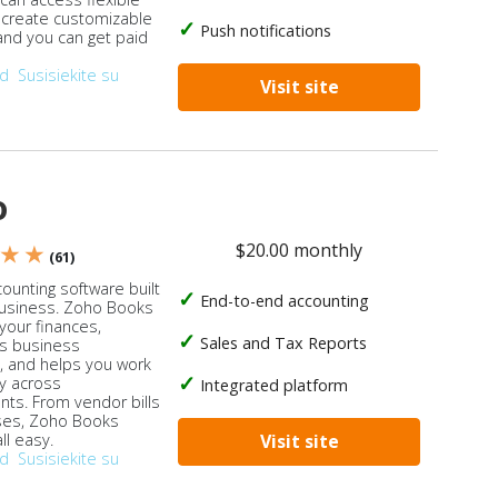
, create customizable
Push notifications
 and you can get paid
od
Susisiekite su
Visit site
o
$20.00 monthly
 ★ ★
(61)
ounting software built
End-to-end accounting
business. Zoho Books
our finances,
Sales and Tax Reports
s business
, and helps you work
ly across
Integrated platform
ts. From vendor bills
ses, Zoho Books
ll easy.
Visit site
od
Susisiekite su