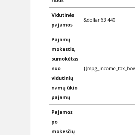
ribos
Vidutinės
&dollar;63 440
pajamos
Pajamų
mokestis,
sumokėtas
nuo
{{mpg_income_tax_bow
vidutinių
namų ūkio
pajamų
Pajamos
po
mokesčių