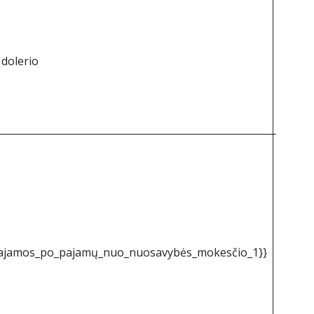
1 763
 dolerio
dolerių
763
47 626
pajamos_po_pajamų_nuo_nuosavybės_mokesčio_1}}
doleri
626