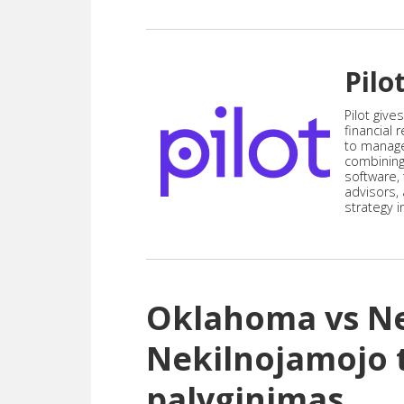
Pilo
Pilot give
financial
to manag
combining
software,
advisors,
strategy i
Oklahoma vs N
Nekilnojamojo 
palyginimas