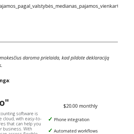
jamos_pagal_valstybės_medianas_pajamos_vienkartinės_1}
 mokesčius daroma prielaida, kad pildote deklaraciją
s.
anga
:
o"
$20.00 monthly
counting software is
e cloud, with easy-to-
Phone integration
res that can help you
ur business. With
Automated workflows
 can access flexible