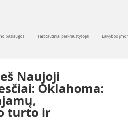
imo paslaugos
Tarptautiniai perkraustytojai
Laivybos įmo
eš Naujoji
sčiai: Oklahoma:
ajamų,
 turto ir