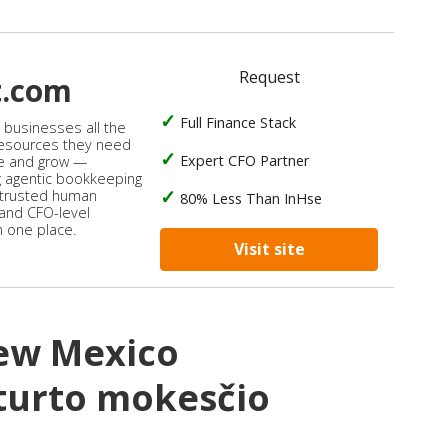
Request
t.com
Full Finance Stack
s businesses all the
 resources they need
Expert CFO Partner
e and grow —
 agentic bookkeeping
 trusted human
80% Less Than InHse
 and CFO-level
n one place.
Visit site
ew Mexico
turto mokesčio