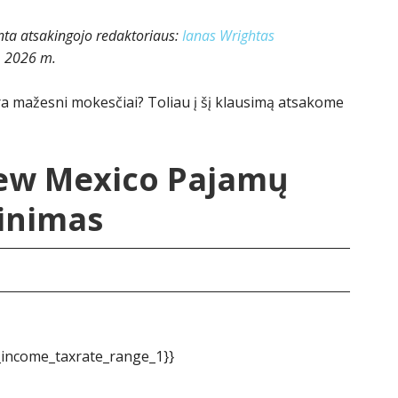
inta atsakingojo redaktoriaus:
Ianas Wrightas
, 2026 m.
a mažesni mokesčiai? Toliau į šį klausimą atsakome
ew Mexico Pajamų
inimas
_income_taxrate_range_1}}