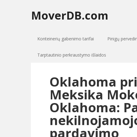
MoverDB.com
Konteinerių gabenimo tarifai
Pinigų perved
Tarptautinio perkraustymo išlaidos
Oklahoma pri
Meksika Moke
Oklahoma: P
nekilnojamojo
pardavimo