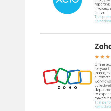
reporting
invoices,
faster.
Trial peri
Kainodara
Zoh
★ ★ ★
Online acc
for your 
manages y
automate
workflows
collective
departmen
to expen
makes it a
Trial peri
Kainodara