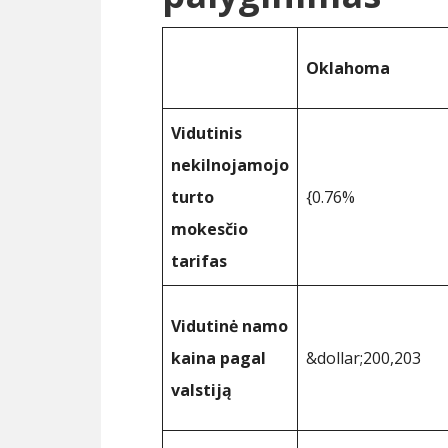
Oklahoma
Vidutinis
nekilnojamojo
turto
{0.76%
mokesčio
tarifas
Vidutinė namo
kaina pagal
&dollar;200,203
valstiją