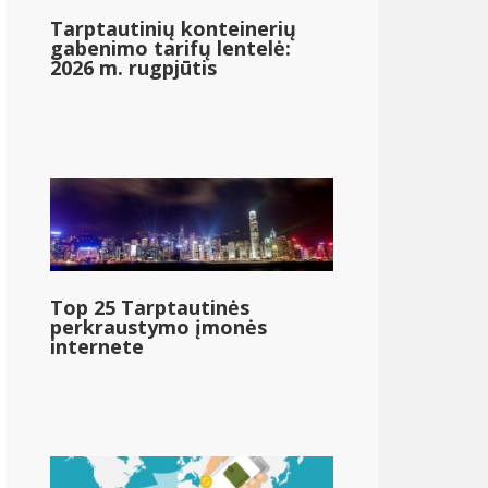
Tarptautinių konteinerių
gabenimo tarifų lentelė:
2026 m. rugpjūtis
Top 25 Tarptautinės
perkraustymo įmonės
Naujoji Meksika
internete
{{mpg_state_personal_income_taxrate_range_2}}