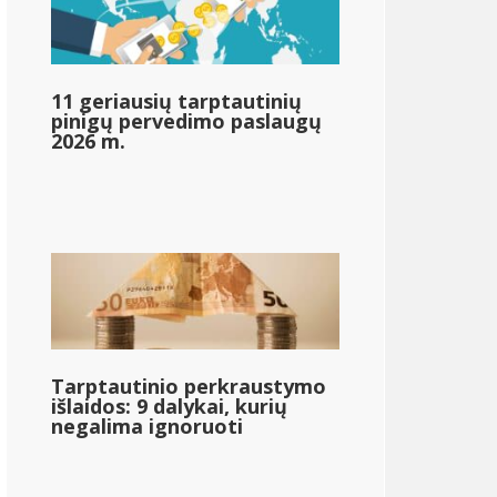
&dollar;56 420
11 geriausių tarptautinių
pinigų pervedimo paslaugų
2026 m.
{{mpg_income_tax_bowed_based_on_state_median_incom
Tarptautinio perkraustymo
išlaidos: 9 dalykai, kurių
negalima ignoruoti