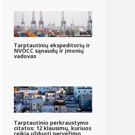
}
{{mpg_po_mokesčių_pajamos_pagal_valstybės_vidutines
Tarptautinių ekspeditorių ir
NVOCC sąnaudų ir įmonių
vadovas
Tarptautinio perkraustymo
citatos: 12 klausimų, kuriuos
reikia užduoti pervežimo