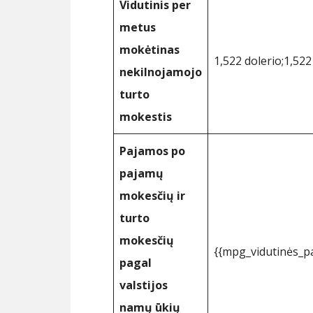
Vidutinis per
metus
mokėtinas
1,522 dolerio;1,522
nekilnojamojo
turto
mokestis
Pajamos po
pajamų
mokesčių ir
turto
mokesčių
{{mpg_vidutinės_
pagal
valstijos
namų ūkių