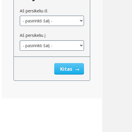
Aš persikeliu iš
ji
ka
Aš persikeliu į
Kitas
6
ų;293
ų