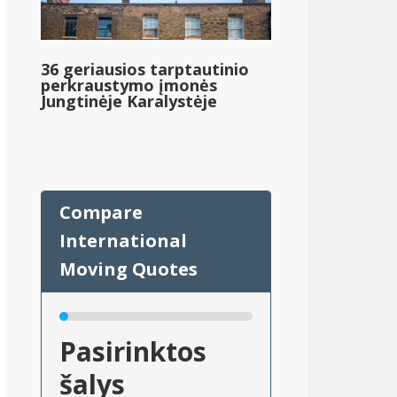
36 geriausios tarptautinio
perkraustymo įmonės
Jungtinėje Karalystėje
Pasirinktos
šalys