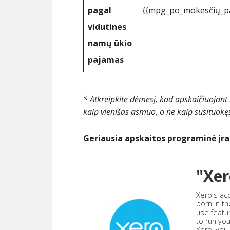
pagal
{{mpg_po_mokesčių_pa
vidutines
namų ūkio
pajamas
* Atkreipkite dėmesį, kad apskaičiuojant
kaip vienišas asmuo, o ne kaip susituokę
Geriausia apskaitos programinė įr
"Xer
Xero's ac
born in th
use featu
to run yo
Xero, you