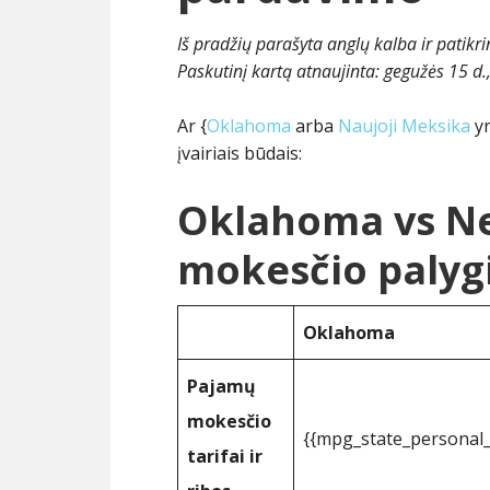
Iš pradžių parašyta anglų kalba ir patikr
Paskutinį kartą atnaujinta:
gegužės 15 d.
Ar {
Oklahoma
arba
Naujoji Meksika
yr
įvairiais būdais:
Oklahoma vs N
mokesčio palyg
Oklahoma
Pajamų
mokesčio
{{mpg_state_personal
tarifai ir