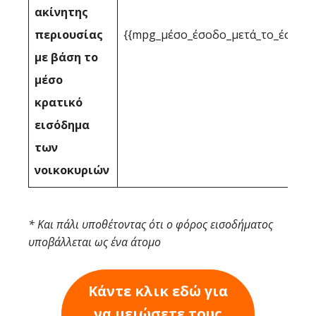
ακίνητης
περιουσίας
{{mpg_μέσο_έσοδο_μετά_το_έσοδο_
με βάση το
μέσο
κρατικό
εισόδημα
των
νοικοκυριών
* Και πάλι υποθέτοντας ότι ο φόρος εισοδήματος
υποβάλλεται ως ένα άτομο
Κάντε κλικ εδώ για
να μειώσετε τους