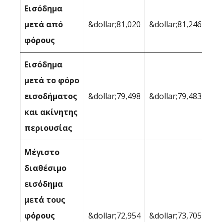
Εισόδημα
μετά από
&dollar;81,020
&dollar;81,246
φόρους
Εισόδημα
μετά το φόρο
εισοδήματος
&dollar;79,498
&dollar;79,483
και ακίνητης
περιουσίας
Μέγιστο
διαθέσιμο
εισόδημα
μετά τους
φόρους
&dollar;72,954
&dollar;73,705