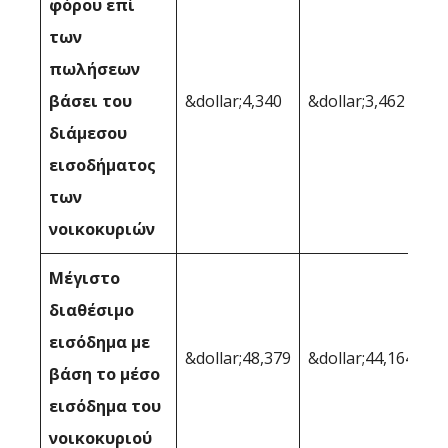
φόρου επί
των
πωλήσεων
βάσει του
&dollar;4,340
&dollar;3,462
διάμεσου
εισοδήματος
των
νοικοκυριών
Μέγιστο
διαθέσιμο
εισόδημα με
&dollar;48,379
&dollar;44,164
βάση το μέσο
εισόδημα του
νοικοκυριού