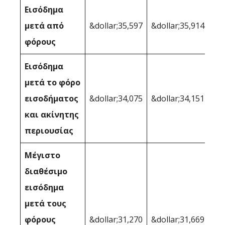
Εισόδημα
μετά από
&dollar;35,597
&dollar;35,914
φόρους
Εισόδημα
μετά το φόρο
εισοδήματος
&dollar;34,075
&dollar;34,151
και ακίνητης
περιουσίας
Μέγιστο
διαθέσιμο
εισόδημα
μετά τους
φόρους
&dollar;31,270
&dollar;31,669