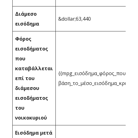
Διάμεσο
&dollar;63,440
εισόδημα
Φόρος
εισοδήματος
που
καταβάλλεται
{{mpg_εισόδημα_φόρος_που_επιτ
επί του
βάση_το_μέσο_εισόδημα_κράτους
διάμεσου
εισοδήματος
του
νοικοκυριού
Εισόδημα μετά