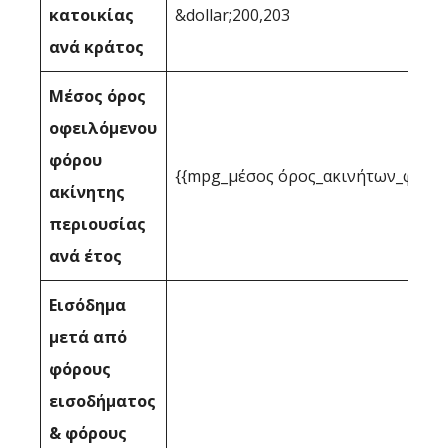
κατοικίας
&dollar;200,203
ανά κράτος
Μέσος όρος
οφειλόμενου
φόρου
{{mpg_μέσος όρος_ακινήτων_φορολ
ακίνητης
περιουσίας
ανά έτος
Εισόδημα
μετά από
φόρους
εισοδήματος
& φόρους