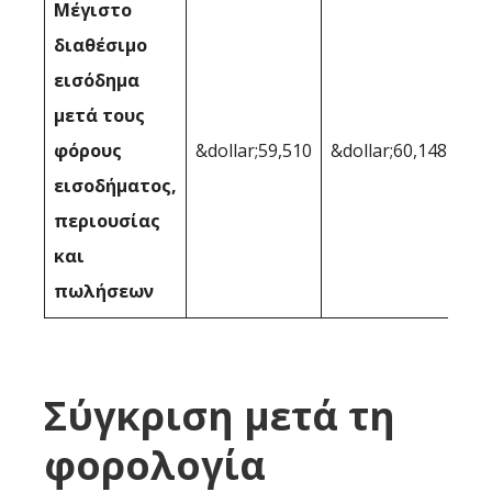
Μέγιστο
διαθέσιμο
εισόδημα
μετά τους
φόρους
&dollar;59,510
&dollar;60,148
εισοδήματος,
περιουσίας
και
πωλήσεων
Σύγκριση μετά τη
φορολογία