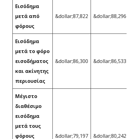
Εισόδημα
μετά από
&dollar;87,822
&dollar;88,296
φόρους
Εισόδημα
μετά το φόρο
εισοδήματος
&dollar;86,300
&dollar;86,533
και ακίνητης
περιουσίας
Μέγιστο
διαθέσιμο
εισόδημα
μετά τους
φόρους
&dollar;79,197
&dollar;80,242