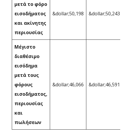
μετά το φόρο
εισοδήματος
&dollar;50,198
&dollar;50,243
και ακίνητης
περιουσίας
Μέγιστο
διαθέσιμο
εισόδημα
μετά τους
φόρους
&dollar;46,066
&dollar;46,591
εισοδήματος,
περιουσίας
και
πωλήσεων