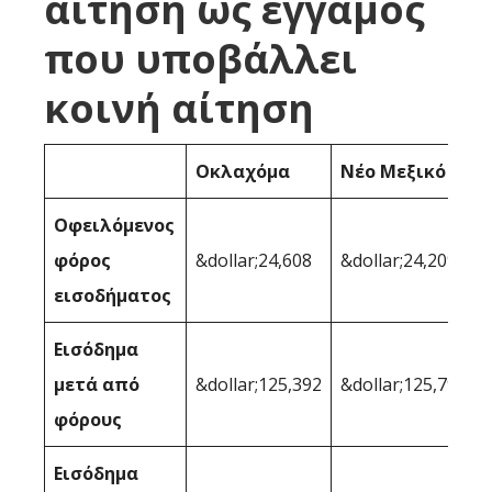
αίτηση ως έγγαμος
που υποβάλλει
κοινή αίτηση
Οκλαχόμα
Νέο Μεξικό
Οφειλόμενος
φόρος
&dollar;24,608
&dollar;24,209
εισοδήματος
Εισόδημα
μετά από
&dollar;125,392
&dollar;125,791
φόρους
Εισόδημα