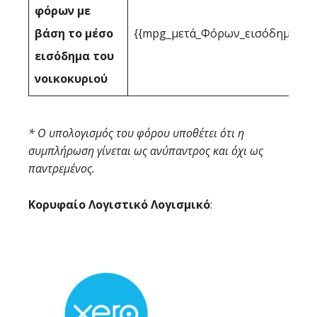
φόρων με
βάση το μέσο
{{mpg_μετά_Φόρων_εισόδημα_με_
εισόδημα του
νοικοκυριού
* Ο υπολογισμός του φόρου υποθέτει ότι η
συμπλήρωση γίνεται ως ανύπαντρος και όχι ως
παντρεμένος.
Κορυφαίο Λογιστικό Λογισμικό
: