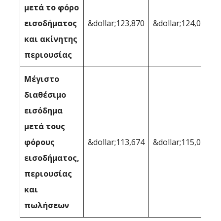
μετά το φόρο
εισοδήματος
&dollar;123,870
&dollar;124,028
και ακίνητης
περιουσίας
Μέγιστο
διαθέσιμο
εισόδημα
μετά τους
φόρους
&dollar;113,674
&dollar;115,012
εισοδήματος,
περιουσίας
και
πωλήσεων