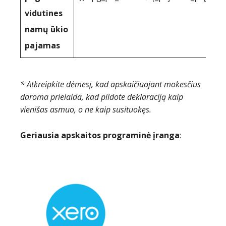
vidutines
namų ūkio
pajamas
* Atkreipkite dėmesį, kad apskaičiuojant mokesčius
daroma prielaida, kad pildote deklaraciją kaip
vienišas asmuo, o ne kaip susituokęs.
Geriausia apskaitos programinė įranga
: