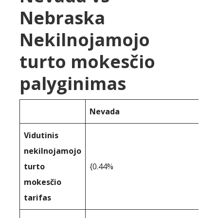
Nebraska
Nekilnojamojo
turto mokesčio
palyginimas
Nevada
Vidutinis
nekilnojamojo
turto
{0.44%
mokesčio
tarifas