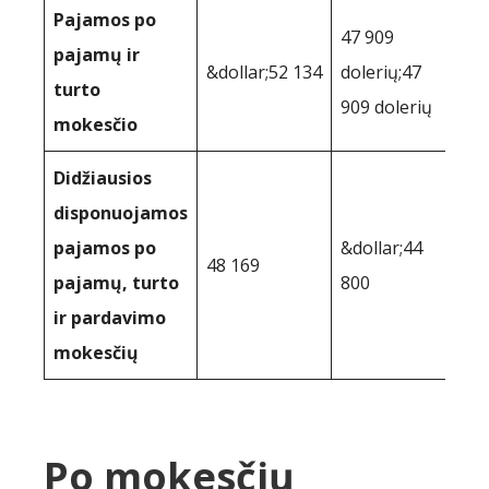
Pajamos po
47 909
pajamų ir
&dollar;52 134
dolerių;47
turto
909 dolerių
mokesčio
Didžiausios
disponuojamos
pajamos po
&dollar;44
48 169
pajamų, turto
800
ir pardavimo
mokesčių
Po mokesčių