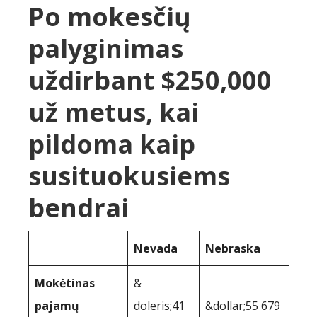
Po mokesčių
palyginimas
uždirbant $250,000
už metus, kai
pildoma kaip
susituokusiems
bendrai
Nevada
Nebraska
Mokėtinas
&
pajamų
doleris;41
&dollar;55 679