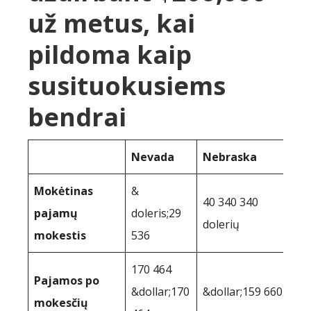
už metus, kai
pildoma kaip
susituokusiems
bendrai
Nevada
Nebraska
Mokėtinas
&
40 340 340
pajamų
doleris;29
dolerių
mokestis
536
170 464
Pajamos po
&dollar;170
&dollar;159 660
mokesčių