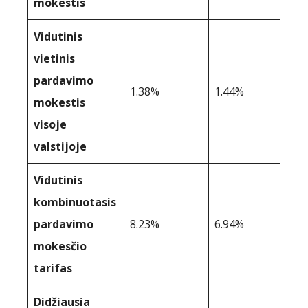
mokestis
Vidutinis
vietinis
pardavimo
1.38%
1.44%
mokestis
visoje
valstijoje
Vidutinis
kombinuotasis
pardavimo
8.23%
6.94%
mokesčio
tarifas
Didžiausia