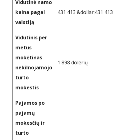
Vidutinė namo
kaina pagal
431 413 &dollar;431 413
valstiją
Vidutinis per
metus
mokėtinas
1 898 dolerių
nekilnojamojo
turto
mokestis
Pajamos po
pajamų
mokesčių ir
turto