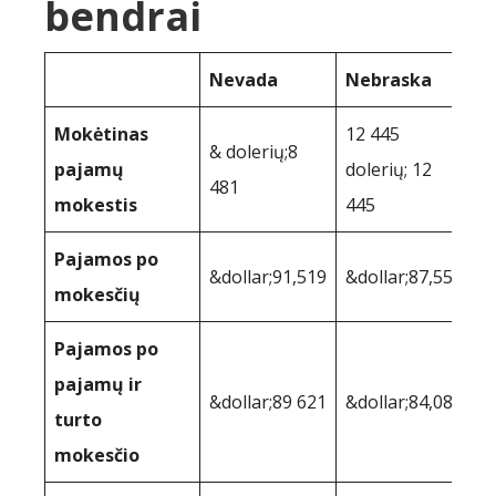
bendrai
Nevada
Nebraska
Mokėtinas
12 445
& dolerių;8
pajamų
dolerių; 12
481
mokestis
445
Pajamos po
&dollar;91,519
&dollar;87,555
mokesčių
Pajamos po
pajamų ir
&dollar;89 621
&dollar;84,081
turto
mokesčio