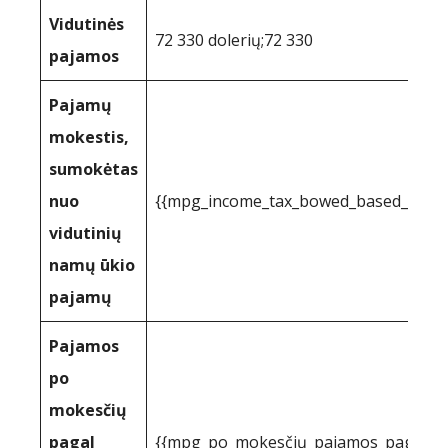
Vidutinės
72 330 dolerių;72 330
pajamos
Pajamų
mokestis,
sumokėtas
nuo
{{mpg_income_tax_bowed_based_on_st
vidutinių
namų ūkio
pajamų
Pajamos
po
mokesčių
pagal
{{mpg_po_mokesčių_pajamos_pagal_val