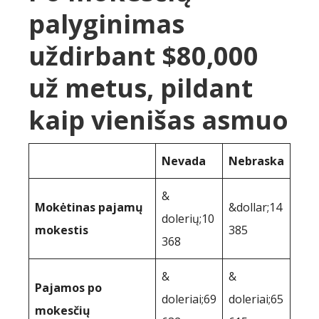
palyginimas
uždirbant $80,000
už metus, pildant
kaip vienišas asmuo
Nevada
Nebraska
&
Mokėtinas pajamų
&dollar;14
dolerių;10
mokestis
385
368
&
&
Pajamos po
doleriai;69
doleriai;65
mokesčių