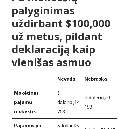
palyginimas
uždirbant $100,000
už metus, pildant
deklaraciją kaip
vienišas asmuo
Nevada
Nebraska
Mokėtinas
&
ir dolerių;20
pajamų
doleriai;14
153
mokestis
768
Pajamos po
&dollar;85