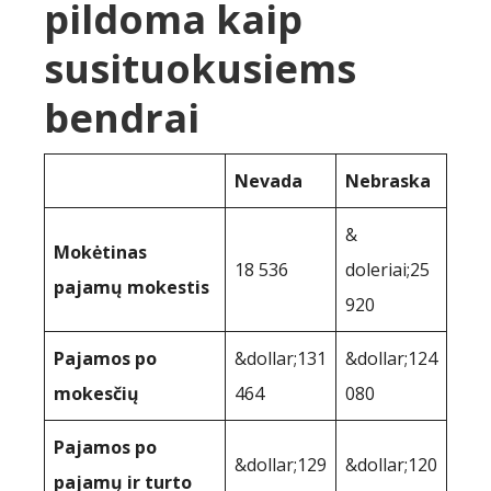
pildoma kaip
susituokusiems
bendrai
Nevada
Nebraska
&
Mokėtinas
18 536
doleriai;25
pajamų mokestis
920
Pajamos po
&dollar;131
&dollar;124
mokesčių
464
080
Pajamos po
&dollar;129
&dollar;120
pajamų ir turto