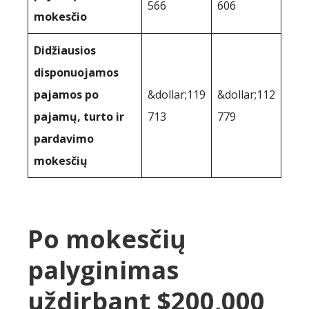
566
606
mokesčio
Didžiausios
disponuojamos
pajamos po
&dollar;119
&dollar;112
pajamų, turto ir
713
779
pardavimo
mokesčių
Po mokesčių
palyginimas
uždirbant $200,000