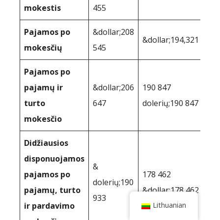
mokestis
455
Pajamos po
&dollar;208
&dollar;194,321
mokesčių
545
Pajamos po
pajamų ir
&dollar;206
190 847
turto
647
dolerių;190 847
mokesčio
Didžiausios
disponuojamos
&
pajamos po
178 462
dolerių;190
pajamų, turto
&dollar;178 462
933
ir pardavimo
Lithuanian