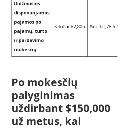
Didžiausios
disponuojamos
pajamos po
&dollar;82,806
&dollar;78 624
pajamų, turto
ir pardavimo
mokesčių
Po mokesčių
palyginimas
uždirbant $150,000
už metus, kai