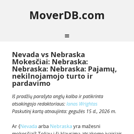
MoverDB.com
Nevada vs Nebraska
Mokesčiai: Nebraska:
Nebraska: Nebraska: Pajamų,
nekilnojamojo turto ir
pardavimo
Iš pradžių parašyta anglų kalba ir patikrinta
atsakingojo redaktoriaus:
Ianas Wrightas
Paskutinį kartą atnaujinta:
gegužės 15 d., 2026 m.
Ar {
Nevada
arba
Nebraska
yra mažesni
mokesčiai? Toliau į šį klausimą atsakome įvairiais