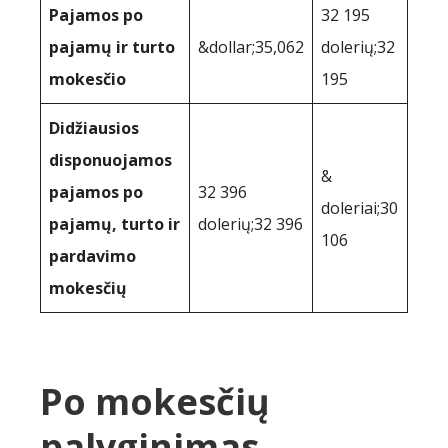
Pajamos po
32 195
pajamų ir turto
&dollar;35,062
dolerių;32
mokesčio
195
Didžiausios
disponuojamos
&
pajamos po
32 396
doleriai;30
pajamų, turto ir
dolerių;32 396
106
pardavimo
mokesčių
Po mokesčių
palyginimas