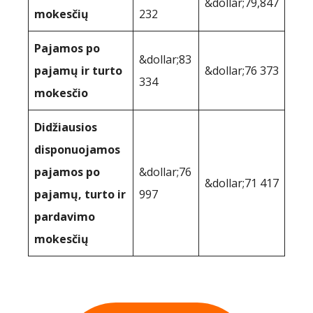
&dollar;79,847
mokesčių
232
Pajamos po
&dollar;83
pajamų ir turto
&dollar;76 373
334
mokesčio
Didžiausios
disponuojamos
pajamos po
&dollar;76
&dollar;71 417
pajamų, turto ir
997
pardavimo
mokesčių