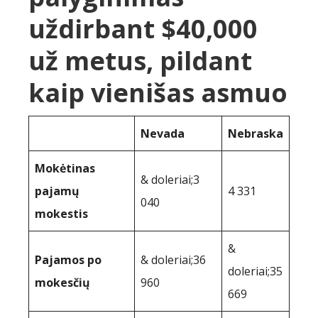
uždirbant $40,000
už metus, pildant
kaip vienišas asmuo
Nevada
Nebraska
Mokėtinas
& doleriai;3
pajamų
4 331
040
mokestis
&
Pajamos po
& doleriai;36
doleriai;35
mokesčių
960
669