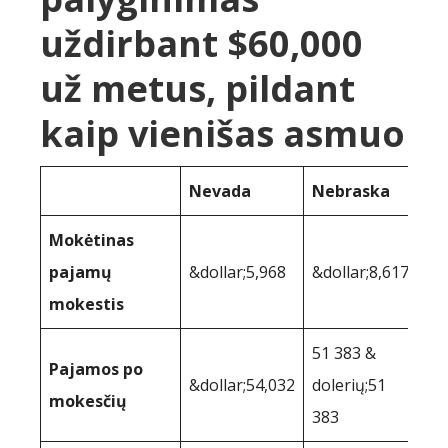
uždirbant $60,000
už metus, pildant
kaip vienišas asmuo
Nevada
Nebraska
Mokėtinas
pajamų
&dollar;5,968
&dollar;8,617
mokestis
51 383 &
Pajamos po
&dollar;54,032
dolerių;51
mokesčių
383