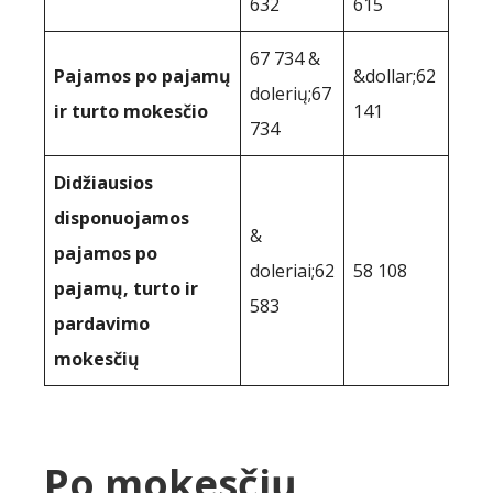
632
615
67 734 &
Pajamos po pajamų
&dollar;62
dolerių;67
ir turto mokesčio
141
734
Didžiausios
disponuojamos
&
pajamos po
doleriai;62
58 108
pajamų, turto ir
583
pardavimo
mokesčių
Po mokesčių