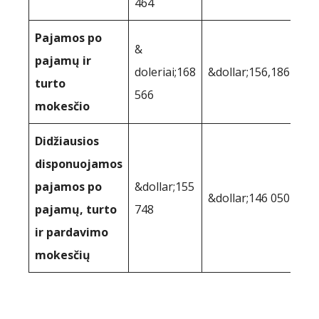
464
Pajamos po
&
pajamų ir
doleriai;168
&dollar;156,186
turto
566
mokesčio
Didžiausios
disponuojamos
pajamos po
&dollar;155
&dollar;146 050
pajamų, turto
748
ir pardavimo
mokesčių