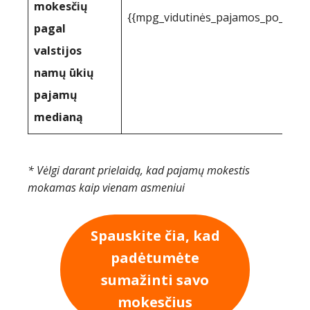
mokesčių
{{mpg_vidutinės_pajamos_po_paj
pagal
valstijos
namų ūkių
pajamų
medianą
* Vėlgi darant prielaidą, kad pajamų mokestis
mokamas kaip vienam asmeniui
Spauskite čia, kad
padėtumėte
sumažinti savo
mokesčius