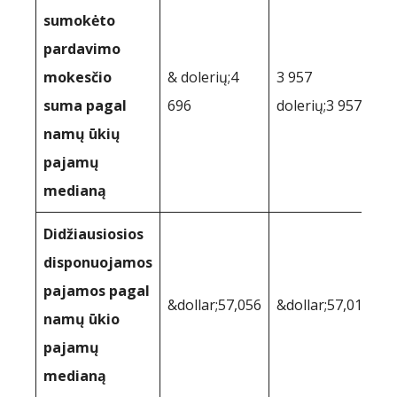
sumokėto
pardavimo
mokesčio
& dolerių;4
3 957
suma pagal
696
dolerių;3 957
namų ūkių
pajamų
medianą
Didžiausiosios
disponuojamos
pajamos pagal
&dollar;57,056
&dollar;57,017
namų ūkio
pajamų
medianą