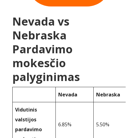
Nevada vs
Nebraska
Pardavimo
mokesčio
palyginimas
Nevada
Nebraska
Vidutinis
valstijos
6.85%
5.50%
pardavimo