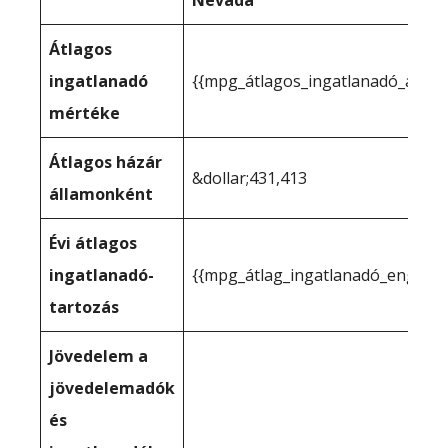
Nevada
Átlagos
ingatlanadó
{{mpg_átlagos_ingatlanadó_állam
mértéke
Átlagos házár
&dollar;431,413
államonként
Évi átlagos
ingatlanadó-
{{mpg_átlag_ingatlanadó_engedél
tartozás
Jövedelem a
jövedelemadók
és