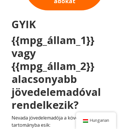
adókat
GYIK
{{mpg_állam_1}}
vagy
{{mpg_állam_2}}
alacsonyabb
jövedelemadóval
rendelkezik?
Nevada jövedelemadója a következő
Hungarian
tartományba esik: