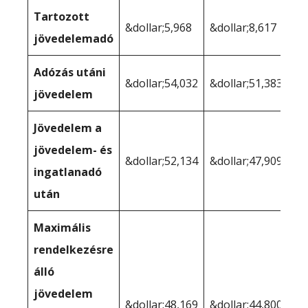
Tartozott
&dollar;5,968
&dollar;8,617
jövedelemadó
Adózás utáni
&dollar;54,032
&dollar;51,383
jövedelem
Jövedelem a
jövedelem- és
&dollar;52,134
&dollar;47,909
ingatlanadó
után
Maximális
rendelkezésre
álló
jövedelem
&dollar;48,169
&dollar;44,800