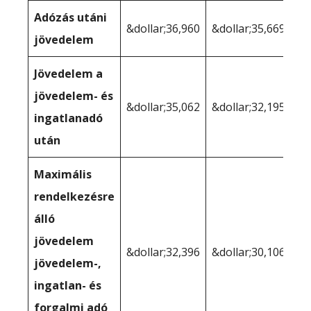
Adózás utáni
&dollar;36,960
&dollar;35,669
jövedelem
Jövedelem a
jövedelem- és
&dollar;35,062
&dollar;32,195
ingatlanadó
után
Maximális
rendelkezésre
álló
jövedelem
&dollar;32,396
&dollar;30,106
jövedelem-,
ingatlan- és
forgalmi adó