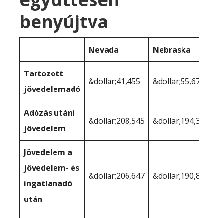
benyújtva
Nevada
Nebraska
Tartozott
&dollar;41,455
&dollar;55,679
jövedelemadó
Adózás utáni
&dollar;208,545
&dollar;194,321
jövedelem
Jövedelem a
jövedelem- és
&dollar;206,647
&dollar;190,847
ingatlanadó
után