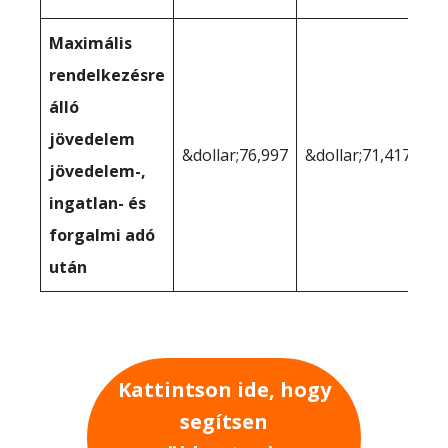
Maximális
rendelkezésre
álló
jövedelem
&dollar;76,997
&dollar;71,417
jövedelem-,
ingatlan- és
forgalmi adó
után
Kattintson ide, hogy
segítsen