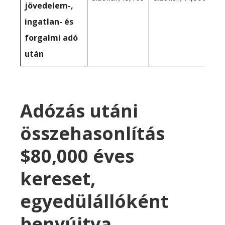
jövedelem-,
ingatlan- és
forgalmi adó
után
Adózás utáni
összehasonlítás
$80,000 éves
kereset,
egyedülállóként
benyújtva