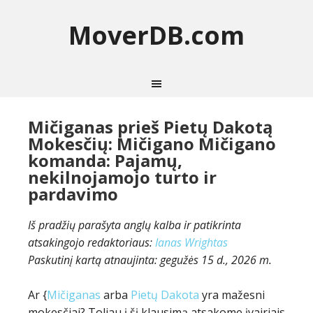
MoverDB.com
Mičiganas prieš Pietų Dakotą
Mokesčių: Mičigano Mičigano
komanda: Pajamų,
nekilnojamojo turto ir
pardavimo
Iš pradžių parašyta anglų kalba ir patikrinta
atsakingojo redaktoriaus:
Ianas Wrightas
Paskutinį kartą atnaujinta:
gegužės 15 d., 2026 m.
Ar {
Mičiganas
arba
Pietų Dakota
yra mažesni
mokesčiai? Toliau į šį klausimą atsakome įvairiais