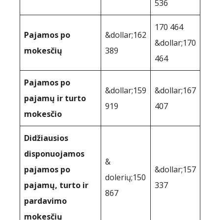
536
170 464
Pajamos po
&dollar;162
&dollar;170
mokesčių
389
464
Pajamos po
&dollar;159
&dollar;167
pajamų ir turto
919
407
mokesčio
Didžiausios
disponuojamos
&
pajamos po
&dollar;157
dolerių;150
pajamų, turto ir
337
867
pardavimo
mokesčių