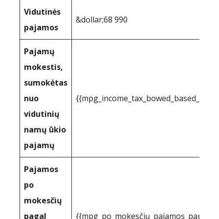
Vidutinės
&dollar;68 990
pajamos
Pajamų
mokestis,
sumokėtas
nuo
{{mpg_income_tax_bowed_based_on_st
vidutinių
namų ūkio
pajamų
Pajamos
po
mokesčių
pagal
{{mpg_po_mokesčių_pajamos_pagal_val