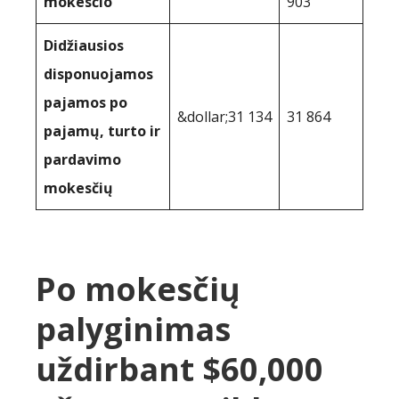
mokesčio
903
Didžiausios
disponuojamos
pajamos po
&dollar;31 134
31 864
pajamų, turto ir
pardavimo
mokesčių
Po mokesčių
palyginimas
uždirbant $60,000