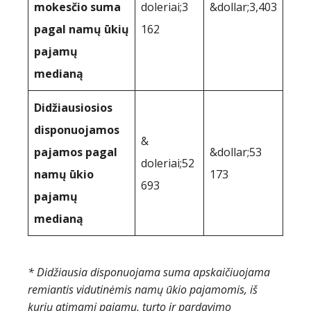
mokesčio suma
doleriai;3
&dollar;3,403
pagal namų ūkių
162
pajamų
medianą
Didžiausiosios
disponuojamos
&
pajamos pagal
&dollar;53
doleriai;52
namų ūkio
173
693
pajamų
medianą
* Didžiausia disponuojama suma apskaičiuojama
remiantis vidutinėmis namų ūkio pajamomis, iš
kurių atimami pajamų, turto ir pardavimo