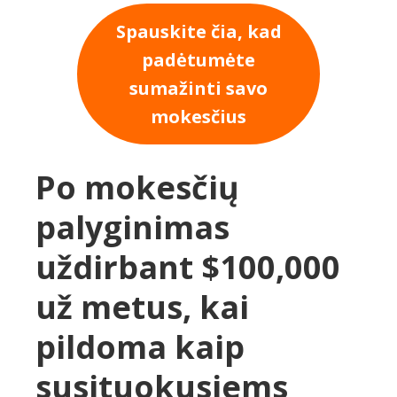
Spauskite čia, kad
padėtumėte
sumažinti savo
mokesčius
Po mokesčių
palyginimas
uždirbant $100,000
už metus, kai
pildoma kaip
susituokusiems