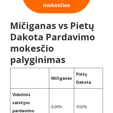
mokesčius
Mičiganas vs Pietų
Dakota Pardavimo
mokesčio
palyginimas
Pietų
Mičiganas
Dakota
Vidutinis
valstijos
6.00%
4.50%
pardavimo