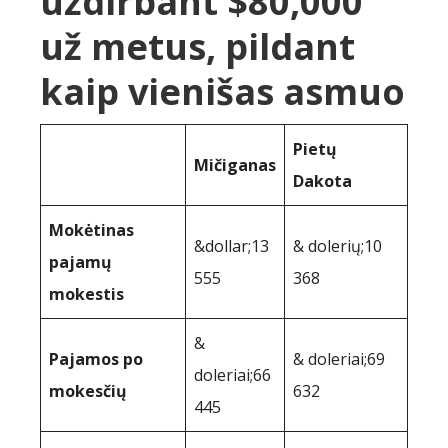
uždirbant $80,000
už metus, pildant
kaip vienišas asmuo
Pietų
Mičiganas
Dakota
Mokėtinas
&dollar;13
& dolerių;10
pajamų
555
368
mokestis
&
Pajamos po
& doleriai;69
doleriai;66
mokesčių
632
445