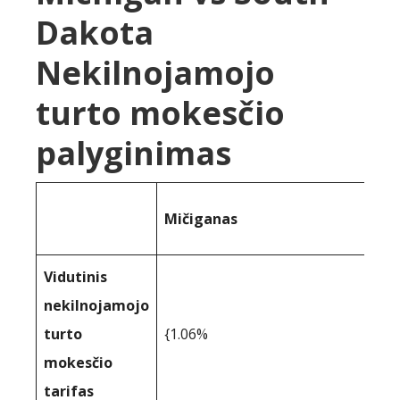
Dakota
Nekilnojamojo
turto mokesčio
palyginimas
Mičiganas
Vidutinis
nekilnojamojo
turto
{1.06%
mokesčio
tarifas