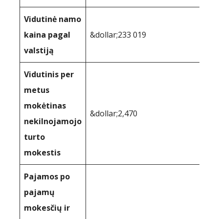
Vidutinė namo
kaina pagal
&dollar;233 019
valstiją
Vidutinis per
metus
mokėtinas
&dollar;2,470
nekilnojamojo
turto
mokestis
Pajamos po
pajamų
mokesčių ir