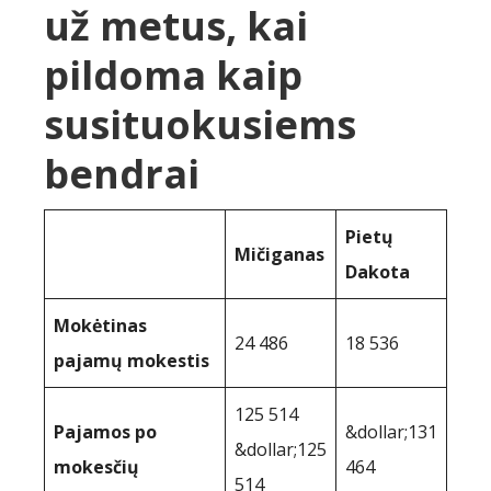
už metus, kai
pildoma kaip
susituokusiems
bendrai
Pietų
Mičiganas
Dakota
Mokėtinas
24 486
18 536
pajamų mokestis
125 514
Pajamos po
&dollar;131
&dollar;125
mokesčių
464
514