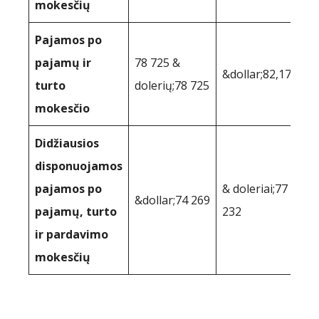
mokesčių
Pajamos po
pajamų ir
78 725 &
&dollar;82,175
turto
dolerių;78 725
mokesčio
Didžiausios
disponuojamos
pajamos po
& doleriai;77
&dollar;74 269
pajamų, turto
232
ir pardavimo
mokesčių