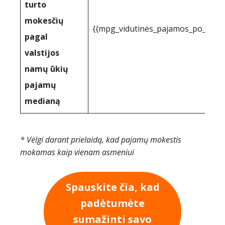
turto
mokesčių
{{mpg_vidutinės_pajamos_po_paj
pagal
valstijos
namų ūkių
pajamų
medianą
* Vėlgi darant prielaidą, kad pajamų mokestis
mokamas kaip vienam asmeniui
Spauskite čia, kad
padėtumėte
sumažinti savo