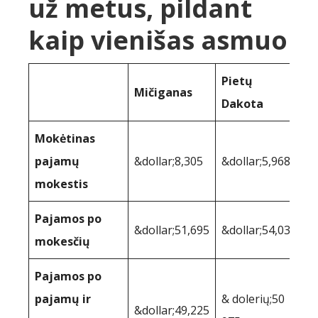
už metus, pildant
kaip vienišas asmuo
Pietų
Mičiganas
Dakota
Mokėtinas
pajamų
&dollar;8,305
&dollar;5,968
mokestis
Pajamos po
&dollar;51,695
&dollar;54,032
mokesčių
Pajamos po
pajamų ir
& dolerių;50
&dollar;49,225