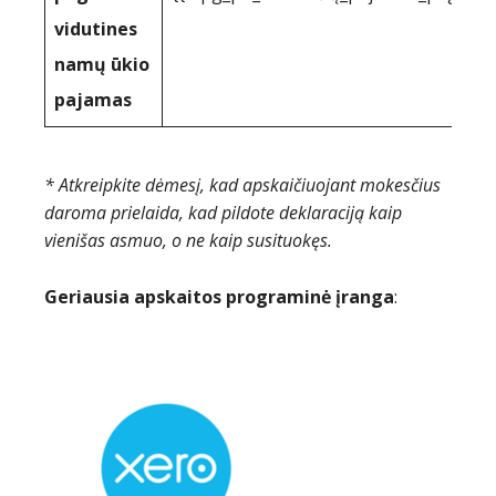
vidutines
namų ūkio
pajamas
* Atkreipkite dėmesį, kad apskaičiuojant mokesčius
daroma prielaida, kad pildote deklaraciją kaip
vienišas asmuo, o ne kaip susituokęs.
Geriausia apskaitos programinė įranga
: