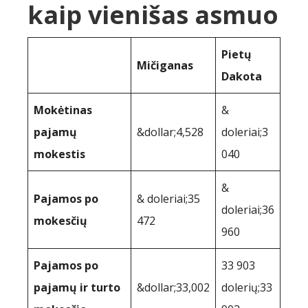
kaip vienišas asmuo
Pietų
Mičiganas
Dakota
Mokėtinas
&
pajamų
&dollar;4,528
doleriai;3
mokestis
040
&
Pajamos po
& doleriai;35
doleriai;36
mokesčių
472
960
Pajamos po
33 903
pajamų ir turto
&dollar;33,002
dolerių;33