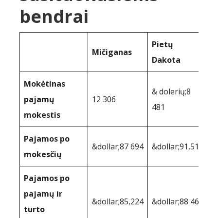
bendrai
Pietų
Mičiganas
Dakota
Mokėtinas
& dolerių;8
pajamų
12 306
481
mokestis
Pajamos po
&dollar;87 694
&dollar;91,519
mokesčių
Pajamos po
pajamų ir
&dollar;85,224
&dollar;88 462
turto