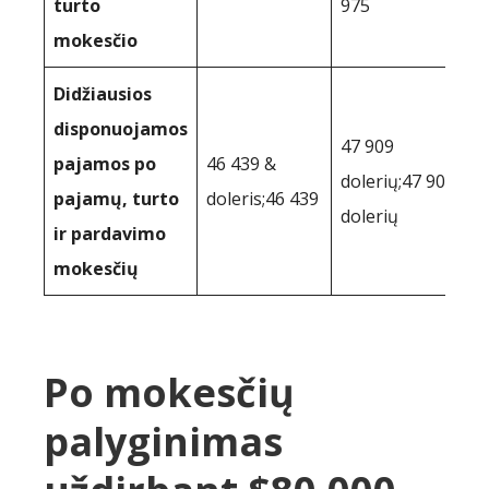
turto
975
mokesčio
Didžiausios
disponuojamos
47 909
pajamos po
46 439 &
dolerių;47 909
pajamų, turto
doleris;46 439
dolerių
ir pardavimo
mokesčių
Po mokesčių
palyginimas