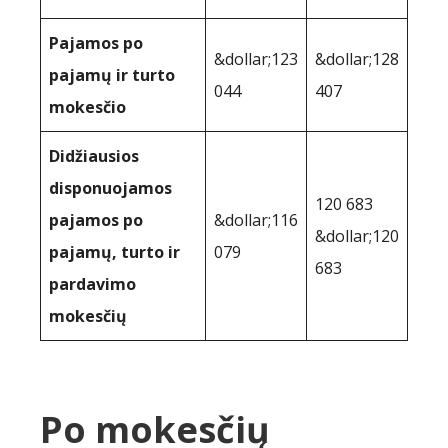
Pajamos po
&dollar;123
&dollar;128
pajamų ir turto
044
407
mokesčio
Didžiausios
disponuojamos
120 683
pajamos po
&dollar;116
&dollar;120
pajamų, turto ir
079
683
pardavimo
mokesčių
Po mokesčių