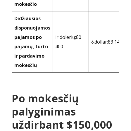
mokesčio
Didžiausios
disponuojamos
pajamos po
ir dolerių;80
&dollar;83 141
pajamų, turto
400
ir pardavimo
mokesčių
Po mokesčių
palyginimas
uždirbant $150,000