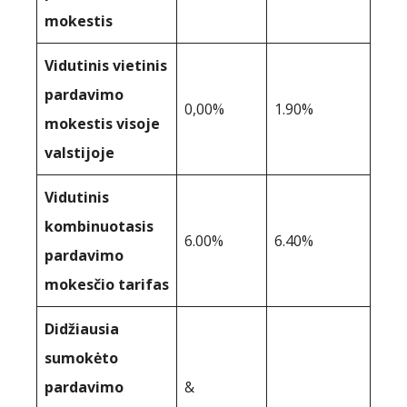
mokestis
Vidutinis vietinis
pardavimo
0,00%
1.90%
mokestis visoje
valstijoje
Vidutinis
kombinuotasis
6.00%
6.40%
pardavimo
mokesčio tarifas
Didžiausia
sumokėto
pardavimo
&