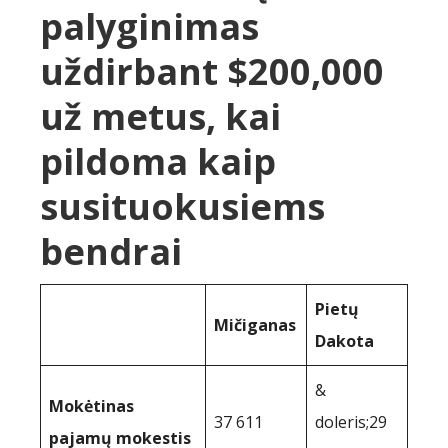
palyginimas
uždirbant $200,000
už metus, kai
pildoma kaip
susituokusiems
bendrai
Pietų
Mičiganas
Dakota
&
Mokėtinas
37 611
doleris;29
pajamų mokestis