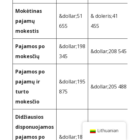
Mokėtinas
&dollar;51
& doleris;41
pajamų
655
455
mokestis
Pajamos po
&dollar;198
&dollar;208 545
mokesčių
345
Pajamos po
pajamų ir
&dollar;195
&dollar;205 488
turto
875
mokesčio
Didžiausios
disponuojamos
Lithuanian
pajamos po
&dollar;184