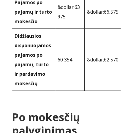
Pajamos po
&dollar;63
pajamų ir turto
&dollar;66,575
975
mokesčio
Didžiausios
disponuojamos
pajamos po
60 354
&dollar;62 570
pajamų, turto
ir pardavimo
mokesčių
Po mokesčių
palyginimas