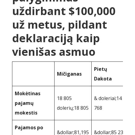
uždirbant $100,000
už metus, pildant
deklaraciją kaip
vienišas asmuo
Pietų
Mičiganas
Dakota
Mokėtinas
18 805
& doleriai;14
pajamų
dolerių;18 805
768
mokestis
Pajamos po
&dollar;81,195
&dollar;85 232