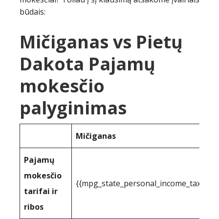
būdais:
Mičiganas vs Pietų
Dakota Pajamų
mokesčio
palyginimas
Mičiganas
Pajamų
mokesčio
{{mpg_state_personal_income_taxrate
tarifai ir
ribos