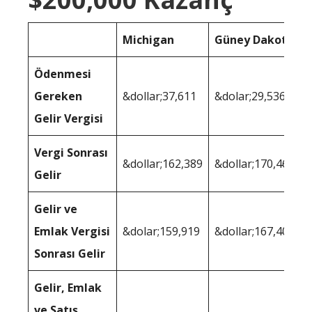
Michigan
Güney Dakota
Ödenmesi
Gereken
&dollar;37,611
&dolar;29,536
Gelir Vergisi
Vergi Sonrası
&dollar;162,389
&dollar;170,464
Gelir
Gelir ve
Emlak Vergisi
&dolar;159,919
&dollar;167,407
Sonrası Gelir
Gelir, Emlak
ve Satış