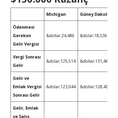
Michigan
Güney Dakota
Ödenmesi
Gereken
&dollar;24,486
&dolar;18,536
Gelir Vergisi
Vergi Sonrası
&dolar;125,514
&dollar;131,464
Gelir
Gelir ve
Emlak Vergisi
&dolar;123,044
&dollar;128,407
Sonrası Gelir
Gelir, Emlak
ve Satış