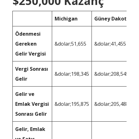
$250,000 Kazanç
Michigan
Güney Dakota
Ödenmesi
Gereken
&dolar;51,655
&dolar;41,455
Gelir Vergisi
Vergi Sonrası
&dolar;198,345
&dolar;208,545
Gelir
Gelir ve
Emlak Vergisi
&dolar;195,875
&dolar;205,488
Sonrası Gelir
Gelir, Emlak
ve Satış