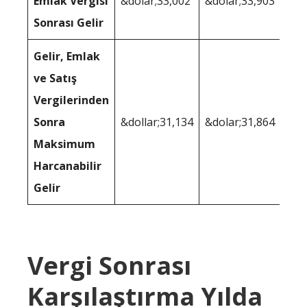
Emlak Vergisi
&dolar;33,002
&dolar;33,903
Sonrası Gelir
Gelir, Emlak
ve Satış
Vergilerinden
Sonra
&dollar;31,134
&dolar;31,864
Maksimum
Harcanabilir
Gelir
Vergi Sonrası
Karşılaştırma Yılda