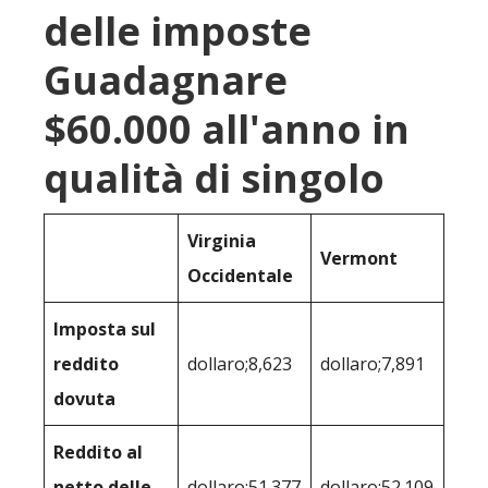
delle imposte
Guadagnare
$60.000 all'anno in
qualità di singolo
Virginia
Vermont
Occidentale
Imposta sul
reddito
dollaro;8,623
dollaro;7,891
dovuta
Reddito al
netto delle
dollaro;51.377
dollaro;52.109