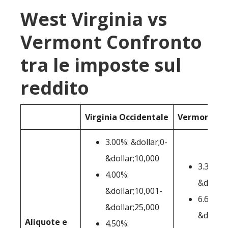
West Virginia vs
Vermont Confronto
tra le imposte sul
reddito
Virginia Occidentale
Vermont
3.00%: &dollar;0-
&dollar;10,000
3.35%: &
4.00%:
&dollar
&dollar;10,001-
6.60%:
&dollar;25,000
&dollar
Aliquote e
4.50%: