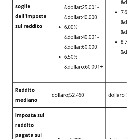
&dollar
soglie
&dollar;25,001-
7.60%:
dell'imposta
&dollar;40,000
&dollar
sul reddito
6.00%:
&dollar
&dollar;40,001-
8.75%:
&dollar;60,000
&dollar
6.50%:
&dollaro;60.001+
Reddito
dollaro;52.460
dollaro;72.19
mediano
Imposta sul
reddito
pagata sul