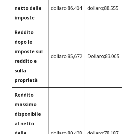
netto delle
dollaro;86.404
dollaro;88.555
imposte
Reddito
dopo le
imposte sul
dollaro;85,672
Dollaro;83.065
reddito e
sulla
proprietà
Reddito
massimo
disponibile
al netto
delle
dollaro;80.428
dollaro;78.187