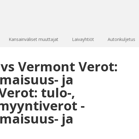
Kansainväliset muuttajat
Laivayhtiöt
Autonkuljetus
 vs Vermont Verot:
omaisuus- ja
erot: tulo-,
myyntiverot -
omaisuus- ja