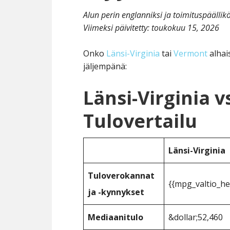
Alun perin englanniksi ja toimituspäälli
Viimeksi päivitetty:
toukokuu 15, 2026
Onko
Länsi-Virginia
tai
Vermont
alhai
jäljempänä:
Länsi-Virginia 
Tulovertailu
Länsi-Virginia
Tuloverokannat
{{mpg_valtio_he
ja -kynnykset
Mediaanitulo
&dollar;52,460