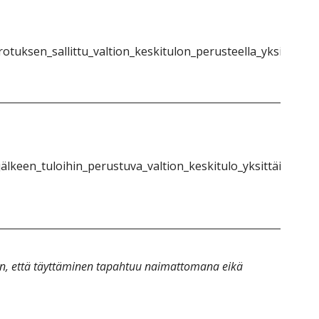
otuksen_sallittu_valtion_keskitulon_perusteella_yksittäinen
älkeen_tuloihin_perustuva_valtion_keskitulo_yksittäinen_1}
an, että täyttäminen tapahtuu naimattomana eikä