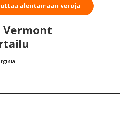
auttaa alentamaan veroja
s Vermont
rtailu
irginia