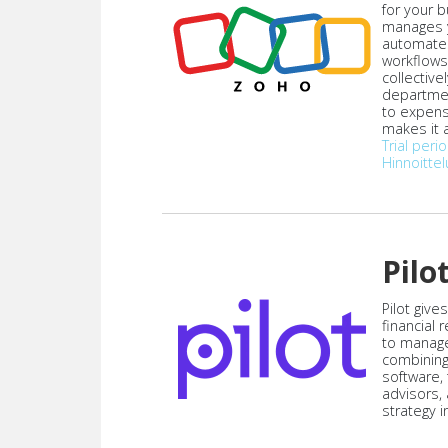
for your 
manages y
automate
workflows
collective
departmen
to expen
makes it a
Trial peri
Hinnoittel
Pilo
Pilot give
financial
to manag
combining
software,
advisors,
strategy i