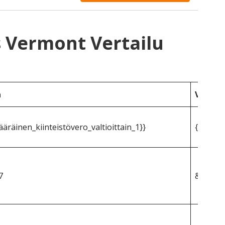
s Vermont Vertailu
a
Vermo
räinen_kiinteistövero_valtioittain_1}}
{{mpg_k
7
&dollar