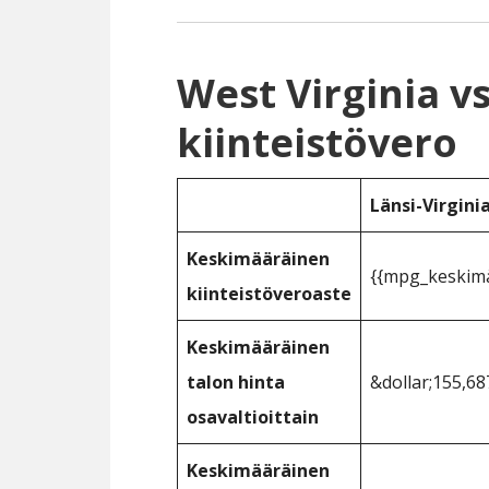
West Virginia v
kiinteistövero
Länsi-Virgini
Keskimääräinen
{{mpg_keskimää
kiinteistöveroaste
Keskimääräinen
talon hinta
&dollar;155,68
osavaltioittain
Keskimääräinen