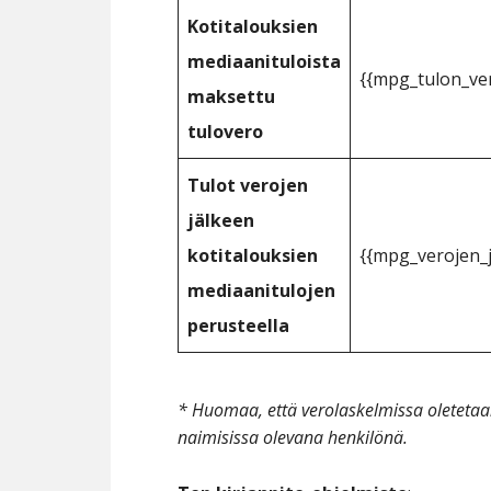
Kotitalouksien
mediaanituloista
{{mpg_tulon_ver
maksettu
tulovero
Tulot verojen
jälkeen
kotitalouksien
{{mpg_verojen_j
mediaanitulojen
perusteella
* Huomaa, että verolaskelmissa oleteta
naimisissa olevana henkilönä.