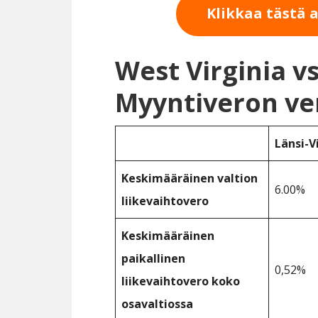
Klikkaa tästä 
West Virginia v
Myyntiveron ve
Länsi-V
Keskimääräinen valtion
6.00%
liikevaihtovero
Keskimääräinen
paikallinen
0,52%
liikevaihtovero koko
osavaltiossa