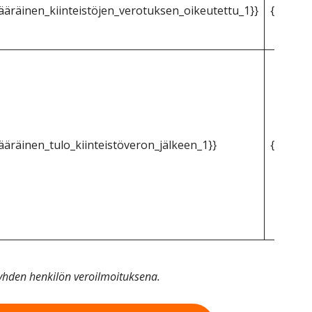
äräinen_kiinteistöjen_verotuksen_oikeutettu_1}}
{{mpg_k
äräinen_tulo_kiinteistöveron_jälkeen_1}}
{{mpg_k
n yhden henkilön veroilmoituksena.