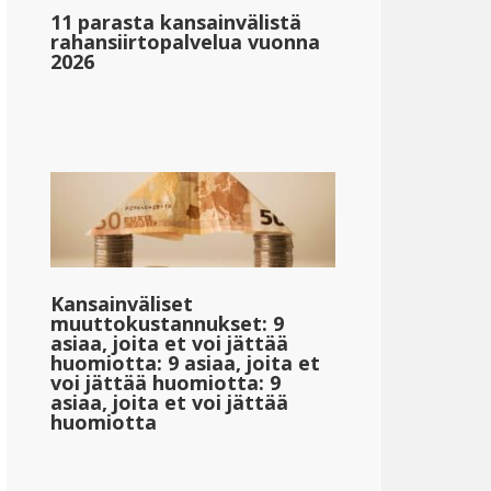
11 parasta kansainvälistä
rahansiirtopalvelua vuonna
2026
_1}}
{{mpg_tulon_verotuksen_sallittu_valtion_keskitulon_p
}
{{mpg_veronjälkeinen_tulo_valtion_keskitulon_perust
Kansainväliset
muuttokustannukset: 9
asiaa, joita et voi jättää
huomiotta: 9 asiaa, joita et
voi jättää huomiotta: 9
asiaa, joita et voi jättää
huomiotta