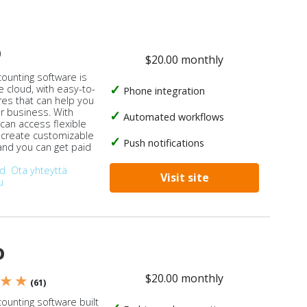
o
$20.00 monthly
counting software is
e cloud, with easy-to-
Phone integration
res that can help you
ur business. With
Automated workflows
 can access flexible
, create customizable
Push notifications
 and you can get paid
od
Ota yhteyttä
Visit site
u
o
$20.00 monthly
 ★ ★
(61)
ounting software built