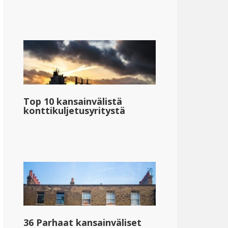
Top 10 kansainvälistä
konttikuljetusyritystä
36 Parhaat kansainväliset