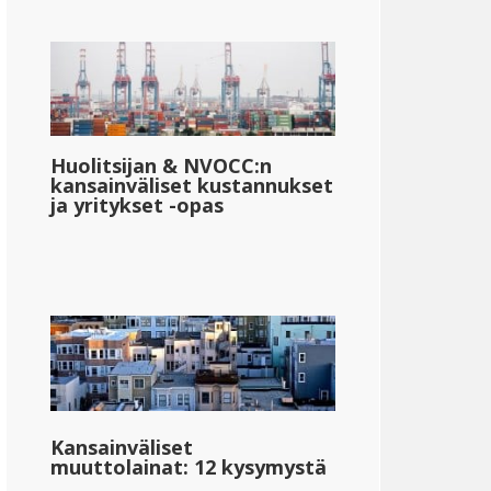
Huolitsijan & NVOCC:n
kansainväliset kustannukset
ja yritykset -opas
Kansainväliset
muuttolainat: 12 kysymystä