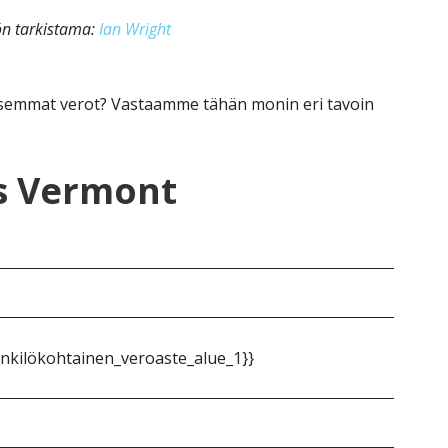
kön tarkistama:
Ian Wright
semmat verot? Vastaamme tähän monin eri tavoin
vs Vermont
nkilökohtainen_veroaste_alue_1}}