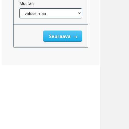
Muutan
eskimääräinen_kiinteistöjen_verotukseen_oikeutettu_2}}
Seuraava
eskimääräinen_tulo_kiinteistöveron_jälkeen_2}}