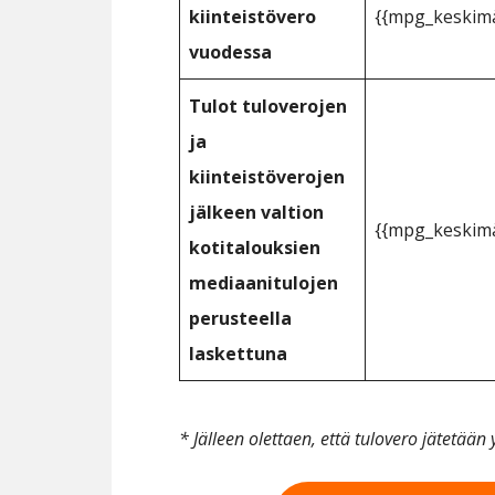
kiinteistövero
{{mpg_keskimä
vuodessa
Tulot tuloverojen
ja
kiinteistöverojen
jälkeen valtion
{{mpg_keskimä
kotitalouksien
mediaanitulojen
perusteella
laskettuna
* Jälleen olettaen, että tulovero jätetää