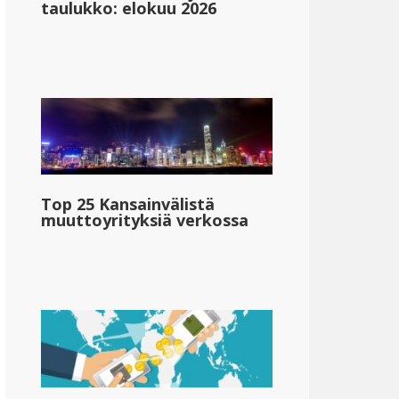
taulukko: elokuu 2026
Top 25 Kansainvälistä
muuttoyrityksiä verkossa
Vermont
{{mpg_valtio_henkilökohtainen_veroaste_alue_2}}
&dollar;72,190