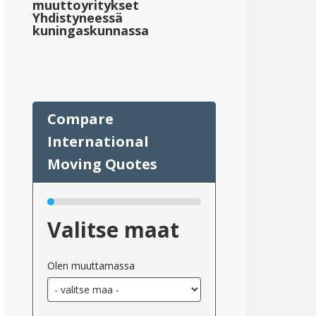
muuttoyritykset
Yhdistyneessä
kuningaskunnassa
nt
eskimääräinen_kiinteistövero_valtioittain_2}}
Valitse maat
;383,882
Olen muuttamassa