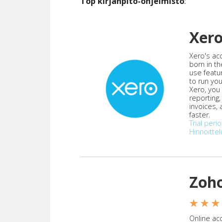
Top kirjanpito-ohjelmisto
:
Xer
Xero's ac
born in th
use featu
to run yo
Xero, you
reporting
invoices,
faster.
Trial peri
Hinnoittel
Zoh
★ ★ ★
Online acc