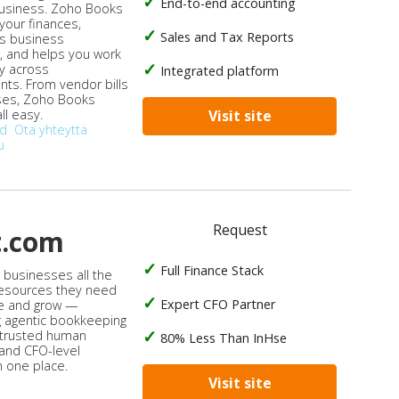
End-to-end accounting
business. Zoho Books
our finances,
Sales and Tax Reports
s business
, and helps you work
ly across
Integrated platform
ts. From vendor bills
ses, Zoho Books
ll easy.
Visit site
od
Ota yhteyttä
u
Request
t.com
Full Finance Stack
s businesses all the
 resources they need
Expert CFO Partner
e and grow —
 agentic bookkeeping
 trusted human
80% Less Than InHse
 and CFO-level
n one place.
Visit site