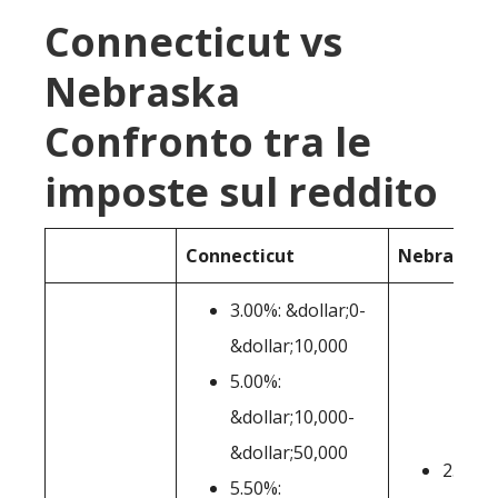
Connecticut vs
Nebraska
Confronto tra le
imposte sul reddito
Connecticut
Nebraska
3.00%: &dollar;0-
&dollar;10,000
5.00%:
&dollar;10,000-
&dollar;50,000
2.46%:
5.50%: