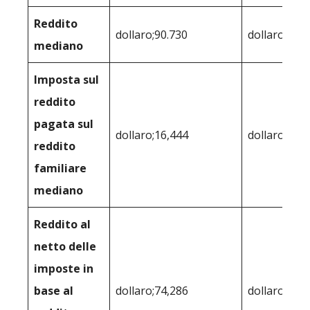
Reddito
dollaro;90.730
dollaro;78,3
mediano
Imposta sul
reddito
pagata sul
dollaro;16,444
dollaro;13,9
reddito
familiare
mediano
Reddito al
netto delle
imposte in
base al
dollaro;74,286
dollaro;64,4