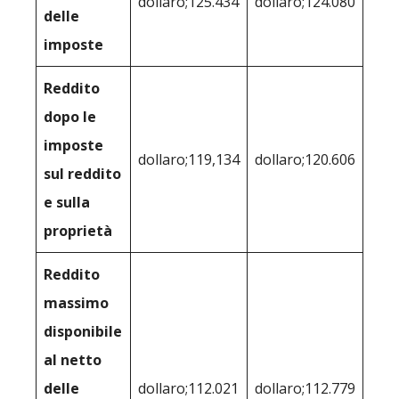
dollaro;125.434
dollaro;124.080
delle
imposte
Reddito
dopo le
imposte
dollaro;119,134
dollaro;120.606
sul reddito
e sulla
proprietà
Reddito
massimo
disponibile
al netto
delle
dollaro;112.021
dollaro;112.779