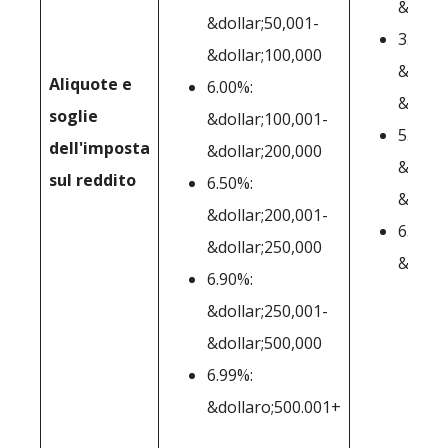
&dolla
&dollar;50,001-
3.51%:
&dollar;100,000
&dolla
Aliquote e
6.00%:
&dolla
soglie
&dollar;100,001-
5.01%:
dell'imposta
&dollar;200,000
&dolla
sul reddito
6.50%:
&dolla
&dollar;200,001-
6.84%:
&dollar;250,000
&dolla
6.90%:
&dollar;250,001-
&dollar;500,000
6.99%:
&dollaro;500.001+